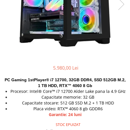
Genti Laptop
Coolere
Incarcatoare laptop
Surse PC
Incarcatoare laptop refurbished
Carcase
Standuri și Coolere Laptop
Placi de baza
Alte accesorii
Ventilatoare carcasa
Card reader
Componente Renew/Refurbished
Placi de baza REFURBISHED
Procesoare
5.980,00 Lei
Placi VIDEO
PC All-in-One
PC Gaming 1stPlayer® i7 12700, 32GB DDR4, SSD 512GB M.2,
Calculatoare All-in-One NOI
1 TB HDD, RTX™ 4060 8 Gb
Procesor: Intel® Core™ i7 12700 Alder Lake pana la 4.9 GHz
All-in-One REFURBISHED
Capacitate memorie: 32 GB
Calculatoare All-in-One RENEW
Capacitate stocare: 512 GB SSD M.2 + 1 TB HDD
Componente All-in-One
Placa video: RTX™ 4060 8 gb GDDR6
Garantie: 24 luni
STOC EPUIZAT