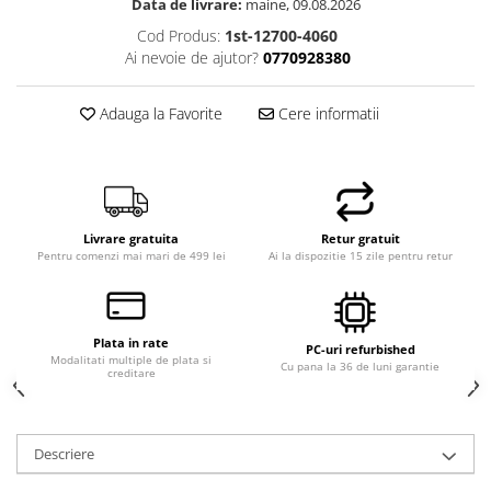
Data de livrare:
maine, 09.08.2026
Cod Produs:
1st-12700-4060
Ai nevoie de ajutor?
0770928380
Adauga la Favorite
Cere informatii
Livrare gratuita
Retur gratuit
Pentru comenzi mai mari de 499 lei
Ai la dispozitie 15 zile pentru retur
Plata in rate
PC-uri refurbished
Modalitati multiple de plata si
Cu pana la 36 de luni garantie
creditare
Descriere