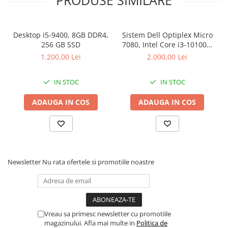
Desktop i5-9400, 8GB DDR4,
Sistem Dell Optiplex Micro
256 GB SSD
7080, Intel Core i3-10100T,
16 GB RAM, 512 GB SSD,
1.200,00 Lei
2.000,00 Lei
Win 11 Pro
IN STOC
IN STOC
ADAUGA IN COS
ADAUGA IN COS
Newsletter
Nu rata ofertele si promotiile noastre
Vreau sa primesc newsletter cu promotiile
magazinului. Afla mai multe in
Politica de