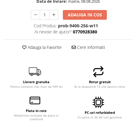
Data de livrare:
maine, 08.08.2026
ADAUGA IN COS
Cod Produs:
prob-9400-256-w11
Ai nevoie de ajutor?
0770928380
Adauga la Favorite
Cere informatii
Livrare gratuita
Retur gratuit
Pentru comenzi mai mari de 499 lei
Ai la dispozitie 15 zile pentru retur
Plata in rate
PC-uri refurbished
Modalitati multiple de plata si
Cu pana la 36 de luni garantie
creditare