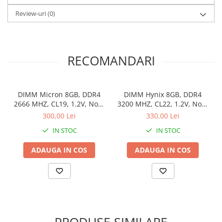
Review-uri
(0)
RECOMANDARI
DIMM Micron 8GB, DDR4
DIMM Hynix 8GB, DDR4
2666 MHZ, CL19, 1.2V, Non-
3200 MHZ, CL22, 1.2V, Non-
ECC, bulk
ECC, bulk
300,00 Lei
330,00 Lei
IN STOC
IN STOC
ADAUGA IN COS
ADAUGA IN COS
PRODUSE SIMILARE