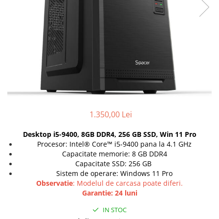
Genti Laptop
Coolere
Incarcatoare laptop
Surse PC
Incarcatoare laptop refurbished
Carcase
Standuri și Coolere Laptop
Placi de baza
Alte accesorii
Ventilatoare carcasa
Card reader
Componente Renew/Refurbished
Placi de baza REFURBISHED
Procesoare
1.350,00 Lei
Placi VIDEO
PC All-in-One
Desktop i5-9400, 8GB DDR4, 256 GB SSD, Win 11 Pro
Calculatoare All-in-One NOI
Procesor: Intel® Core™ i5-9400 pana la 4.1 GHz
Capacitate memorie: 8 GB DDR4
All-in-One REFURBISHED
Capacitate SSD: 256 GB
Calculatoare All-in-One RENEW
Sistem de operare: Windows 11 Pro
Componente All-in-One
Observatie
: Modelul de carcasa poate diferi.
Garantie: 24 luni
IN STOC