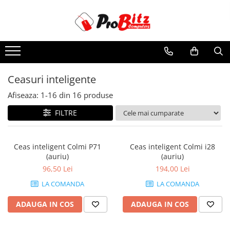
Toate Produsele
Laptopuri si accesorii
Laptopuri
Ceasuri inteligente
Laptopuri Noi
Afiseaza:
1-
16
din
16
produse
Laptopuri Renew
Laptopuri Refurbished
FILTRE
Laptopuri Second-hand
Componente NOI Laptop
Ceas inteligent Colmi P71
Ceas inteligent Colmi i28
Memorii laptop
(auriu)
(auriu)
Baterii laptop
96,50 Lei
194,00 Lei
Componente REFURBISHED Laptop
LA COMANDA
LA COMANDA
Hard Disk-uri Refurbished
ADAUGA IN COS
ADAUGA IN COS
Accesorii Laptop
Docking stations