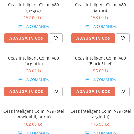
Ceas inteligent Colmi V89
Ceas inteligent Colmi V89
Genti Laptop
(negru)
(auriu)
Incarcatoare laptop
152,00 Lei
158,00 Lei
Incarcatoare laptop refurbished
LA COMANDA
LA COMANDA
Standuri și Coolere Laptop
Alte accesorii
ADAUGA IN COS
ADAUGA IN COS
Card reader
PC, Componente & Software
Ceas inteligent Colmi V89
Ceas inteligent Colmi V89
Calculatoare
(argintiu)
(Black Steel)
Calculatoare NOI
128,01 Lei
155,00 Lei
Calculatoare Mini NOI
LA COMANDA
LA COMANDA
Calculatoare SECOND-HAND
ADAUGA IN COS
ADAUGA IN COS
Calculatoare GAMING
Calculatoare REFURBISHED
Calculatoare RENEW
Ceas inteligent Colmi V89 (oțel
Ceas inteligent Colmi V89 (oțel
Calculatoare WORKSTATION
inoxidabil, auriu)
argintiu)
Componente PC NOI
182,00 Lei
175,99 Lei
Hard Disk-uri Desktop
LA COMANDA
LA COMANDA