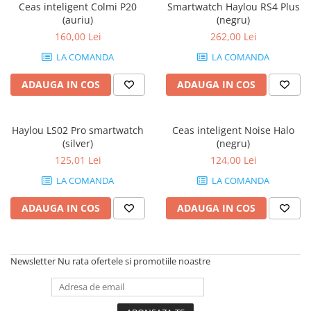
Ceas inteligent Colmi P20
Smartwatch Haylou RS4 Plus
Componente All-in-One
(auriu)
(negru)
Monitoare
160,00 Lei
262,00 Lei
Monitoare NOI
LA COMANDA
LA COMANDA
Monitoare Refurbished
ADAUGA IN COS
ADAUGA IN COS
Monitoare Renew
Monitoare Second-Hand
Haylou LS02 Pro smartwatch
Ceas inteligent Noise Halo
Servere
(silver)
(negru)
Hard Disk-uri SERVER
125,01 Lei
124,00 Lei
Accesorii server
LA COMANDA
LA COMANDA
Cabinete metalice
ADAUGA IN COS
ADAUGA IN COS
Carcase server
Memorii RAM Server
Newsletter
Nu rata ofertele si promotiile noastre
Procesoare server
Sisteme server
Stabilizatoare de tensiune