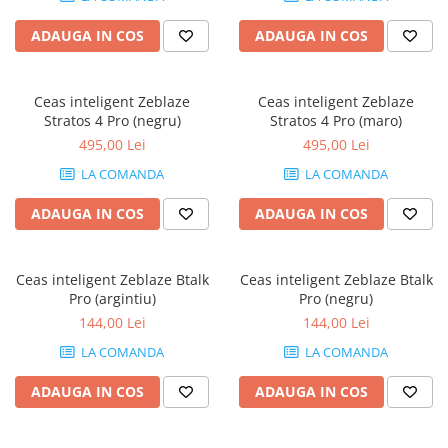
Memorii PC
ADAUGA IN COS
ADAUGA IN COS
Procesoare
Placi video
SSD
Ceas inteligent Zeblaze
Ceas inteligent Zeblaze
Stratos 4 Pro (negru)
Stratos 4 Pro (maro)
Coolere
495,00 Lei
495,00 Lei
Surse PC
LA COMANDA
LA COMANDA
Carcase
Placi de baza
ADAUGA IN COS
ADAUGA IN COS
Ventilatoare carcasa
Componente Renew/Refurbished
Ceas inteligent Zeblaze Btalk
Ceas inteligent Zeblaze Btalk
Placi de baza REFURBISHED
Pro (argintiu)
Pro (negru)
Procesoare
144,00 Lei
144,00 Lei
Placi VIDEO
LA COMANDA
LA COMANDA
PC All-in-One
ADAUGA IN COS
ADAUGA IN COS
Calculatoare All-in-One NOI
All-in-One REFURBISHED
Calculatoare All-in-One RENEW