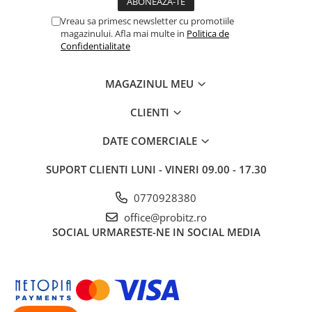
Periferice
Vreau sa primesc newsletter cu promotiile
magazinului. Afla mai multe in
Politica de
Periferice PC
Confidentialitate
Hard Disk-uri & SSD-uri externe
Tastaturi
MAGAZINUL MEU
Mouse
CLIENTI
UPS-uri
Accesorii UPS-uri
DATE COMERCIALE
Statii GRAFICE
SUPORT CLIENTI
LUNI - VINERI 09.00 - 17.30
Statii GRAFICE NOI
Statii GRAFICE Refurbished
0770928380
office@probitz.ro
Imprimante&Consumabile
SOCIAL
URMARESTE-NE IN SOCIAL MEDIA
Tonere
Accesorii Printing
Cartuse cerneala
Drum