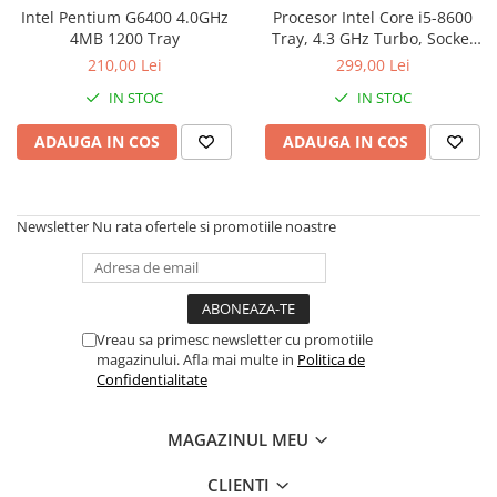
Genti Laptop
Intel Pentium G6400 4.0GHz
Procesor Intel Core i5-8600
Coolere
Incarcatoare laptop
4MB 1200 Tray
Tray, 4.3 GHz Turbo, Socket
Surse PC
1151
210,00 Lei
299,00 Lei
Incarcatoare laptop refurbished
Carcase
Standuri și Coolere Laptop
IN STOC
IN STOC
Placi de baza
Alte accesorii
Ventilatoare carcasa
ADAUGA IN COS
ADAUGA IN COS
Card reader
Componente Renew/Refurbished
Placi de baza REFURBISHED
Newsletter
Nu rata ofertele si promotiile noastre
Procesoare
Placi VIDEO
PC All-in-One
Calculatoare All-in-One NOI
Vreau sa primesc newsletter cu promotiile
All-in-One REFURBISHED
magazinului. Afla mai multe in
Politica de
Confidentialitate
Calculatoare All-in-One RENEW
Componente All-in-One
MAGAZINUL MEU
CLIENTI