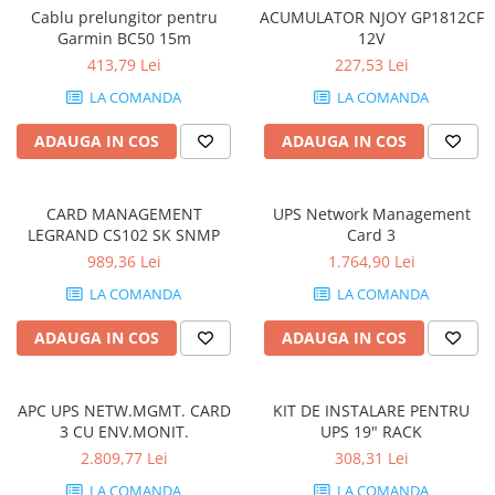
Genti Laptop
Cablu prelungitor pentru
ACUMULATOR NJOY GP1812CF
Coolere
Incarcatoare laptop
Garmin BC50 15m
12V
Surse PC
413,79 Lei
227,53 Lei
Incarcatoare laptop refurbished
Carcase
Standuri și Coolere Laptop
LA COMANDA
LA COMANDA
Placi de baza
Alte accesorii
Ventilatoare carcasa
ADAUGA IN COS
ADAUGA IN COS
Card reader
Componente Renew/Refurbished
Placi de baza REFURBISHED
CARD MANAGEMENT
UPS Network Management
Procesoare
LEGRAND CS102 SK SNMP
Card 3
Placi VIDEO
989,36 Lei
1.764,90 Lei
PC All-in-One
LA COMANDA
LA COMANDA
Calculatoare All-in-One NOI
ADAUGA IN COS
ADAUGA IN COS
All-in-One REFURBISHED
Calculatoare All-in-One RENEW
Componente All-in-One
APC UPS NETW.MGMT. CARD
KIT DE INSTALARE PENTRU
3 CU ENV.MONIT.
UPS 19" RACK
2.809,77 Lei
308,31 Lei
LA COMANDA
LA COMANDA