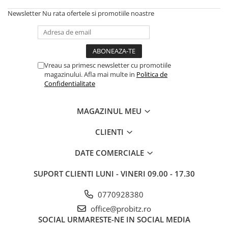
Genti Laptop
Coolere
Newsletter
Nu rata ofertele si promotiile noastre
Incarcatoare laptop
Surse PC
Incarcatoare laptop refurbished
Carcase
Standuri și Coolere Laptop
Placi de baza
Alte accesorii
Ventilatoare carcasa
Vreau sa primesc newsletter cu promotiile
Card reader
magazinului. Afla mai multe in
Politica de
Componente Renew/Refurbished
Confidentialitate
Placi de baza REFURBISHED
Procesoare
MAGAZINUL MEU
Placi VIDEO
CLIENTI
PC All-in-One
Calculatoare All-in-One NOI
DATE COMERCIALE
All-in-One REFURBISHED
SUPORT CLIENTI
LUNI - VINERI 09.00 - 17.30
Calculatoare All-in-One RENEW
Componente All-in-One
0770928380
office@probitz.ro
SOCIAL
URMARESTE-NE IN SOCIAL MEDIA