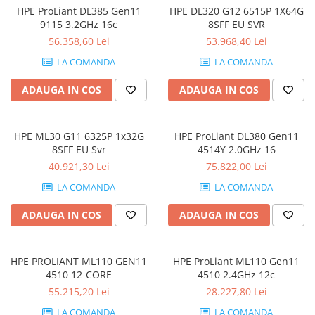
HPE ProLiant DL385 Gen11
HPE DL320 G12 6515P 1X64G
Docking stations
9115 3.2GHz 16c
8SFF EU SVR
Genti Laptop
56.358,60 Lei
53.968,40 Lei
Incarcatoare laptop
LA COMANDA
LA COMANDA
Incarcatoare laptop refurbished
Standuri și Coolere Laptop
ADAUGA IN COS
ADAUGA IN COS
Alte accesorii
Card reader
HPE ML30 G11 6325P 1x32G
HPE ProLiant DL380 Gen11
PC, Componente & Software
8SFF EU Svr
4514Y 2.0GHz 16
Calculatoare
40.921,30 Lei
75.822,00 Lei
Calculatoare NOI
LA COMANDA
LA COMANDA
Calculatoare Mini NOI
ADAUGA IN COS
ADAUGA IN COS
Calculatoare SECOND-HAND
Calculatoare GAMING
Calculatoare REFURBISHED
HPE PROLIANT ML110 GEN11
HPE ProLiant ML110 Gen11
Calculatoare RENEW
4510 12-CORE
4510 2.4GHz 12c
Calculatoare WORKSTATION
55.215,20 Lei
28.227,80 Lei
Componente PC NOI
LA COMANDA
LA COMANDA