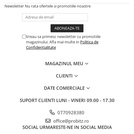
Newsletter
Nu rata ofertele si promotiile noastre
Calculatoare All-in-One RENEW
Componente All-in-One
Monitoare
Monitoare NOI
Vreau sa primesc newsletter cu promotiile
Monitoare Refurbished
magazinului. Afla mai multe in
Politica de
Confidentialitate
Monitoare Renew
Monitoare Second-Hand
MAGAZINUL MEU
Servere
CLIENTI
Hard Disk-uri SERVER
Accesorii server
DATE COMERCIALE
Cabinete metalice
SUPORT CLIENTI
LUNI - VINERI 09.00 - 17.30
Carcase server
0770928380
Memorii RAM Server
office@probitz.ro
Procesoare server
SOCIAL
URMARESTE-NE IN SOCIAL MEDIA
Sisteme server