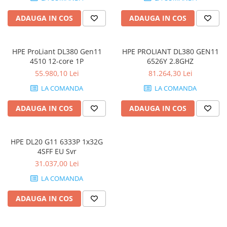
Hard Disk-uri Desktop
ADAUGA IN COS
ADAUGA IN COS
Memorii PC
Procesoare
Placi video
HPE ProLiant DL380 Gen11
HPE PROLIANT DL380 GEN11
4510 12-core 1P
6526Y 2.8GHZ
SSD
55.980,10 Lei
81.264,30 Lei
Coolere
LA COMANDA
LA COMANDA
Surse PC
Carcase
ADAUGA IN COS
ADAUGA IN COS
Placi de baza
Ventilatoare carcasa
HPE DL20 G11 6333P 1x32G
Componente Renew/Refurbished
4SFF EU Svr
Placi de baza REFURBISHED
31.037,00 Lei
Procesoare
LA COMANDA
Placi VIDEO
PC All-in-One
ADAUGA IN COS
Calculatoare All-in-One NOI
All-in-One REFURBISHED