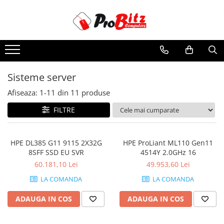
Toate Produsele
Laptopuri si accesorii
Laptopuri
Sisteme server
Laptopuri Noi
Afiseaza:
1-
11
din
11
produse
Laptopuri Renew
Laptopuri Refurbished
FILTRE
Laptopuri Second-hand
Componente NOI Laptop
HPE DL385 G11 9115 2X32G
HPE ProLiant ML110 Gen11
Memorii laptop
8SFF SSD EU SVR
4514Y 2.0GHz 16
Hard Disk-uri laptop
60.181,10 Lei
49.953,60 Lei
Baterii laptop
LA COMANDA
LA COMANDA
Componente REFURBISHED Laptop
ADAUGA IN COS
ADAUGA IN COS
Hard Disk-uri Refurbished
Accesorii Laptop