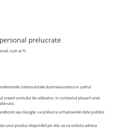
 personal prelucrate
onal, cum ar fi:
/preferintele /obisnuintele dumneavoastra in cadrul
l crearii contului de utilizator, in contextul plasarii unei
ite-ului.
 Facebook sau Google, va prelucra urmatoarele date publice
nda unui produs disponibil pe site, se va solicita adresa