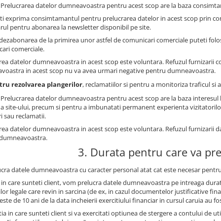
: Prelucrarea datelor dumneavoastra pentru acest scop are la baza consimtam
ti exprima consimtamantul pentru prelucrarea datelor in acest scop prin co
rul pentru abonarea la newsletter disponibil pe site.
dezabonarea de la primirea unor astfel de comunicari comerciale puteti folosi
ari comerciale.
rea datelor dumneavoastra in acest scop este voluntara. Refuzul furnizarii 
oastra in acest scop nu va avea urmari negative pentru dumneavoastra.
tru rezolvarea plangerilor
, reclamatiilor si pentru a monitoriza traficul s
: Prelucrarea datelor dumneavoastra pentru acest scop are la baza interesul 
a site-ului, precum si pentru a imbunatati permanent experienta vizitatorilor 
i sau reclamatii.
rea datelor dumneavoastra in acest scop este voluntara. Refuzul furnizarii 
 dumneavoastra.
3. Durata pentru care va pr
ucra datele dumneavoastra cu caracter personal atat cat este necesar pentru
l in care sunteti client, vom prelucra datele dumneavoastra pe intreaga durat
ilor legale care revin in sarcina (de ex, in cazul documentelor justificative 
este de 10 ani de la data incheierii exercitiului financiar in cursul caruia au fo
tia in care sunteti client si va exercitati optiunea de stergere a contului de u