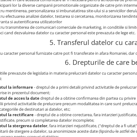
iciparii lor la diverse campanii promotionale organizate de catre prin intermed
ru mentinerea, personalizarea si imbunatatirea site-ului si a serviciilor derul
ru efectuarea analizei datelor, testarea si cercetarea, monitorizarea tendintelo
ranta si autentificarea utilizatorilor
ru transmiterea de comunicari comerciale de marketing, in conditiile si limi
ci cand dezvaluirea datelor cu caracter personal este prevazuta de lege etc.
5. Transferul datelor cu car
cu caracter personal furnizate catre pot fi transferate in afara Romaniei, da
6. Drepturile de care be
tiile prevazute de legislatia in materia prelucrarii datelor cu caracter person
i:
ptul la informare
- dreptul de a primi detalii privind activitatile de prelucr
rise in prezentul document;
tul de acces la date
dreptul de a obtine confirmarea din partea cu privire 
lii privind activitatile de prelucrare precum modalitatea in care sunt prelucrat
categoriile de destinatari ai datelor, etc;
tul la rectificare
- dreptul de a obtine corectarea, fara intarzieri justificat
stificate, precum si completarea datelor incomplete;
tul la stergerea datelor
, fara intarzieri nejustificate, ("dreptul de a fi uita
citarii de stergere a datelor, sa anonimizeze aceste date (lipsindu-le astfel de 
ucrarea pentru scopuri statistice;