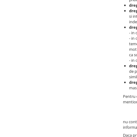
drep
drep
si i
inde
drep
- in
- in
teme
moti
ca s
- in
drep
de p
simi
drep
masu
Pentru o
mention
nu cont
informat
Daca pr