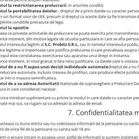
tul la restrictionarea prelucrarii
, in anumite conditii;
tul la portabilitatea datelor
- dreptul de a primi datele cu caracter perso
ntr-un format usor de citit, precum si dreptul ca aceste date sa fie transmise 
plinite conditiile prevazute de lege;
tul la opozitie
 ceea ce priveste activitatile de prelucrare se poate exercita prin transmiterea
 orice moment, din motive legate de situatia particulara in care se afla persoan
iul interesului legitim al
S.C. Probitz S.R.L.
sau in temeiul interesului public
ve legitime si imperioase care justifica prelucarea si care prevaleaza asupra i
copul este constatarea, exercitarea sau apararea unui drept in instanta;
 orice moment, in mod gratuit si fara nicio justificare, ca datele care o vizeaza
tul de a nu fi supus unei decizii individuale automate
dreptul de a nu f
relucrare automate, inclusiv crearea de profiluri, care produce efecte juridi
lar intr-o masura semnificativa;
tul de a va adresa Autoritatii
Nationale de supraveghere a Prelucrarii Da
ra in care considerati necesar.
rice intrebari suplimentare cu privire la modul in care datele cu caracter pe
ate mai sus, va rugam sa va adresati la adresa de email:
7. Confidentialitatea 
acteaza cu buna stiinta sau nu colecteaza informatii de la persoane cu varsta
ii de orice fel de la persoane cu varsta sub 18 ani.
intr-o eroare intram in posesia unor astfel de informatii si suntem instiinta