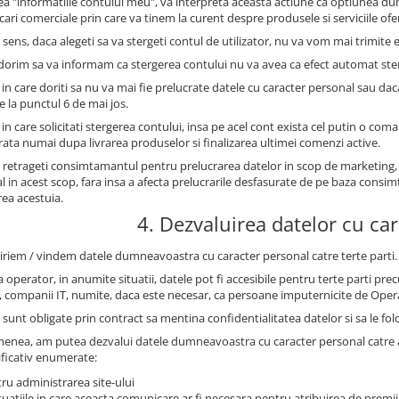
ea "informatiile contului meu", va interpreta aceasta actiune ca optiunea 
ri comerciale prin care va tinem la curent despre produsele si serviciile oferi
 sens, daca alegeti sa va stergeti contul de utilizator, nu va vom mai trimite e
 dorim sa va informam ca stergerea contului nu va avea ca efect automat st
 in care doriti sa nu va mai fie prelucrate datele cu caracter personal sau dac
e la punctul 6 de mai jos.
 in care solicitati stergerea contului, insa pe acel cont exista cel putin o com
trata numai dupa livrarea produselor si finalizarea ultimei comenzi active.
 retrageti consimtamantul pentru prelucrarea datelor in scop de marketing,
l in acest scop, fara insa a afecta prelucrarile desfasurate de pe baza con
rea acestuia.
4. Dezvaluirea datelor cu ca
iriem / vindem datele dumneavoastra cu caracter personal catre terte parti.
 operator, in anumite situatii, datele pot fi accesibile pentru terte parti prec
, companii IT, numite, daca este necesar, ca persoane imputernicite de Oper
sunt obligate prin contract sa mentina confidentialitatea datelor si sa le fol
enea, am putea dezvalui datele dumneavoastra cu caracter personal catre auto
ficativ enumerate:
ru administrarea site-ului
ituatiile in care aceasta comunicare ar fi necesara pentru atribuirea de premii