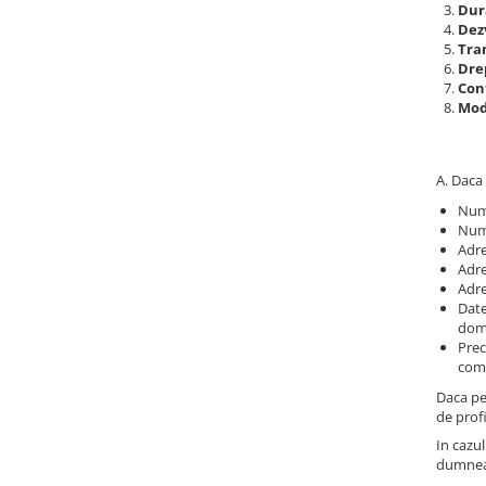
Dur
Docking stations
Dez
Genti Laptop
Tra
Drep
Incarcatoare laptop
Con
Incarcatoare laptop refurbished
Modi
Standuri și Coolere Laptop
Alte accesorii
A. Daca 
Card reader
Num
PC, Componente & Software
Num
Calculatoare
Adre
Adre
Calculatoare NOI
Adre
Calculatoare Mini NOI
Date
dom
Calculatoare SECOND-HAND
Prec
Calculatoare GAMING
come
Calculatoare REFURBISHED
Daca pe
de profi
Calculatoare RENEW
In cazul
Calculatoare WORKSTATION
dumneav
Componente PC NOI