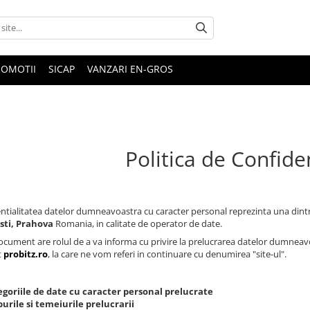
ROMOTII
SICAP
VANZARI EN-GROS
Politica de Confiden
ntialitatea datelor dumneavoastra cu caracter personal reprezinta una dintr
esti, Prahova
Romania, in calitate de operator de date.
ocument are rolul de a va informa cu privire la prelucrarea datelor dumneavoas
t
probitz.ro
, la care ne vom referi in continuare cu denumirea "site-ul".
egoriile de date cu caracter personal prelucrate
urile si temeiurile prelucrarii