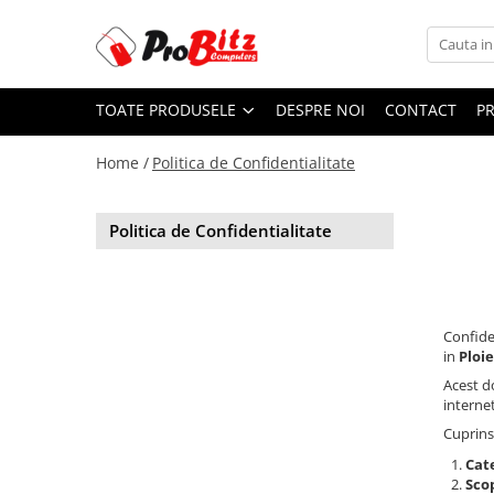
Toate Produsele
TOATE PRODUSELE
DESPRE NOI
CONTACT
P
Laptopuri si accesorii
Laptopuri
Home /
Politica de Confidentialitate
Laptopuri Noi
Laptopuri Renew
Politica de Confidentialitate
Laptopuri Refurbished
Laptopuri Second-hand
Componente NOI Laptop
Memorii laptop
Confide
in
Ploi
Hard Disk-uri laptop
Acest d
Baterii laptop
interne
Componente REFURBISHED Laptop
Cuprins
Hard Disk-uri Refurbished
Cat
Accesorii Laptop
Scop