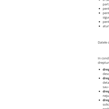
part
Routere Wireless
pent
Routere
pent
sigu
Media convertoare
pent
atun
NAS
Echipament firewall
Datele 
Cabluri retea
Ceasuri inteligente
Telefoane si tablete
In condi
dreptur
Tablete Grafice
dre
Tablete NOI
desc
drep
deta
sau 
drep
neju
drep
soli
prel