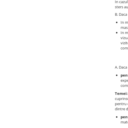
In cazul
Hard Disk-uri Desktop
sters a
Memorii PC
B. Daca 
Procesoare
In m
masu
Placi video
In m
SSD
vizu
vizi
Coolere
comp
Surse PC
Carcase
Placi de baza
A. Daca 
Ventilatoare carcasa
pent
Componente Renew/Refurbished
expe
com
Placi de baza REFURBISHED
Temei:
Procesoare
cuprins
pentru 
Placi VIDEO
dintre 
PC All-in-One
pent
Calculatoare All-in-One NOI
mate
All-in-One REFURBISHED