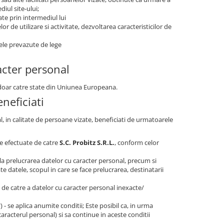
iul site-ului;
ate prin intermediul lui
r de utilizare si activitate, dezvoltarea caracteristicilor de
tele prevazute de lege
acter personal
r doar catre state din Uniunea Europeana.
neficiati
al, in calitate de persoane vizate, beneficiati de urmatoarele
are efectuate de catre
S.C. Probitz S.R.L.
, conform celor
la prelucrarea datelor cu caracter personal, precum si
e datele, scopul in care se face prelucrarea, destinatarii
e, de catre a datelor cu caracter personal inexacte/
t") - se aplica anumite conditii; Este posibil ca, in urma
caracterul personal) si sa continue in aceste conditii