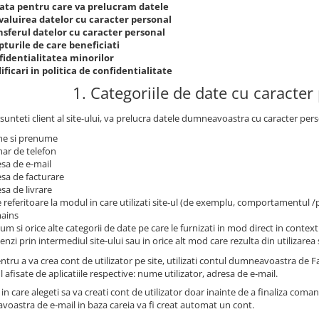
ata pentru care va prelucram datele
valuirea datelor cu caracter personal
nsferul datelor cu caracter personal
turile de care beneficiati
fidentialitatea minorilor
ficari in politica de confidentialitate
1. Categoriile de date cu caracter
sunteti client al site-ului, va prelucra datele dumneavoastra cu caracter pers
e si prenume
ar de telefon
sa de e-mail
sa de facturare
sa de livrare
 referitoare la modul in care utilizati site-ul (de exemplu, comportamentul 
ains
um si orice alte categorii de date pe care le furnizati in mod direct in contextu
nzi prin intermediul site-ului sau in orice alt mod care rezulta din utilizarea s
ntru a va crea cont de utilizator pe site, utilizati contul dumneavoastra de
l afisate de aplicatiile respective: nume utilizator, adresa de e-mail.
 in care alegeti sa va creati cont de utilizator doar inainte de a finaliza coma
oastra de e-mail in baza careia va fi creat automat un cont.