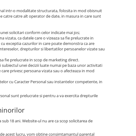
nal intr-o modalitate structurata, folosita in mod obisnuit
de catre catre alt operator de date, in masura in care sunt
 unei solicitari conform celor indicate mai jos;
a vizata, ca datele care o vizeaza sa fie prelucrate in
, cu exceptia cazurilor in care poate demonstra ca are
ntereselor, drepturilor si libertatilor persoanelor vizate sau
 sa fie prelucrate in scop de marketing direct.
i subiectul unei decizii luate numai pe baza unor activitati
ce care privesc persoana vizata sau o afecteaza in mod
telor cu Caracter Personal sau instantelor competente, in
rsonal sunt prelucrate si pentru a va exercita drepturile
minorilor
 sub 18 ani. Website-ul nu are ca scop solicitarea de
ti de acest lucru, vom obtine consimtamantul parental