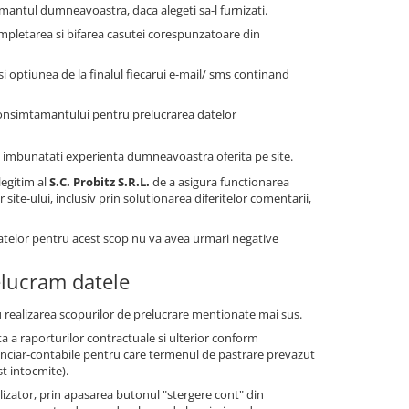
antul dumneavoastra, daca alegeti sa-l furnizati.
mpletarea si bifarea casutei corespunzatoare din
 optiunea de la finalul fiecarui e-mail/ sms continand
consimtamantului pentru prelucrarea datelor
i a imbunatati experienta dumneavoastra oferita pe site.
legitim al
S.C. Probitz S.R.L.
de a asigura functionarea
site-ului, inclusiv prin solutionarea diferitelor comentarii,
datelor pentru acest scop nu va avea urmari negative
elucram datele
 realizarea scopurilor de prelucrare mentionate mai sus.
a a raporturilor contractuale si ulterior conform
financiar-contabile pentru care termenul de pastrare prevazut
st intocmite).
tilizator, prin apasarea butonul "stergere cont" din