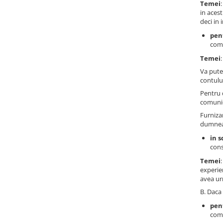
Temei
Calculatoare All-in-One RENEW
in acest
deci in 
Componente All-in-One
pen
Monitoare
comu
Monitoare NOI
Temei
Monitoare Refurbished
Va pute
contului
Monitoare Renew
Pentru 
Monitoare Second-Hand
comunic
Servere
Furniza
dumneav
Hard Disk-uri SERVER
in s
Accesorii server
cons
Cabinete metalice
Temei
experie
Carcase server
avea ur
Memorii RAM Server
B. Daca 
Procesoare server
pen
comu
Sisteme server