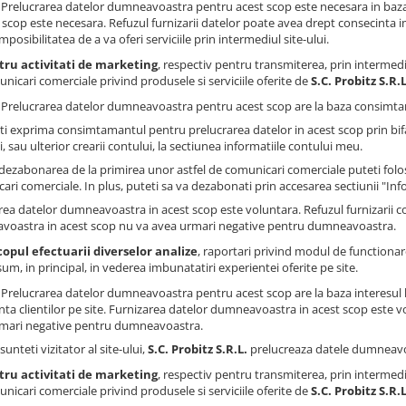
: Prelucrarea datelor dumneavoastra pentru acest scop este necesara in baza
 scop este necesara. Refuzul furnizarii datelor poate avea drept consecinta impo
imposibilitatea de a va oferi serviciile prin intermediul site-ului.
tru activitati de marketing
, respectiv pentru transmiterea, prin intermedi
nicari comerciale privind produsele si serviciile oferite de
S.C. Probitz S.R.L
: Prelucrarea datelor dumneavoastra pentru acest scop are la baza consimtam
ti exprima consimtamantul pentru prelucrarea datelor in acest scop prin bi
, sau ulterior crearii contului, la sectiunea informatiile contului meu.
dezabonarea de la primirea unor astfel de comunicari comerciale puteti folosi
ari comerciale. In plus, puteti sa va dezabonati prin accesarea sectiunii "Inf
rea datelor dumneavoastra in acest scop este voluntara. Refuzul furnizarii 
oastra in acest scop nu va avea urmari negative pentru dumneavoastra.
copul efectuarii diverselor analize
, raportari privind modul de functionare 
um, in principal, in vederea imbunatatiri experientei oferite pe site.
: Prelucrarea datelor dumneavoastra pentru acest scop are la baza interesul 
nta clientilor pe site. Furnizarea datelor dumneavoastra in acest scop este v
mari negative pentru dumneavoastra.
sunteti vizitator al site-ului,
S.C. Probitz S.R.L.
prelucreaza datele dumneavoa
tru activitati de marketing
, respectiv pentru transmiterea, prin intermedi
nicari comerciale privind produsele si serviciile oferite de
S.C. Probitz S.R.L