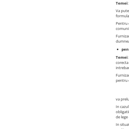
Temei
Stabilizatoare de tensiune
Va pute
Periferice
formula
Periferice PC
Pentru 
comunic
Hard Disk-uri & SSD-uri externe
Furniza
Tastaturi
dumneav
Mouse
pen
UPS-uri
Temei
corecta 
Accesorii UPS-uri
intrebar
Statii GRAFICE
Furniza
Statii GRAFICE NOI
pentru
Statii GRAFICE Refurbished
Imprimante&Consumabile
va prel
Tonere
In cazu
obligati
Accesorii Printing
de lege 
Cartuse cerneala
In situa