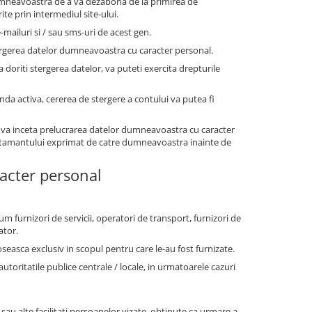
dumneavoastra de a va dezabona de la primirea de
te prin intermediul site-ului.
-mailuri si / sau sms-uri de acest gen.
ergerea datelor dumneavoastra cu caracter personal.
a doriti stergerea datelor, va puteti exercita drepturile
anda activa, cererea de stergere a contului va putea fi
 va inceta prelucrarea datelor dumneavoastra cu caracter
simtamantului exprimat de catre dumneavoastra inainte de
racter personal
um furnizori de servicii, operatori de transport, furnizori de
ator.
oseasca exclusiv in scopul pentru care le-au fost furnizate.
ritatile publice centrale / locale, in urmatoarele cazuri
 sau alte facilitati persoanelor vizate, obtinute ca urmare a