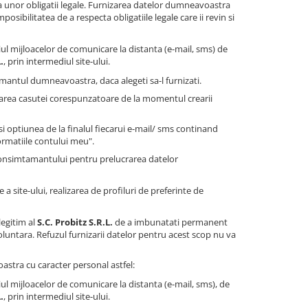
 unor obligatii legale. Furnizarea datelor dumneavoastra
sibilitatea de a respecta obligatiile legale care ii revin si
ul mijloacelor de comunicare la distanta (e-mail, sms) de
.
, prin intermediul site-ului.
antul dumneavoastra, daca alegeti sa-l furnizati.
farea casutei corespunzatoare de la momentul crearii
 optiunea de la finalul fiecarui e-mail/ sms continand
ormatiile contului meu".
consimtamantului pentru prelucrarea datelor
a site-ului, realizarea de profiluri de preferinte de
legitim al
S.C. Probitz S.R.L.
de a imbunatati permanent
oluntara. Refuzul furnizarii datelor pentru acest scop nu va
stra cu caracter personal astfel:
ul mijloacelor de comunicare la distanta (e-mail, sms), de
.
, prin intermediul site-ului.