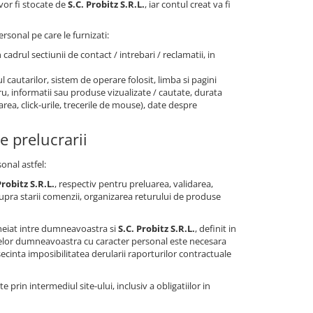
 vor fi stocate de
S.C. Probitz S.R.L.
, iar contul creat va fi
rsonal pe care le furnizati:
n cadrul sectiunii de contact / intrebari / reclamatii, in
l cautarilor, sistem de operare folosit, limba si pagini
stru, informatii sau produse vizualizate / cautate, durata
area, click-urile, trecerile de mouse), date despre
e prelucrarii
onal astfel:
robitz S.R.L.
, respectiv pentru preluarea, validarea,
pra starii comenzii, organizarea returului de produse
heiat intre dumneavoastra si
S.C. Probitz S.R.L.
, definit in
telor dumneavoastra cu caracter personal este necesara
cinta imposibilitatea derularii raporturilor contractuale
te prin intermediul site-ului, inclusiv a obligatiilor in