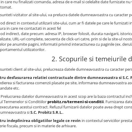
 in care nu finalizati comanda, adresa de e-mail si celelalte date furnizate nu
utomat.
sunteti vizitator al site-ului, va prelucra datele dumneavoastra cu caracter pe
od direct in contextul utilizarii site-ului, cum ar fi datele pe care le furnizati i
ra in care ne contactati in acest fel
od indirect, date precum: adresa IP, browser folosit, durata navigarii, istoricu
alizate, URL-uri complete, secventa de click-uri catre, prin si de la site-ul no
telor pe anumite pagini, informatii privind interactiunea cu paginile (ex. derul
ortamentul utilizatorilor.
2. Scopurile si temeiurile d
sunteti client al site-ului, prelucreaza datele dumneavoastra cu caracter pers
ru desfasurarea relatiei contractuale dintre dumneavoastra si S.C. P
dierea si facturarea comenzii plasate pe site, informarea dumneavoastra asu
andate etc.
Prelucrarea datelor dumneavoastra in acest scop are la baza contractul inc
ul Termenelor si Conditiilor
probitz.ro/termeni-si-conditii
. Furnizarea da
executarea acestui contract. Refuzul furnizarii datelor poate avea drept conse
dumneavoastra si
S.C. Probitz S.R.L.
.
ru indeplinirea obligatiilor legale ce revin
in contextul serviciilor presta
rie fiscala, precum si in materie de arhivare.