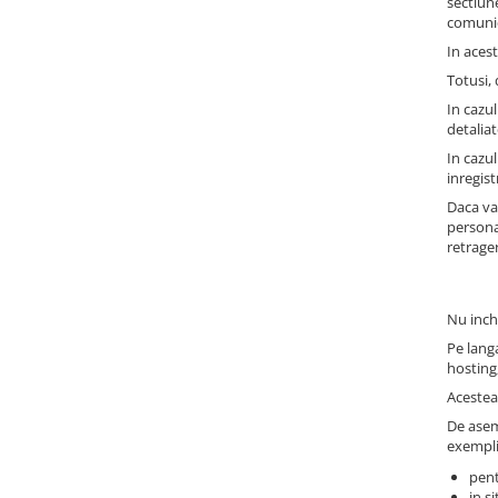
sectiun
Drum
comunica
Imprimante de format mare
In acest
Imprimante Foto
Totusi,
In cazul
Imprimante Inkjet
detaliat
Imprimante laser
In cazul
inregis
Multifunctionale Inkjet
Daca va
Multifunctionale laser
persona
retrage
Scannere
Retelistica
Accesorii switch-uri
Nu inch
Pe langa
Switch-uri
hosting
Adaptoare PowerLAN
Acestea 
Alte accesorii retea
De asem
exempli
Access Points & Range Extendere
pent
Placi de retea
in s