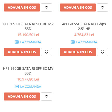
Stabilizatoare de tensiune
ADAUGA IN COS
ADAUGA IN COS
Periferice
Periferice PC
HPE 1.92TB SATA RI SFF BC MV
480GB SSD SATA RI 6Gbps
Hard Disk-uri & SSD-uri externe
SSD
2.5" HP
Tastaturi
15.190,50 Lei
4.764,83 Lei
Mouse
LA COMANDA
LA COMANDA
UPS-uri
ADAUGA IN COS
ADAUGA IN COS
Accesorii UPS-uri
Statii GRAFICE
HPE 960GB SATA RI SFF BC MV
Statii GRAFICE NOI
SSD
Statii GRAFICE Refurbished
10.977,80 Lei
Imprimante&Consumabile
LA COMANDA
Tonere
ADAUGA IN COS
Accesorii Printing
Cartuse cerneala