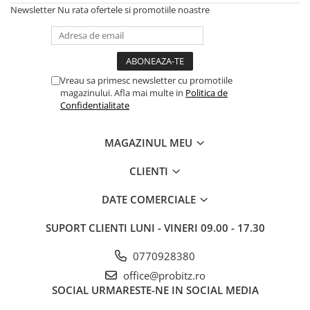
Drum
Newsletter
Nu rata ofertele si promotiile noastre
Imprimante de format mare
Imprimante Foto
Imprimante Inkjet
Vreau sa primesc newsletter cu promotiile
Imprimante laser
magazinului. Afla mai multe in
Politica de
Confidentialitate
Multifunctionale Inkjet
Multifunctionale laser
MAGAZINUL MEU
Scannere
CLIENTI
Retelistica
Accesorii switch-uri
DATE COMERCIALE
Switch-uri
SUPORT CLIENTI
LUNI - VINERI 09.00 - 17.30
Adaptoare PowerLAN
0770928380
Alte accesorii retea
office@probitz.ro
Access Points & Range Extendere
SOCIAL
URMARESTE-NE IN SOCIAL MEDIA
Placi de retea