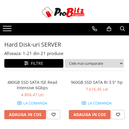
Toate Produsele
Laptopuri si accesorii
Laptopuri
Hard Disk-uri SERVER
Laptopuri Noi
Afiseaza:
1-
21
din
21
produse
Laptopuri Renew
Laptopuri Refurbished
FILTRE
Laptopuri Second-hand
Componente NOI Laptop
480GB SSD SATA ISE Read
960GB SSD SATA RI 3.5" hp
Memorii laptop
Intensive 6Gbps
7.616,45 Lei
Hard Disk-uri laptop
4.804,47 Lei
Baterii laptop
LA COMANDA
LA COMANDA
Componente REFURBISHED Laptop
ADAUGA IN COS
ADAUGA IN COS
Hard Disk-uri Refurbished
Accesorii Laptop