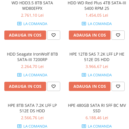
WD HDD3.5 8TB SATA
HDD WD Red Plus 4TB SATA-III
Calculatoare All-in-One RENEW
WD80EFPX
5400 RPM 25
Componente All-in-One
2.761,10 Lei
1.454,05 Lei
Monitoare
LA COMANDA
LA COMANDA
Monitoare NOI
ADAUGA IN COS
ADAUGA IN COS
Monitoare Refurbished
Monitoare Renew
HDD Seagate IronWolf 8TB
HPE 12TB SAS 7.2K LFF LP HE
Monitoare Second-Hand
SATA-III 7200RP
512E DS HDD
Servere
2.264,70 Lei
3.966,67 Lei
Hard Disk-uri SERVER
LA COMANDA
LA COMANDA
Accesorii server
ADAUGA IN COS
ADAUGA IN COS
Cabinete metalice
Carcase server
HPE 8TB SATA 7.2K LFF LP
HPE 480GB SATA RI SFF BC MV
Memorii RAM Server
512E DS HDD
SSD
Procesoare server
2.566,76 Lei
6.188,46 Lei
LA COMANDA
LA COMANDA
Sisteme server