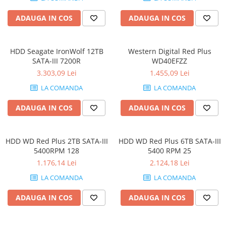
Hard Disk-uri Desktop
ADAUGA IN COS
ADAUGA IN COS
Memorii PC
Procesoare
Placi video
HDD Seagate IronWolf 12TB
Western Digital Red Plus
SATA-III 7200R
WD40EFZZ
SSD
3.303,09 Lei
1.455,09 Lei
Coolere
LA COMANDA
LA COMANDA
Surse PC
Carcase
ADAUGA IN COS
ADAUGA IN COS
Placi de baza
Ventilatoare carcasa
HDD WD Red Plus 2TB SATA-III
HDD WD Red Plus 6TB SATA-III
Componente Renew/Refurbished
5400RPM 128
5400 RPM 25
Placi de baza REFURBISHED
1.176,14 Lei
2.124,18 Lei
Procesoare
LA COMANDA
LA COMANDA
Placi VIDEO
PC All-in-One
ADAUGA IN COS
ADAUGA IN COS
Calculatoare All-in-One NOI
All-in-One REFURBISHED