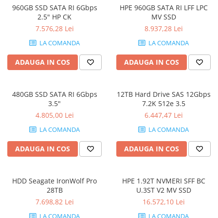
960GB SSD SATA RI 6Gbps
HPE 960GB SATA RI LFF LPC
Docking stations
2.5" HP CK
MV SSD
Genti Laptop
7.576,28 Lei
8.937,28 Lei
Incarcatoare laptop
LA COMANDA
LA COMANDA
Incarcatoare laptop refurbished
Standuri și Coolere Laptop
ADAUGA IN COS
ADAUGA IN COS
Alte accesorii
Card reader
480GB SSD SATA RI 6Gbps
12TB Hard Drive SAS 12Gbps
PC, Componente & Software
3.5"
7.2K 512e 3.5
Calculatoare
4.805,00 Lei
6.447,47 Lei
Calculatoare NOI
LA COMANDA
LA COMANDA
Calculatoare Mini NOI
ADAUGA IN COS
ADAUGA IN COS
Calculatoare SECOND-HAND
Calculatoare GAMING
Calculatoare REFURBISHED
HDD Seagate IronWolf Pro
HPE 1.92T NVMERI SFF BC
Calculatoare RENEW
28TB
U.3ST V2 MV SSD
Calculatoare WORKSTATION
7.698,82 Lei
16.572,10 Lei
Componente PC NOI
LA COMANDA
LA COMANDA