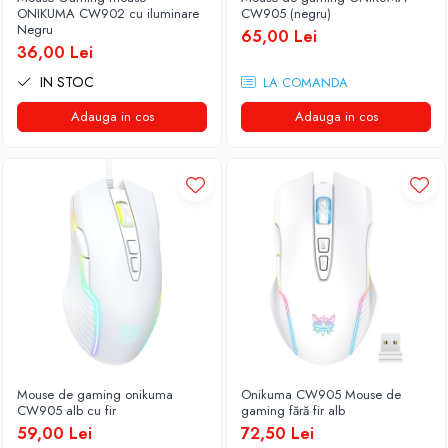
Genti Laptop
ONIKUMA CW902 cu iluminare
CW905 (negru)
Coolere
Negru
Incarcatoare laptop
65,00 Lei
Surse PC
36,00 Lei
Incarcatoare laptop refurbished
Carcase
IN STOC
LA COMANDA
Standuri și Coolere Laptop
Placi de baza
Alte accesorii
Adauga in cos
Adauga in cos
Ventilatoare carcasa
Card reader
Componente Renew/Refurbished
Placi de baza REFURBISHED
Procesoare
Placi VIDEO
PC All-in-One
Calculatoare All-in-One NOI
All-in-One REFURBISHED
Calculatoare All-in-One RENEW
Componente All-in-One
Mouse de gaming onikuma
Onikuma CW905 Mouse de
CW905 alb cu fir
gaming fără fir alb
59,00 Lei
72,50 Lei