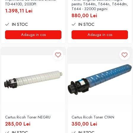
TD-4410D, 203DPI
pentru T644tn, T644n, T644dtn,
Docking stations
T644 - 32000 pagini
1.398,11 Lei
Genti Laptop
880,00 Lei
Incarcatoare laptop
IN STOC
IN STOC
Incarcatoare laptop refurbished
Adauga in cos
Adauga in cos
Standuri și Coolere Laptop
Alte accesorii
Card reader
PC, Componente & Software
Calculatoare
Calculatoare NOI
Calculatoare Mini NOI
Calculatoare SECOND-HAND
Calculatoare GAMING
Calculatoare REFURBISHED
Calculatoare RENEW
Cartus Ricoh Toner NEGRU
Cartus Ricoh Toner CYAN
Calculatoare WORKSTATION
285,00 Lei
350,00 Lei
Componente PC NOI
IN STOC
IN STOC