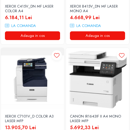
Routere Wireless
XEROX C415V_DN MF LASER
XEROX B415V_DN MF LASER
COLOR A4
MONO A4
Routere
6.184,11 Lei
4.668,99 Lei
Media convertoare
LA COMANDA
LA COMANDA
NAS
Adauga in cos
Adauga in cos
Echipament firewall
Cabluri retea
Ceasuri inteligente
Telefoane si tablete
Tablete Grafice
Tablete NOI
XEROX C7101V_D COLOR A3
CANON IR1643IF II A4 MONO
LASER MFP
LASER MFP
13.905,70 Lei
5.692,33 Lei