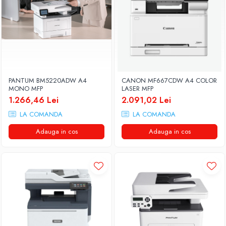
Stabilizatoare de tensiune
Periferice
Periferice PC
Hard Disk-uri & SSD-uri externe
Tastaturi
PANTUM BM5220ADW A4
CANON MF667CDW A4 COLOR
Mouse
MONO MFP
LASER MFP
UPS-uri
1.266,46 Lei
2.091,02 Lei
Accesorii UPS-uri
LA COMANDA
LA COMANDA
Statii GRAFICE
Adauga in cos
Adauga in cos
Statii GRAFICE NOI
Statii GRAFICE Refurbished
Imprimante&Consumabile
Tonere
Accesorii Printing
Cartuse cerneala