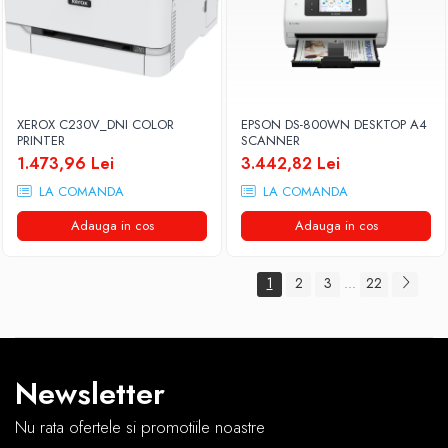
XEROX C230V_DNI COLOR
EPSON DS-800WN DESKTOP A4
PRINTER
SCANNER
1.473,96 Lei
3.442,82 Lei
LA COMANDA
LA COMANDA
Adauga in cos
Adauga in cos
1
2
3
22
...
Newsletter
Nu rata ofertele si promotiile noastre