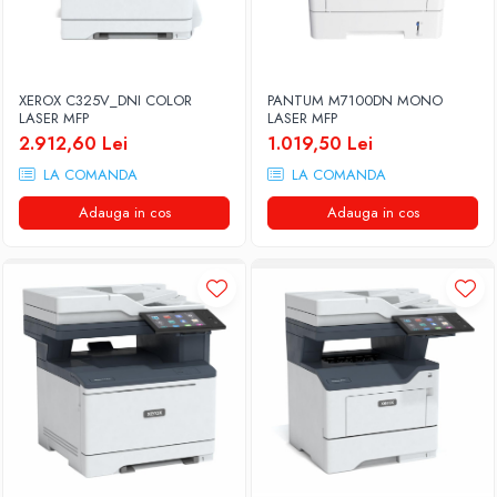
Drum
Imprimante de format mare
Imprimante Foto
XEROX C325V_DNI COLOR
PANTUM M7100DN MONO
Imprimante Inkjet
LASER MFP
LASER MFP
2.912,60 Lei
1.019,50 Lei
Imprimante laser
LA COMANDA
LA COMANDA
Multifunctionale Inkjet
Adauga in cos
Adauga in cos
Multifunctionale laser
Scannere
Retelistica
Accesorii switch-uri
Switch-uri
Adaptoare PowerLAN
Alte accesorii retea
Access Points & Range Extendere
Placi de retea