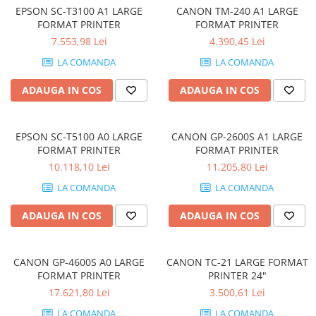
Genti Laptop
EPSON SC-T3100 A1 LARGE
CANON TM-240 A1 LARGE
Coolere
Incarcatoare laptop
FORMAT PRINTER
FORMAT PRINTER
Surse PC
7.553,98 Lei
4.390,45 Lei
Incarcatoare laptop refurbished
Carcase
Standuri și Coolere Laptop
LA COMANDA
LA COMANDA
Placi de baza
Alte accesorii
Ventilatoare carcasa
ADAUGA IN COS
ADAUGA IN COS
Card reader
Componente Renew/Refurbished
Placi de baza REFURBISHED
EPSON SC-T5100 A0 LARGE
CANON GP-2600S A1 LARGE
Procesoare
FORMAT PRINTER
FORMAT PRINTER
Placi VIDEO
10.118,10 Lei
11.205,80 Lei
PC All-in-One
LA COMANDA
LA COMANDA
Calculatoare All-in-One NOI
ADAUGA IN COS
ADAUGA IN COS
All-in-One REFURBISHED
Calculatoare All-in-One RENEW
Componente All-in-One
CANON GP-4600S A0 LARGE
CANON TC-21 LARGE FORMAT
FORMAT PRINTER
PRINTER 24"
17.621,80 Lei
3.500,61 Lei
LA COMANDA
LA COMANDA