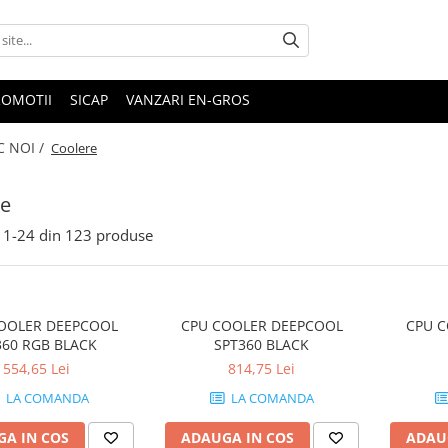
ROMOTII
SICAP
VANZARI EN-GROS
C NOI /
Coolere
re
1-
24
din
123
produse
OOLER DEEPCOOL
CPU COOLER DEEPCOOL
CPU 
360 RGB BLACK
SPT360 BLACK
554,65 Lei
814,75 Lei
LA COMANDA
LA COMANDA
A IN COS
ADAUGA IN COS
ADAU