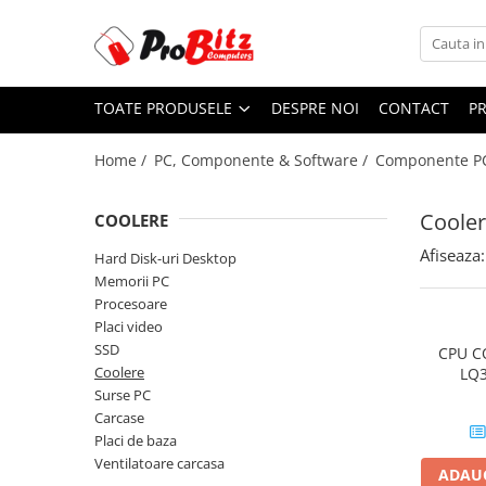
Toate Produsele
TOATE PRODUSELE
DESPRE NOI
CONTACT
P
Laptopuri si accesorii
Laptopuri
Home /
PC, Componente & Software /
Componente P
Laptopuri Noi
Laptopuri Renew
Coole
COOLERE
Laptopuri Refurbished
Afiseaza:
Hard Disk-uri Desktop
Laptopuri Second-hand
Memorii PC
Componente NOI Laptop
Procesoare
Memorii laptop
Placi video
SSD
Baterii laptop
CPU C
Coolere
LQ
Componente REFURBISHED Laptop
Surse PC
Hard Disk-uri Refurbished
Carcase
Placi de baza
Accesorii Laptop
Ventilatoare carcasa
ADAUG
Docking stations