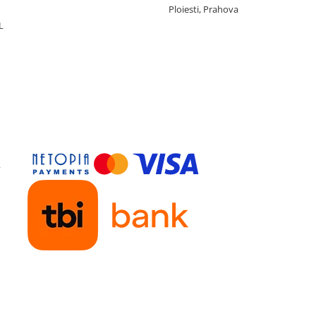
Ploiesti, Prahova
L
y