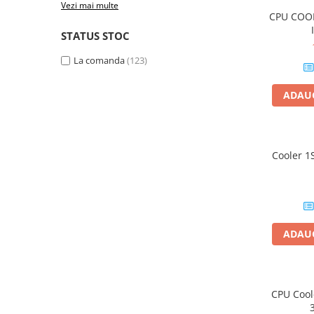
Vezi mai multe
Memorii PC
CPU COO
Procesoare
STATUS STOC
Placi video
La comanda
(123)
SSD
Coolere
ADAUG
Surse PC
Carcase
Placi de baza
Cooler 1
Ventilatoare carcasa
Componente Renew/Refurbished
Placi de baza REFURBISHED
Procesoare
ADAUG
Placi VIDEO
PC All-in-One
Calculatoare All-in-One NOI
CPU Cool
All-in-One REFURBISHED
Calculatoare All-in-One RENEW