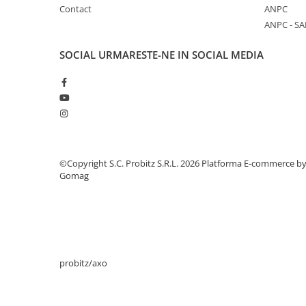
Contact
ANPC
Periferice
ANPC - SA
Periferice PC
SOCIAL
URMARESTE-NE IN SOCIAL MEDIA
Hard Disk-uri & SSD-uri externe
Tastaturi
Mouse
UPS-uri
Accesorii UPS-uri
Statii GRAFICE
©Copyright S.C. Probitz S.R.L. 2026
Platforma E-commerce b
Statii GRAFICE NOI
Gomag
Statii GRAFICE Refurbished
Imprimante&Consumabile
Tonere
Accesorii Printing
probitz/axo
Cartuse cerneala
Drum