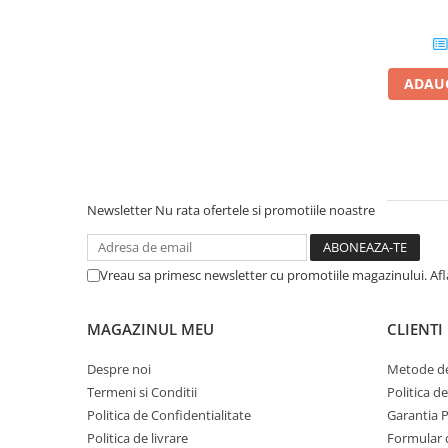
Componente All-in-One
Monitoare
Monitoare NOI
ADAUG
Monitoare Refurbished
Monitoare Renew
Monitoare Second-Hand
Servere
Newsletter
Nu rata ofertele si promotiile noastre
Hard Disk-uri SERVER
Accesorii server
Vreau sa primesc newsletter cu promotiile magazinului. Af
Cabinete metalice
Carcase server
MAGAZINUL MEU
CLIENTI
Memorii RAM Server
Despre noi
Metode de
Procesoare server
Termeni si Conditii
Politica d
Sisteme server
Politica de Confidentialitate
Garantia 
Politica de livrare
Formular 
Stabilizatoare de tensiune