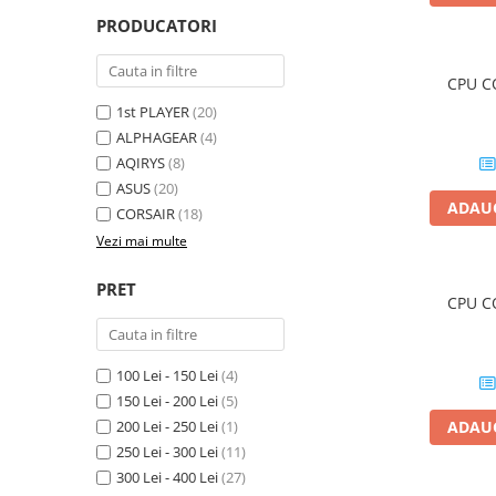
Genti Laptop
PRODUCATORI
Incarcatoare laptop
Incarcatoare laptop refurbished
CPU C
Standuri și Coolere Laptop
1st PLAYER
(20)
Alte accesorii
ALPHAGEAR
(4)
Card reader
AQIRYS
(8)
ASUS
(20)
PC, Componente & Software
ADAUG
CORSAIR
(18)
Calculatoare
Vezi mai multe
Calculatoare NOI
Calculatoare Mini NOI
PRET
CPU C
Calculatoare SECOND-HAND
Calculatoare GAMING
Calculatoare REFURBISHED
100 Lei - 150 Lei
(4)
Calculatoare RENEW
150 Lei - 200 Lei
(5)
200 Lei - 250 Lei
(1)
ADAUG
Calculatoare WORKSTATION
250 Lei - 300 Lei
(11)
Componente PC NOI
300 Lei - 400 Lei
(27)
Hard Disk-uri Desktop