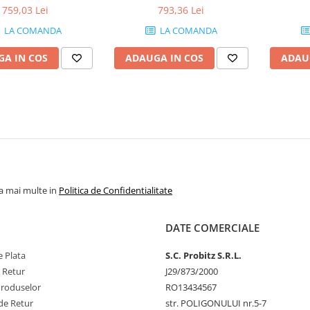
759,03 Lei
793,36 Lei
LA COMANDA
LA COMANDA
A IN COS
ADAUGA IN COS
ADAU
la mai multe in
Politica de Confidentialitate
DATE COMERCIALE
 Plata
S.C. Probitz S.R.L.
e Retur
J29/873/2000
Produselor
RO13434567
de Retur
str. POLIGONULUI nr.5-7