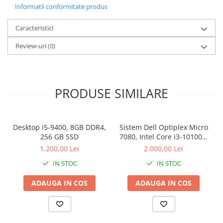
Informatii conformitate produs
Stabilizatoare de tensiune
Periferice
Caracteristici
Periferice PC
Review-uri
(0)
Hard Disk-uri & SSD-uri externe
Tastaturi
Mouse
PRODUSE SIMILARE
UPS-uri
Accesorii UPS-uri
Statii GRAFICE
Desktop i5-9400, 8GB DDR4,
Sistem Dell Optiplex Micro
256 GB SSD
7080, Intel Core i3-10100T,
Statii GRAFICE NOI
16 GB RAM, 512 GB SSD,
1.200,00 Lei
2.000,00 Lei
Statii GRAFICE Refurbished
Win 11 Pro
IN STOC
IN STOC
Imprimante&Consumabile
Tonere
ADAUGA IN COS
ADAUGA IN COS
Accesorii Printing
Cartuse cerneala