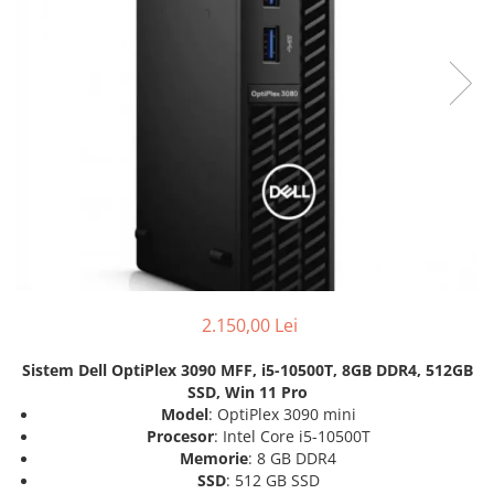
Docking stations
Genti Laptop
Incarcatoare laptop
Incarcatoare laptop refurbished
Standuri și Coolere Laptop
Alte accesorii
Card reader
PC, Componente & Software
Calculatoare
Calculatoare NOI
Calculatoare Mini NOI
2.150,00 Lei
Calculatoare SECOND-HAND
Calculatoare GAMING
Sistem Dell OptiPlex 3090 MFF, i5-10500T, 8GB DDR4, 512GB
SSD, Win 11 Pro
Calculatoare REFURBISHED
Model
: OptiPlex 3090 mini
Calculatoare RENEW
Procesor
: Intel Core i5-10500T
Calculatoare WORKSTATION
Memorie
: 8 GB DDR4
SSD
: 512 GB SSD
Componente PC NOI