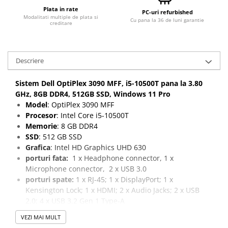
Plata in rate
Calculatoare All-in-One RENEW
PC-uri refurbished
Modalitati multiple de plata si
Cu pana la 36 de luni garantie
creditare
Componente All-in-One
Monitoare
Monitoare NOI
Descriere
Monitoare Refurbished
Sistem Dell OptiPlex 3090 MFF, i5-10500T pana la 3.80
Monitoare Renew
GHz, 8GB DDR4, 512GB SSD, Windows 11 Pro
Monitoare Second-Hand
Model
: OptiPlex 3090 MFF
Procesor
: Intel Core i5-10500T
Servere
Memorie
: 8 GB DDR4
Hard Disk-uri SERVER
SSD
: 512 GB SSD
Accesorii server
Grafica
: Intel HD Graphics UHD 630
porturi fata:
1 x Headphone connector, 1 x
Cabinete metalice
Microphone connector, 2 x USB 3.0
Carcase server
porturi spate:
1 x RJ-45; 1 x DisplayPort; 1 x
Kensington Lock; 1 x HDMI; 2 x Audio Jacks; 2 x USB
Memorii RAM Server
2.0; 4 x USB 3.2 Gen 1 Type-A
Procesoare server
Sistem de operare
: Windows 11 Pro
VEZI MAI MULT
Sisteme server