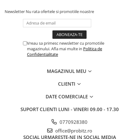
Drum
Newsletter
Nu rata ofertele si promotiile noastre
Imprimante de format mare
Imprimante Foto
Imprimante Inkjet
Imprimante laser
Vreau sa primesc newsletter cu promotiile
magazinului. Afla mai multe in
Politica de
Multifunctionale Inkjet
Confidentialitate
Multifunctionale laser
Scannere
MAGAZINUL MEU
Retelistica
CLIENTI
Accesorii switch-uri
DATE COMERCIALE
Switch-uri
Adaptoare PowerLAN
SUPORT CLIENTI
LUNI - VINERI 09.00 - 17.30
Alte accesorii retea
0770928380
Access Points & Range Extendere
office@probitz.ro
Placi de retea
SOCIAL
URMARESTE-NE IN SOCIAL MEDIA