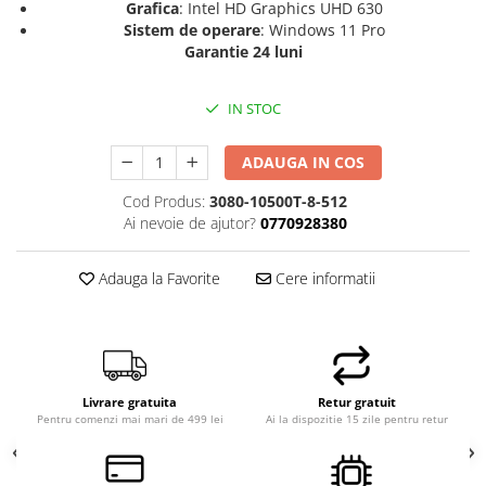
Grafica
: Intel HD Graphics UHD 630
Hard Disk-uri Desktop
Sistem de operare
: Windows 11 Pro
Memorii PC
Garantie 24 luni
Procesoare
Placi video
IN STOC
SSD
ADAUGA IN COS
Coolere
Surse PC
Cod Produs:
3080-10500T-8-512
Carcase
Ai nevoie de ajutor?
0770928380
Placi de baza
Ventilatoare carcasa
Adauga la Favorite
Cere informatii
Componente Renew/Refurbished
Placi de baza REFURBISHED
Procesoare
Placi VIDEO
Livrare gratuita
Retur gratuit
Pentru comenzi mai mari de 499 lei
Ai la dispozitie 15 zile pentru retur
PC All-in-One
Calculatoare All-in-One NOI
All-in-One REFURBISHED