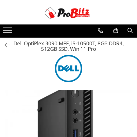
Toate Produsele
Laptopuri si accesorii
Laptopuri
Dell OptiPlex 3090 MFF, i5-10500T, 8GB DDR4,
512GB SSD, Win 11 Pro
Laptopuri Noi
Laptopuri Renew
Laptopuri Refurbished
Laptopuri Second-hand
Componente NOI Laptop
Memorii laptop
Hard Disk-uri laptop
Baterii laptop
Componente REFURBISHED Laptop
Hard Disk-uri Refurbished
Accesorii Laptop