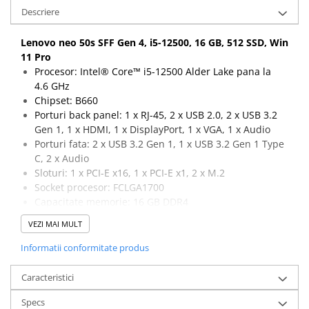
Descriere
Lenovo neo 50s SFF Gen 4, i5-12500, 16 GB, 512 SSD, Win
11 Pro
Procesor: Intel® Core™ i5-12500 Alder Lake pana la
4.6 GHz
Chipset: B660
Porturi back panel: 1 x RJ-45, 2 x USB 2.0, 2 x USB 3.2
Gen 1, 1 x HDMI, 1 x DisplayPort, 1 x VGA, 1 x Audio
Porturi fata: 2 x USB 3.2 Gen 1, 1 x USB 3.2 Gen 1 Type
C, 2 x Audio
Sloturi: 1 x PCI-E x16, 1 x PCI-E x1, 2 x M.2
Socket procesor: FCLGA1700
Capacitate memorie: 16 GB DDR4
Capacitate stocare: 512 GB SSD M.2
VEZI MAI MULT
Sistem de operare: Windows 11 Pro
Informatii conformitate produs
Caracteristici
Specs