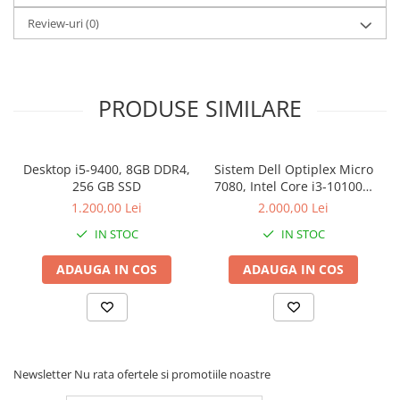
Review-uri
(0)
PRODUSE SIMILARE
Desktop i5-9400, 8GB DDR4,
Sistem Dell Optiplex Micro
256 GB SSD
7080, Intel Core i3-10100T,
16 GB RAM, 512 GB SSD,
1.200,00 Lei
2.000,00 Lei
Win 11 Pro
IN STOC
IN STOC
ADAUGA IN COS
ADAUGA IN COS
Newsletter
Nu rata ofertele si promotiile noastre