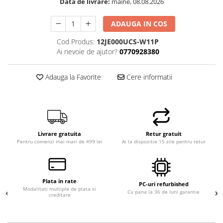
Data de livrare:
maine, 08.08.2026
ADAUGA IN COS
Cod Produs:
12JE000UCS-W11P
Ai nevoie de ajutor?
0770928380
Adauga la Favorite
Cere informatii
Livrare gratuita
Retur gratuit
Pentru comenzi mai mari de 499 lei
Ai la dispozitie 15 zile pentru retur
Plata in rate
PC-uri refurbished
Modalitati multiple de plata si
Cu pana la 36 de luni garantie
creditare