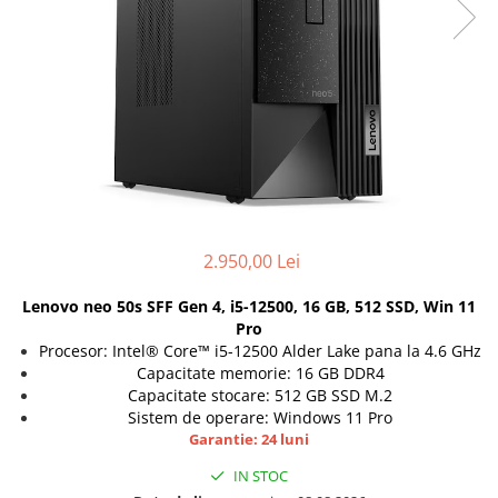
Genti Laptop
Coolere
Incarcatoare laptop
Surse PC
Incarcatoare laptop refurbished
Carcase
Standuri și Coolere Laptop
Placi de baza
Alte accesorii
Ventilatoare carcasa
Card reader
Componente Renew/Refurbished
Placi de baza REFURBISHED
Procesoare
2.950,00 Lei
Placi VIDEO
PC All-in-One
Lenovo neo 50s SFF Gen 4, i5-12500, 16 GB, 512 SSD, Win 11
Calculatoare All-in-One NOI
Pro
Procesor: Intel® Core™ i5-12500 Alder Lake pana la 4.6 GHz
All-in-One REFURBISHED
Capacitate memorie: 16 GB DDR4
Calculatoare All-in-One RENEW
Capacitate stocare: 512 GB SSD M.2
Componente All-in-One
Sistem de operare: Windows 11 Pro
Garantie: 24 luni
IN STOC