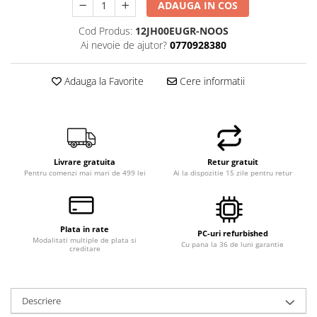
ADAUGA IN COS
Cod Produs:
12JH00EUGR-NOOS
Ai nevoie de ajutor?
0770928380
Adauga la Favorite
Cere informatii
Livrare gratuita
Retur gratuit
Pentru comenzi mai mari de 499 lei
Ai la dispozitie 15 zile pentru retur
Plata in rate
PC-uri refurbished
Modalitati multiple de plata si
Cu pana la 36 de luni garantie
creditare
Descriere