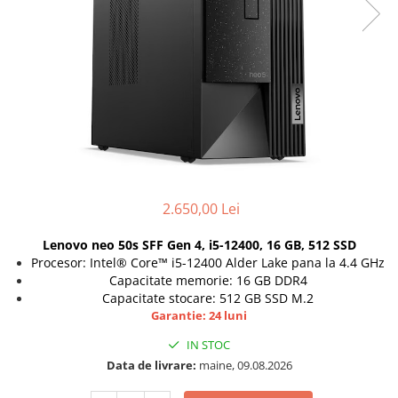
Genti Laptop
Coolere
Incarcatoare laptop
Surse PC
Incarcatoare laptop refurbished
Carcase
Standuri și Coolere Laptop
Placi de baza
Alte accesorii
Ventilatoare carcasa
Card reader
Componente Renew/Refurbished
Placi de baza REFURBISHED
Procesoare
2.650,00 Lei
Placi VIDEO
PC All-in-One
Lenovo neo 50s SFF Gen 4, i5-12400, 16 GB, 512 SSD
Calculatoare All-in-One NOI
Procesor: Intel® Core™ i5-12400 Alder Lake pana la 4.4 GHz
Capacitate memorie: 16 GB DDR4
All-in-One REFURBISHED
Capacitate stocare: 512 GB SSD M.2
Calculatoare All-in-One RENEW
Garantie: 24 luni
Componente All-in-One
IN STOC
Data de livrare:
maine, 09.08.2026