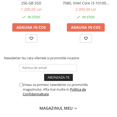
256 GB SSD
7080, Intel Core i3-10100T,
16 GB RAM, 512 GB SSD,
1.200,00 Lei
2.000,00 Lei
Win 11 Pro
IN STOC
IN STOC
ADAUGA IN COS
ADAUGA IN COS
Newsletter
Nu rata ofertele si promotiile noastre
Vreau sa primesc newsletter cu promotiile
magazinului. Afla mai multe in
Politica de
Confidentialitate
MAGAZINUL MEU