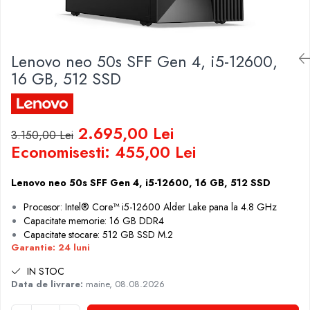
Genti Laptop
Coolere
Incarcatoare laptop
Surse PC
Incarcatoare laptop refurbished
Carcase
Lenovo neo 50s SFF Gen 4, i5-12600,
Standuri și Coolere Laptop
Placi de baza
16 GB, 512 SSD
Alte accesorii
Ventilatoare carcasa
Card reader
Componente Renew/Refurbished
Placi de baza REFURBISHED
2.695,00 Lei
3.150,00 Lei
Procesoare
Economisesti:
455,00
Lei
Placi VIDEO
PC All-in-One
Lenovo neo 50s SFF Gen 4, i5-12600, 16 GB, 512 SSD
Calculatoare All-in-One NOI
Procesor: Intel® Core™ i5-12600 Alder Lake pana la 4.8 GHz
Capacitate memorie: 16 GB DDR4
All-in-One REFURBISHED
Capacitate stocare: 512 GB SSD M.2
Calculatoare All-in-One RENEW
Garantie: 24 luni
Componente All-in-One
IN STOC
Data de livrare:
maine, 08.08.2026