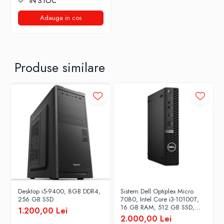
IN STOC
Adauga in cos
Produse similare
Desktop i5-9400, 8GB DDR4,
Sistem Dell Optiplex Micro
256 GB SSD
7080, Intel Core i3-10100T,
16 GB RAM, 512 GB SSD,
1.200,00 Lei
Win 11 Pro
2.000,00 Lei