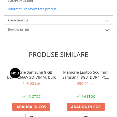
Garantie: 24 luni
Informatii conformitate produs
Caracteristici
Review-uri
(0)
PRODUSE SIMILARE
Memorie Samsung 8 GB
Memorie Laptop Sodimm,
NOU
DDR4 2666V SO-DIMM, bulk
Samsung, 8GB, DDR4, PC4-
2400, bulk
245,00 Lei
250,00 Lei
IN STOC
IN STOC
ADAUGA IN COS
ADAUGA IN COS