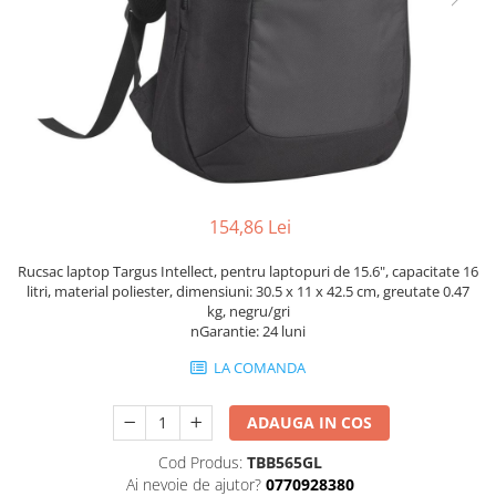
Genti Laptop
Coolere
Incarcatoare laptop
Surse PC
Incarcatoare laptop refurbished
Carcase
Standuri și Coolere Laptop
Placi de baza
Alte accesorii
Ventilatoare carcasa
Card reader
Componente Renew/Refurbished
Placi de baza REFURBISHED
154,86 Lei
Procesoare
Placi VIDEO
Rucsac laptop Targus Intellect, pentru laptopuri de 15.6", capacitate 16
PC All-in-One
litri, material poliester, dimensiuni: 30.5 x 11 x 42.5 cm, greutate 0.47
kg, negru/gri
Calculatoare All-in-One NOI
nGarantie: 24 luni
All-in-One REFURBISHED
LA COMANDA
Calculatoare All-in-One RENEW
Componente All-in-One
ADAUGA IN COS
Cod Produs:
TBB565GL
Ai nevoie de ajutor?
0770928380