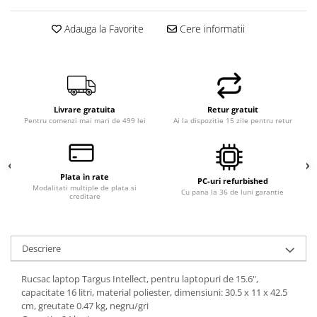
Adauga la Favorite
Cere informatii
Livrare gratuita
Retur gratuit
Pentru comenzi mai mari de 499 lei
Ai la dispozitie 15 zile pentru retur
Plata in rate
PC-uri refurbished
Modalitati multiple de plata si
Cu pana la 36 de luni garantie
creditare
Descriere
Rucsac laptop Targus Intellect, pentru laptopuri de 15.6",
capacitate 16 litri, material poliester, dimensiuni: 30.5 x 11 x 42.5
cm, greutate 0.47 kg, negru/gri