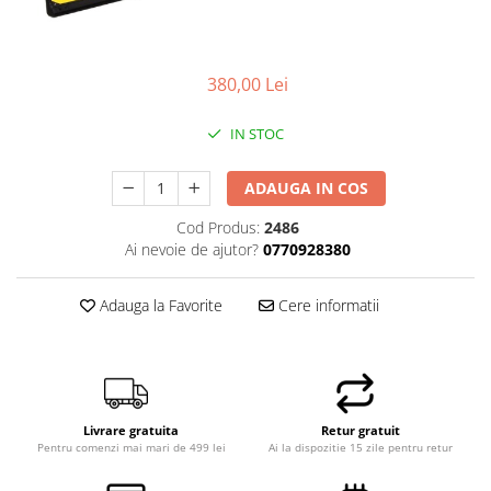
Docking stations
Genti Laptop
Incarcatoare laptop
380,00 Lei
Incarcatoare laptop refurbished
Standuri și Coolere Laptop
IN STOC
Alte accesorii
ADAUGA IN COS
Card reader
PC, Componente & Software
Cod Produs:
2486
Calculatoare
Ai nevoie de ajutor?
0770928380
Calculatoare NOI
Adauga la Favorite
Cere informatii
Calculatoare Mini NOI
Calculatoare SECOND-HAND
Calculatoare GAMING
Calculatoare REFURBISHED
Calculatoare RENEW
Livrare gratuita
Retur gratuit
Pentru comenzi mai mari de 499 lei
Ai la dispozitie 15 zile pentru retur
Calculatoare WORKSTATION
Componente PC NOI