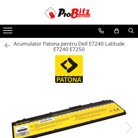
Toate Produsele
Laptopuri si accesorii
Laptopuri
Acumulator Patona pentru Dell E7240 Latitude
E7240 E7250
Laptopuri Noi
Laptopuri Renew
Laptopuri Refurbished
Laptopuri Second-hand
Componente NOI Laptop
Memorii laptop
Hard Disk-uri laptop
Baterii laptop
Componente REFURBISHED Laptop
Hard Disk-uri Refurbished
Accesorii Laptop