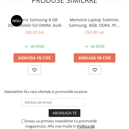
PRODUSE SIMILARE
Calculatoare All-in-One RENEW
Componente All-in-One
Memorie Samsung 8 GB
Memorie Laptop Sodimm,
NOU
Monitoare
DDR4 2666V SO-DIMM, bulk
Samsung, 8GB, DDR4, PC4-
Monitoare NOI
2400, bulk
245,00 Lei
250,00 Lei
Monitoare Refurbished
IN STOC
IN STOC
Monitoare Renew
Monitoare Second-Hand
ADAUGA IN COS
ADAUGA IN COS
Servere
Hard Disk-uri SERVER
Accesorii server
Cabinete metalice
Newsletter
Nu rata ofertele si promotiile noastre
Carcase server
Memorii RAM Server
Procesoare server
Vreau sa primesc newsletter cu promotiile
magazinului. Afla mai multe in
Politica de
Sisteme server