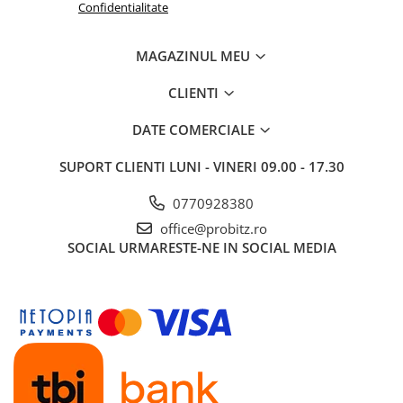
Confidentialitate
Stabilizatoare de tensiune
Periferice
MAGAZINUL MEU
Periferice PC
CLIENTI
Hard Disk-uri & SSD-uri externe
Tastaturi
DATE COMERCIALE
Mouse
SUPORT CLIENTI
LUNI - VINERI 09.00 - 17.30
UPS-uri
Accesorii UPS-uri
0770928380
Statii GRAFICE
office@probitz.ro
SOCIAL
URMARESTE-NE IN SOCIAL MEDIA
Statii GRAFICE NOI
Statii GRAFICE Refurbished
Imprimante&Consumabile
Tonere
Accesorii Printing
Cartuse cerneala