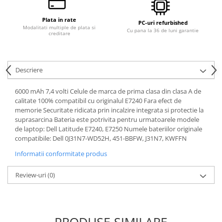
Hard Disk-uri Desktop
Plata in rate
Memorii PC
PC-uri refurbished
Modalitati multiple de plata si
Cu pana la 36 de luni garantie
creditare
Procesoare
Placi video
SSD
Descriere
Coolere
Surse PC
6000 mAh 7,4 volti Celule de marca de prima clasa din clasa A de
Carcase
calitate 100% compatibil cu originalul E7240 Fara efect de
memorie Securitate ridicata prin incalzire integrata si protectie la
Placi de baza
suprasarcina Bateria este potrivita pentru urmatoarele modele
Ventilatoare carcasa
de laptop: Dell Latitude E7240, E7250 Numele bateriilor originale
compatibile: Dell 0J31N7-WD52H, 451-BBFW, J31N7, KWFFN
Componente Renew/Refurbished
Informatii conformitate produs
Placi de baza REFURBISHED
Procesoare
Review-uri
(0)
Placi VIDEO
PC All-in-One
Calculatoare All-in-One NOI
All-in-One REFURBISHED