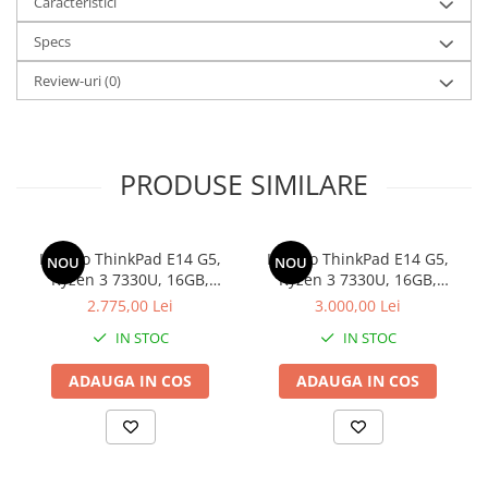
Caracteristici
USB 3.2 Gen 1, 1 x HDMI, 1 x casti/microfon
Wireless: 802.11 ax 2x2
Specs
Bluetooth: 5.1
Sistem de operare: Windows 11 Home
Review-uri
(0)
Obs.: Laptop-ul se afla in rucsac.
PRODUSE SIMILARE
Lenovo ThinkPad E14 G5,
Lenovo ThinkPad E14 G5,
NOU
NOU
Ryzen 3 7330U, 16GB,
Ryzen 3 7330U, 16GB,
256GB SSD, Win 11 Pro
500GB SSD, Win 11 Pro
2.775,00 Lei
3.000,00 Lei
IN STOC
IN STOC
ADAUGA IN COS
ADAUGA IN COS