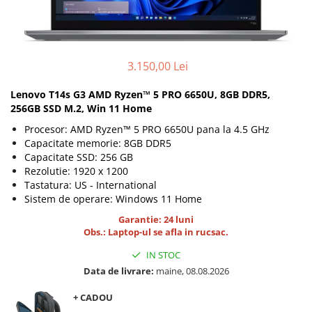
Genti Laptop
Coolere
Incarcatoare laptop
Surse PC
Incarcatoare laptop refurbished
Carcase
Standuri și Coolere Laptop
3.150,00 Lei
Placi de baza
Alte accesorii
Ventilatoare carcasa
Lenovo T14s G3
AMD Ryzen™ 5 PRO 6650U
, 8GB DDR5,
Card reader
Componente Renew/Refurbished
256GB SSD M.2, Win 11 Home
Placi de baza REFURBISHED
Procesor:
AMD Ryzen™ 5 PRO 6650U pana la 4.5 GHz
Capacitate memorie: 8GB DDR5
Procesoare
Capacitate SSD: 256 GB
Placi VIDEO
Rezolutie: 1920 x 1200
PC All-in-One
Tastatura: US - International
Sistem de operare: Windows 11 Home
Calculatoare All-in-One NOI
Garantie: 24 luni
All-in-One REFURBISHED
Obs.: Laptop-ul se afla in rucsac.
Calculatoare All-in-One RENEW
IN STOC
Componente All-in-One
Data de livrare:
maine, 08.08.2026
+ CADOU