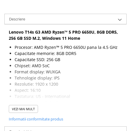
Descriere
Lenovo T14s G3
AMD Ryzen™ 5 PRO 6650U
, 8GB DDR5,
256 GB SSD M.2, Windows 11 Home
Procesor:
AMD Ryzen™ 5 PRO 6650U pana la 4.5 GHz
Capacitate memorie: 8GB DDR5
Capacitate SSD: 256 GB
Chipset: AMD SoC
Format display: WUXGA
Tehnologie display: IPS
Rezolutie: 1920 x 1200
Aspect: 16:10
Tastatura: US - International
Finisaj display: Anti-glare
Luminozitate: 300 nt
VEZI MAI MULT
Dimensiuni: 317.5mm x 226.9mm x 16.9 mm
Informatii conformitate produs
Greutate: 1.23 kg
Porturi: 1 x USB-C 3.2 Gen 2, 1 x USB4 40Gbps, 2 x