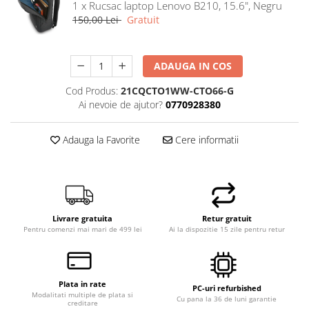
1 x Rucsac laptop Lenovo B210, 15.6", Negru
150,00 Lei
Gratuit
ADAUGA IN COS
Cod Produs:
21CQCTO1WW-CTO66-G
Ai nevoie de ajutor?
0770928380
Adauga la Favorite
Cere informatii
Livrare gratuita
Retur gratuit
Pentru comenzi mai mari de 499 lei
Ai la dispozitie 15 zile pentru retur
Plata in rate
PC-uri refurbished
Modalitati multiple de plata si
Cu pana la 36 de luni garantie
creditare