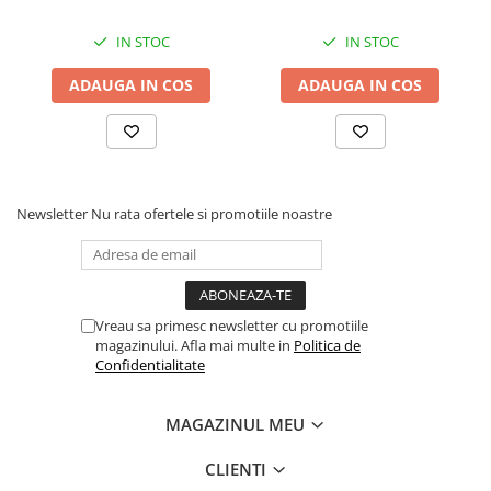
Stabilizatoare de tensiune
IN STOC
IN STOC
Periferice
ADAUGA IN COS
ADAUGA IN COS
Periferice PC
Hard Disk-uri & SSD-uri externe
Tastaturi
Mouse
UPS-uri
Newsletter
Nu rata ofertele si promotiile noastre
Accesorii UPS-uri
Statii GRAFICE
Statii GRAFICE NOI
Vreau sa primesc newsletter cu promotiile
Statii GRAFICE Refurbished
magazinului. Afla mai multe in
Politica de
Confidentialitate
Imprimante&Consumabile
Tonere
MAGAZINUL MEU
Accesorii Printing
Cartuse cerneala
CLIENTI