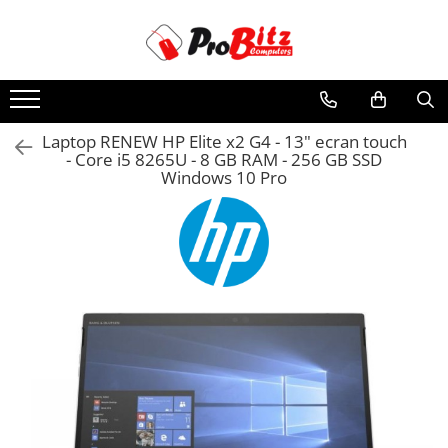
Toate Produsele
Laptopuri si accesorii
Laptopuri
Laptop RENEW HP Elite x2 G4 - 13" ecran touch
- Core i5 8265U - 8 GB RAM - 256 GB SSD
Laptopuri Noi
Windows 10 Pro
Laptopuri Renew
Laptopuri Refurbished
Laptopuri Second-hand
Componente NOI Laptop
Memorii laptop
Hard Disk-uri laptop
Baterii laptop
Componente REFURBISHED Laptop
Hard Disk-uri Refurbished
Accesorii Laptop