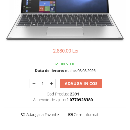
Docking stations
Genti Laptop
Incarcatoare laptop
Incarcatoare laptop refurbished
Standuri și Coolere Laptop
Alte accesorii
Card reader
2.880,00 Lei
PC, Componente & Software
IN STOC
Calculatoare
Data de livrare:
maine, 08.08.2026
Calculatoare NOI
Calculatoare Mini NOI
ADAUGA IN COS
Calculatoare SECOND-HAND
Cod Produs:
2391
Calculatoare GAMING
Ai nevoie de ajutor?
0770928380
Calculatoare REFURBISHED
Calculatoare RENEW
Adauga la Favorite
Cere informatii
Calculatoare WORKSTATION
Componente PC NOI