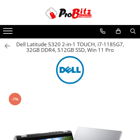
Toate Produsele
Laptopuri si accesorii
Laptopuri
Dell Latitude 5320 2-in-1 TOUCH, i7-1185G7,
32GB DDR4, 512GB SSD, Win 11 Pro
Laptopuri Noi
Laptopuri Renew
Laptopuri Refurbished
Laptopuri Second-hand
Componente NOI Laptop
Memorii laptop
-7%
Baterii laptop
Componente REFURBISHED Laptop
Hard Disk-uri Refurbished
Accesorii Laptop
Docking stations