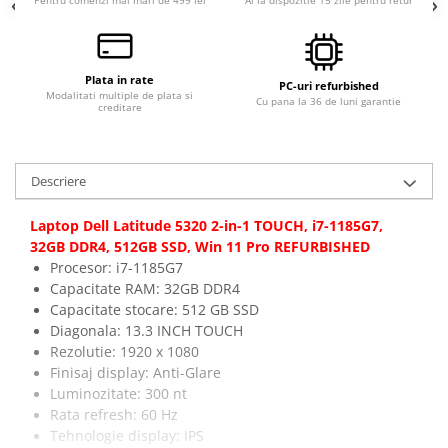
Pentru comenzi mai mari de 499 lei
Ai la dispozitie 15 zile pentru retur
Componente All-in-One
Monitoare
Monitoare NOI
Plata in rate
PC-uri refurbished
Modalitati multiple de plata si
Cu pana la 36 de luni garantie
Monitoare Refurbished
creditare
Monitoare Renew
Monitoare Second-Hand
Descriere
Servere
Laptop Dell Latitude 5320 2-in-1 TOUCH, i7-1185G7,
Hard Disk-uri SERVER
32GB DDR4, 512GB SSD, Win 11 Pro REFURBISHED
Accesorii server
Procesor: i7-1185G7
Capacitate RAM: 32GB DDR4
Cabinete metalice
Capacitate stocare: 512 GB SSD
Carcase server
Diagonala: 13.3 INCH TOUCH
Memorii RAM Server
Rezolutie: 1920 x 1080
Finisaj display: Anti-Glare
Procesoare server
Luminozitate: 300 nt
Sisteme server
Rata refresh: 60 Hz
Tehnologie display: IPS
Stabilizatoare de tensiune