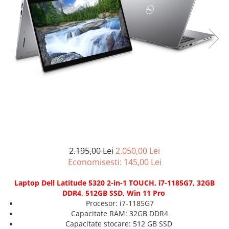
Genti Laptop
Incarcatoare laptop
Incarcatoare laptop refurbished
Standuri și Coolere Laptop
Alte accesorii
Card reader
PC, Componente & Software
Calculatoare
Calculatoare NOI
Calculatoare Mini NOI
Calculatoare SECOND-HAND
2.195,00 Lei
2.050,00 Lei
Calculatoare GAMING
Economisesti:
145,00
Lei
Calculatoare REFURBISHED
Laptop Dell Latitude 5320 2-in-1 TOUCH, i7-1185G7, 32GB
Calculatoare RENEW
DDR4, 512GB SSD, Win 11 Pro
Calculatoare WORKSTATION
Procesor: i7-1185G7
Componente PC NOI
Capacitate RAM: 32GB DDR4
Capacitate stocare: 512 GB SSD
Hard Disk-uri Desktop