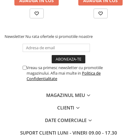
ADAUGA IN COS
ADAUGA IN COS
Imprimante de format mare
Imprimante Foto
Imprimante Inkjet
Imprimante laser
Newsletter
Nu rata ofertele si promotiile noastre
Multifunctionale Inkjet
Multifunctionale laser
Scannere
Vreau sa primesc newsletter cu promotiile
Retelistica
magazinului. Afla mai multe in
Politica de
Accesorii switch-uri
Confidentialitate
Switch-uri
MAGAZINUL MEU
Adaptoare PowerLAN
Alte accesorii retea
CLIENTI
Access Points & Range Extendere
DATE COMERCIALE
Placi de retea
SUPORT CLIENTI
LUNI - VINERI 09.00 - 17.30
Routere Wireless