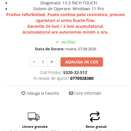
Diagonala: 13.3 INCH TOUCH
Memorii PC
Sistem de Operare: Windows 11 Pro
Procesoare
Produs refurbished. Poate contine pete cosmetice, precum
zgarieturi si urme foarte fine.
Placi video
Garantie 24 luni / 3 luni acumulatorul.
SSD
Acumulatorul are autonomie minim o ora.
Coolere
IN STOC
Surse PC
Data de livrare:
maine, 07.08.2026
Carcase
Placi de baza
ADAUGA IN COS
Ventilatoare carcasa
Cod Produs:
5320-32-512
Componente Renew/Refurbished
Ai nevoie de ajutor?
0770928380
Placi de baza REFURBISHED
Procesoare
Adauga la Favorite
Cere informatii
Placi VIDEO
PC All-in-One
Calculatoare All-in-One NOI
All-in-One REFURBISHED
Livrare gratuita
Retur gratuit
Calculatoare All-in-One RENEW