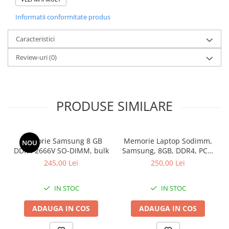
carcasa, display impecabil.
Informatii conformitate produs
GRATUIT PEN
Caracteristici
Review-uri
(0)
PRODUSE SIMILARE
Memorie Samsung 8 GB
Memorie Laptop Sodimm,
NOU
DDR4 2666V SO-DIMM, bulk
Samsung, 8GB, DDR4, PC4-
2400, bulk
245,00 Lei
250,00 Lei
IN STOC
IN STOC
ADAUGA IN COS
ADAUGA IN COS