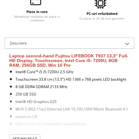
Plata in rate
PC-uri refurbished
Modalitati multiple de plata si
Cu pana la 36 de luni garantie
creditare
Descriere
Laptop second-hand Fujitsu LIFEBOOK T937 13,3" Full-
HD Display, Touchscreen, Intel Core i5- 7200U, 8GB
RAM, 256GB SSD, Win 10 Pro
Intel® Core™ i5 i5-7200U 2.5 GHz
Touchscreen 33.8 cm (13.3") HD 1366 x 768 pixels LED backlight
8 GB DDR4-SDRAM 2133 MHz
256 GB SSD
Intel® HD Graphics 620
Wi-Fi 5 (802.11ac) Ethernet LAN 10,100,1000 Mbit/s Bluetooth 4.1
tastatura UK
Hybrid (2-in-1) Convertible (Swivel) Black
Windows 10 Pro 64-bit
VEZI MAI MULT
Produsul vine cu alimentator original. Prezinta urme de uzura pe