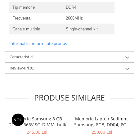
Tip memorie
DDR4
Frecventa
2666MHz
Canale multiple
Single-channel kit
Informatii conformitate produs
Caracteristici
Review-uri
(0)
PRODUSE SIMILARE
Memorie Samsung 8 GB
Memorie Laptop Sodimm,
NOU
DDR4 2666V SO-DIMM, bulk
Samsung, 8GB, DDR4, PC4-
2400, bulk
245,00 Lei
250,00 Lei