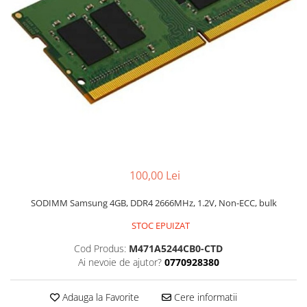
Genti Laptop
Coolere
Incarcatoare laptop
Surse PC
Incarcatoare laptop refurbished
Carcase
Standuri și Coolere Laptop
Placi de baza
Alte accesorii
Ventilatoare carcasa
Card reader
Componente Renew/Refurbished
Placi de baza REFURBISHED
Procesoare
Placi VIDEO
100,00 Lei
PC All-in-One
Calculatoare All-in-One NOI
SODIMM Samsung 4GB, DDR4 2666MHz, 1.2V, Non-ECC, bulk
All-in-One REFURBISHED
STOC EPUIZAT
Calculatoare All-in-One RENEW
Cod Produs:
M471A5244CB0-CTD
Componente All-in-One
Ai nevoie de ajutor?
0770928380
Adauga la Favorite
Cere informatii