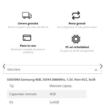
Livrare gratuita
Retur gratuit
Pentru comenzi mai mari de 499 lei
Ai la dispozitie 15 zile pentru retur
Plata in rate
PC-uri refurbished
Modalitati multiple de plata si
Cu pana la 36 de luni garantie
creditare
Descriere
SODIMM Samsung 4GB, DDR4 2666MHz, 1.2V, Non-ECC, bulk
Tip
Memorie Laptop
Capacitate memorie
4GB
Kit
1x4GB