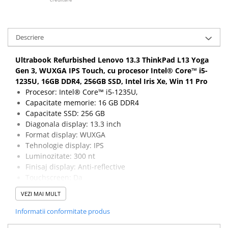
Descriere
Ultrabook Refurbished Lenovo 13.3 ThinkPad L13 Yoga
Gen 3, WUXGA IPS Touch, cu procesor Intel® Core™ i5-
1235U, 16GB DDR4, 256GB SSD, Intel Iris Xe, Win 11 Pro
Procesor: Intel® Core™ i5-1235U,
Capacitate memorie: 16 GB DDR4
Capacitate SSD: 256 GB
Diagonala display: 13.3 inch
Format display: WUXGA
Tehnologie display: IPS
Luminozitate: 300 nt
Finisaj display: Anti-reflective
Touchscreen: Da
Rezolutie: 1920 x 1200
VEZI MAI MULT
Porturi: 1 x HDMI, 1 x Audio, 2 x USB 3.2 Type A Gen 1,
1 x USB 3.2 Type-C Gen 2, 1 x Thunderbolt V4
Informatii conformitate produs
Wireless: 802.11 ax 2x2