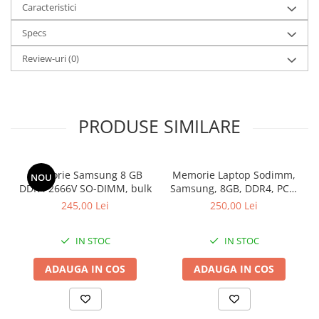
Bluetooth: 5.1
Caracteristici
Dimensiuni: 305 x 218 x 17.1 mm
Specs
Greutate: 1.32 kg
Sistem de operare: Windows 11 Pro
Review-uri
(0)
PRODUSE SIMILARE
Memorie Samsung 8 GB
Memorie Laptop Sodimm,
NOU
DDR4 2666V SO-DIMM, bulk
Samsung, 8GB, DDR4, PC4-
2400, bulk
245,00 Lei
250,00 Lei
IN STOC
IN STOC
ADAUGA IN COS
ADAUGA IN COS