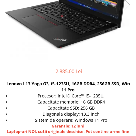
Genti Laptop
Coolere
Incarcatoare laptop
Surse PC
Incarcatoare laptop refurbished
Carcase
Standuri și Coolere Laptop
Placi de baza
Alte accesorii
Ventilatoare carcasa
Card reader
Componente Renew/Refurbished
Placi de baza REFURBISHED
Procesoare
2.885,00 Lei
Placi VIDEO
PC All-in-One
Lenovo L13 Yoga G3, i5-1235U, 16GB DDR4, 256GB SSD, Win
Calculatoare All-in-One NOI
11 Pro
Procesor: Intel® Core™ i5-1235U,
All-in-One REFURBISHED
Capacitate memorie: 16 GB DDR4
Calculatoare All-in-One RENEW
Capacitate SSD: 256 GB
Componente All-in-One
Diagonala display: 13.3 inch
Sistem de operare: Windows 11 Pro
Garantie: 12 luni
Laptop-uri NOI, cutii originale deschise. Pot contine urme fine