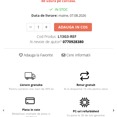
de uzura pe carcasa.
IN STOC
Data de livrare:
maine, 07.08.2026
ADAUGA IN COS
Cod Produs:
L13G3-REF
Ai nevoie de ajutor?
0770928380
Adauga la Favorite
Cere informatii
Livrare gratuita
Retur gratuit
Pentru comenzi mai mari de 499 lei
Ai la dispozitie 15 zile pentru retur
Plata in rate
PC-uri refurbished
Modalitati multiple de plata si
Cu pana la 36 de luni garantie
creditare