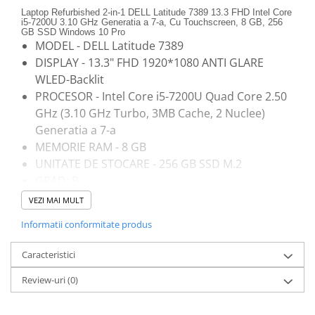
Laptop Refurbished 2-in-1 DELL Latitude 7389 13.3 FHD Intel Core
i5-7200U 3.10 GHz Generatia a 7-a, Cu Touchscreen, 8 GB, 256
GB SSD Windows 10 Pro
MODEL - DELL Latitude 7389
DISPLAY - 13.3" FHD 1920*1080 ANTI GLARE
WLED-Backlit
PROCESOR - Intel Core i5-7200U Quad Core 2.50
GHz (3.10 GHz Turbo, 3MB Cache, 2 Nuclee)
Generatia a 7-a
MEMORIE RAM - 8 GB
UNITATE DE STOCARE - 256 GB SSD M.2
GRAD: B
TOUCHSCREEN: DA
VEZI MAI MULT
TASTATURA: UE
Informatii conformitate produs
PLACA VIDEO - Intel UHD Graphics 620
UNITATE OPTICA - Fara unitate optica
Caracteristici
CARACTRISTICI - WEBCAM, TASTATURA
Review-uri
(0)
ILUMINATA BLUETOOTH 2x USB 3.1 1x USB-C 3.1
(Thunderbolt 3) HDMI