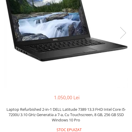
Incarcatoare laptop
Coolere
Incarcatoare laptop refurbished
Surse PC
Standuri și Coolere Laptop
Carcase
Alte accesorii
Placi de baza
Card reader
Ventilatoare carcasa
Componente Renew/Refurbished
Placi de baza REFURBISHED
Procesoare
Placi VIDEO
PC All-in-One
Calculatoare All-in-One NOI
All-in-One REFURBISHED
1.050,00 Lei
Calculatoare All-in-One RENEW
Componente All-in-One
Laptop Refurbished 2-in-1 DELL Latitude 7389 13.3 FHD Intel Core i5-
7200U 3.10 GHz Generatia a 7-a, Cu Touchscreen, 8 GB, 256 GB SSD
Windows 10 Pro
STOC EPUIZAT