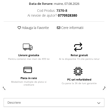
Data de livrare:
maine, 07.08.2026
Cod Produs:
7370-8
Ai nevoie de ajutor?
0770928380
Adauga la Favorite
Cere informatii
Livrare gratuita
Retur gratuit
Pentru comenzi mai mari de 499 lei
Ai la dispozitie 15 zile pentru retur
Plata in rate
PC-uri refurbished
Modalitati multiple de plata si
Cu pana la 36 de luni garantie
creditare
Descriere