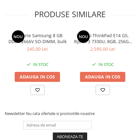
STARE PRODUS - Refurbished
GARANTIE - 12 Luni / 3 luni acumulatorul
PRODUSE SIMILARE
SISTEM DE OPERARE - Windows 10 Pro
Nu are baterie.
Memorie Samsung 8 GB
Lenovo ThinkPad E14 G5,
NOU
NOU
DDR4 2666V SO-DIMM, bulk
Ryzen 3 7330U, 8GB, 256GB
SSD, Win 11 Pro
245,00 Lei
2.595,00 Lei
IN STOC
IN STOC
ADAUGA IN COS
ADAUGA IN COS
Newsletter
Nu rata ofertele si promotiile noastre