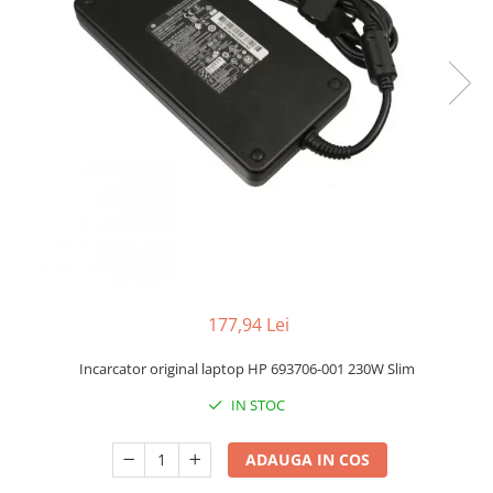
Docking stations
Genti Laptop
Incarcatoare laptop
Incarcatoare laptop refurbished
Standuri și Coolere Laptop
Alte accesorii
Card reader
PC, Componente & Software
Calculatoare
Calculatoare NOI
Calculatoare Mini NOI
177,94 Lei
Calculatoare SECOND-HAND
Calculatoare GAMING
Incarcator original laptop HP 693706-001 230W Slim
Calculatoare REFURBISHED
IN STOC
Calculatoare RENEW
Calculatoare WORKSTATION
ADAUGA IN COS
Componente PC NOI