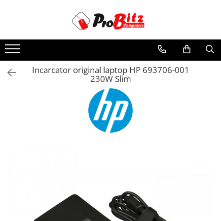
Toate Produsele
Laptopuri si accesorii
Laptopuri
Incarcator original laptop HP 693706-001
230W Slim
Laptopuri Noi
Laptopuri Renew
Laptopuri Refurbished
Laptopuri Second-hand
Componente NOI Laptop
Memorii laptop
Hard Disk-uri laptop
Baterii laptop
Componente REFURBISHED Laptop
Hard Disk-uri Refurbished
Accesorii Laptop