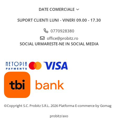
Drum
DATE COMERCIALE
Imprimante de format mare
Imprimante Foto
SUPORT CLIENTI
LUNI - VINERI 09.00 - 17.30
Imprimante Inkjet
0770928380
Imprimante laser
office@probitz.ro
Multifunctionale Inkjet
SOCIAL
URMARESTE-NE IN SOCIAL MEDIA
Multifunctionale laser
Scannere
Retelistica
Accesorii switch-uri
Switch-uri
Adaptoare PowerLAN
Alte accesorii retea
©Copyright S.C. Probitz S.R.L. 2026
Platforma E-commerce by Gomag
Access Points & Range Extendere
Placi de retea
probitz/axo