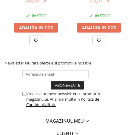
245,00 Lei
250,00 Lei
Stabilizatoare de tensiune
IN STOC
IN STOC
Periferice
Periferice PC
ADAUGA IN COS
ADAUGA IN COS
Hard Disk-uri & SSD-uri externe
Tastaturi
Mouse
UPS-uri
Newsletter
Nu rata ofertele si promotiile noastre
Accesorii UPS-uri
Statii GRAFICE
Statii GRAFICE NOI
Statii GRAFICE Refurbished
Vreau sa primesc newsletter cu promotiile
magazinului. Afla mai multe in
Politica de
Imprimante&Consumabile
Confidentialitate
Tonere
Accesorii Printing
MAGAZINUL MEU
Cartuse cerneala
CLIENTI