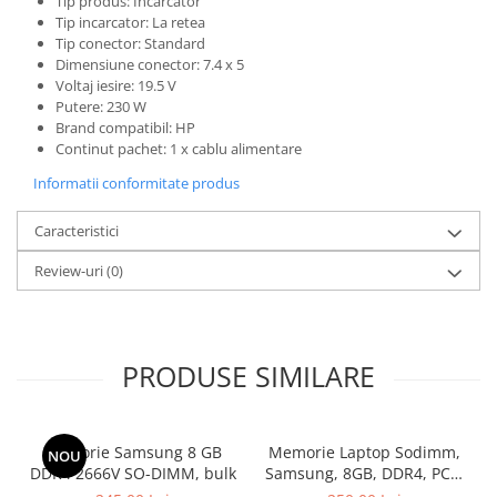
Tip produs: Incarcator
Tip incarcator: La retea
Calculatoare All-in-One RENEW
Tip conector: Standard
Componente All-in-One
Dimensiune conector: 7.4 x 5
Monitoare
Voltaj iesire: 19.5 V
Putere: 230 W
Monitoare NOI
Brand compatibil: HP
Monitoare Refurbished
Continut pachet: 1 x cablu alimentare
Monitoare Renew
Informatii conformitate produs
Monitoare Second-Hand
Caracteristici
Servere
Review-uri
(0)
Hard Disk-uri SERVER
Accesorii server
Cabinete metalice
PRODUSE SIMILARE
Carcase server
Memorii RAM Server
Memorie Samsung 8 GB
Memorie Laptop Sodimm,
Procesoare server
NOU
DDR4 2666V SO-DIMM, bulk
Samsung, 8GB, DDR4, PC4-
Sisteme server
2400, bulk