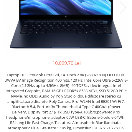
Genti Laptop
Coolere
Incarcatoare laptop
Surse PC
Incarcatoare laptop refurbished
Carcase
Standuri și Coolere Laptop
Placi de baza
Alte accesorii
Ventilatoare carcasa
Card reader
Componente Renew/Refurbished
Placi de baza REFURBISHED
Procesoare
10.099,70 Lei
Placi VIDEO
Laptop HP EliteBook Ultra G1i, 14.0 inch 2.8K (2880x1800) OLED+LBL
PC All-in-One
UWVA BV Image Recognition 400 nits, 120 Hz, Intel Core Ultra 5-226V 8-
Core (2.1GHz, up to 4.5GHz, 8MB)- 40 TOPS, video integrat Intel
Calculatoare All-in-One NOI
Integrated Graphics, RAM 16 GB LPDDR5x 8533 MT/s, SSD 512GB PCIe
All-in-One REFURBISHED
NVMe, no ODD, Audio by Poly Studio, două difuzoare stereo cu
amplificatoare discrete, Poly Camera Pro, WLAN Intel BE201 Wi-Fi 7,
Calculatoare All-in-One RENEW
Bluetooth 5.4, Porturi: 3x Thunderbolt 4 Type-C 40Gb/s (Power
Componente All-in-One
Delivery, DisplayPort 2.1)/ 1x USB Type-A 10Gb/s(powered)/ 1x
headphone/microphone, adaptor 65W USB-C, Baterie 6 celule 64Whr
RS Long Life Fast Charge, Tastatura Atmospheric Blue iluminata ,
Atmospheric Blue, Greutate 1.195 kg, Dimensiuni 31.37 x 21.72 x 0.9