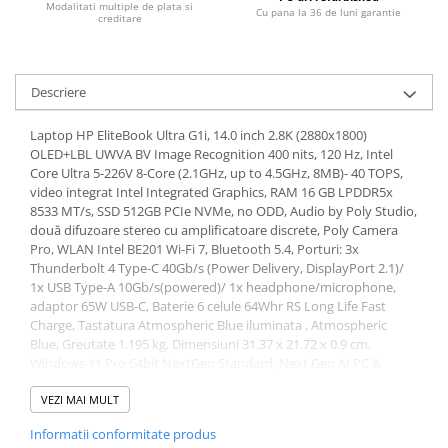
Modalitati multiple de plata si
Cu pana la 36 de luni garantie
creditare
Descriere
Laptop HP EliteBook Ultra G1i, 14.0 inch 2.8K (2880x1800)
OLED+LBL UWVA BV Image Recognition 400 nits, 120 Hz, Intel
Core Ultra 5-226V 8-Core (2.1GHz, up to 4.5GHz, 8MB)- 40 TOPS,
video integrat Intel Integrated Graphics, RAM 16 GB LPDDR5x
8533 MT/s, SSD 512GB PCIe NVMe, no ODD, Audio by Poly Studio,
două difuzoare stereo cu amplificatoare discrete, Poly Camera
Pro, WLAN Intel BE201 Wi-Fi 7, Bluetooth 5.4, Porturi: 3x
Thunderbolt 4 Type-C 40Gb/s (Power Delivery, DisplayPort 2.1)/
1x USB Type-A 10Gb/s(powered)/ 1x headphone/microphone,
adaptor 65W USB-C, Baterie 6 celule 64Whr RS Long Life Fast
Charge, Tastatura Atmospheric Blue iluminata , Atmospheric
Blue, Greutate 1.195 kg, Dimensiuni 31.37 x 21.72 x 0.9 cm,
Windows 11 Pro 64bit NextGen Standard, Next Gen AI PC &
Copilot+ PC, 1yw
Garantie: 12 luni
VEZI MAI MULT
Informatii conformitate produs