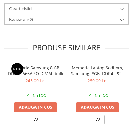
Caracteristici
Review-uri
(0)
PRODUSE SIMILARE
Memorie Samsung 8 GB
Memorie Laptop Sodimm,
NOU
DDR4 2666V SO-DIMM, bulk
Samsung, 8GB, DDR4, PC4-
2400, bulk
245,00 Lei
250,00 Lei
IN STOC
IN STOC
ADAUGA IN COS
ADAUGA IN COS