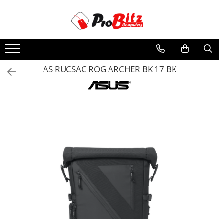
Toate Produsele
Laptopuri si accesorii
Laptopuri
AS RUCSAC ROG ARCHER BK 17 BK
Laptopuri Noi
Laptopuri Renew
Laptopuri Refurbished
Laptopuri Second-hand
Componente NOI Laptop
Memorii laptop
Hard Disk-uri laptop
Baterii laptop
Componente REFURBISHED Laptop
Hard Disk-uri Refurbished
Accesorii Laptop