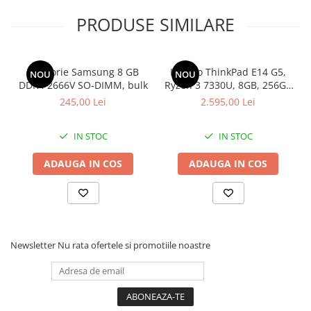
PRODUSE SIMILARE
Memorie Samsung 8 GB
Lenovo ThinkPad E14 G5,
NOU
NOU
DDR4 2666V SO-DIMM, bulk
Ryzen 3 7330U, 8GB, 256GB
SSD, Win 11 Pro
245,00 Lei
2.595,00 Lei
IN STOC
IN STOC
ADAUGA IN COS
ADAUGA IN COS
Newsletter
Nu rata ofertele si promotiile noastre