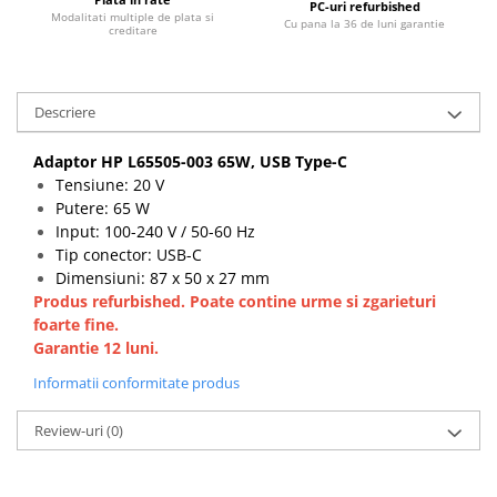
PC-uri refurbished
Modalitati multiple de plata si
Cu pana la 36 de luni garantie
creditare
Descriere
Adaptor HP L65505-003 65W, USB Type-C
Tensiune: 20 V
Putere: 65 W
Input: 100-240 V / 50-60 Hz
Tip conector: USB-C
Dimensiuni: 87 x 50 x 27 mm
Produs refurbished. Poate contine urme si zgarieturi
foarte fine.
Garantie 12 luni.
Informatii conformitate produs
Review-uri
(0)