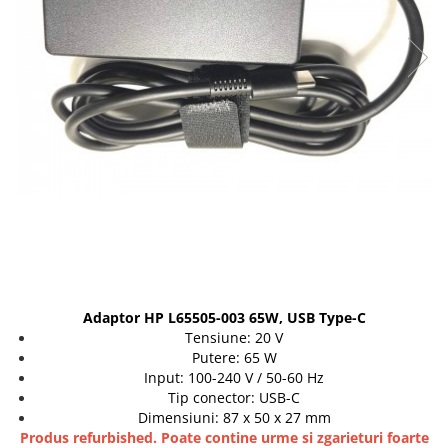
Genti Laptop
Coolere
Incarcatoare laptop
Surse PC
Incarcatoare laptop refurbished
Carcase
Standuri și Coolere Laptop
Placi de baza
Alte accesorii
Ventilatoare carcasa
Card reader
Componente Renew/Refurbished
Placi de baza REFURBISHED
Procesoare
Placi VIDEO
PC All-in-One
158,00 Lei
Calculatoare All-in-One NOI
Adaptor HP L65505-003 65W, USB Type-C
All-in-One REFURBISHED
Tensiune: 20 V
Calculatoare All-in-One RENEW
Putere: 65 W
Componente All-in-One
Input: 100-240 V / 50-60 Hz
Tip conector: USB-C
Dimensiuni: 87 x 50 x 27 mm
Produs refurbished. Poate contine urme si zgarieturi foarte