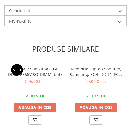
Caracteristici
Review-uri
(0)
PRODUSE SIMILARE
Memorie Samsung 8 GB
Memorie Laptop Sodimm,
NOU
DDR4 2666V SO-DIMM, bulk
Samsung, 8GB, DDR4, PC4-
2400, bulk
245,00 Lei
250,00 Lei
IN STOC
IN STOC
ADAUGA IN COS
ADAUGA IN COS