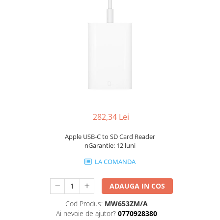
Genti Laptop
Coolere
Incarcatoare laptop
Surse PC
Incarcatoare laptop refurbished
Carcase
Standuri și Coolere Laptop
Placi de baza
Alte accesorii
Ventilatoare carcasa
Card reader
Componente Renew/Refurbished
Placi de baza REFURBISHED
Procesoare
282,34 Lei
Placi VIDEO
PC All-in-One
Apple USB-C to SD Card Reader
Calculatoare All-in-One NOI
nGarantie: 12 luni
All-in-One REFURBISHED
LA COMANDA
Calculatoare All-in-One RENEW
Componente All-in-One
ADAUGA IN COS
Cod Produs:
MW653ZM/A
Ai nevoie de ajutor?
0770928380