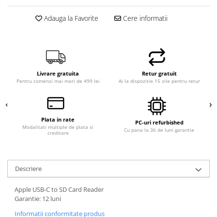
Adauga la Favorite
Cere informatii
Livrare gratuita
Retur gratuit
Pentru comenzi mai mari de 499 lei
Ai la dispozitie 15 zile pentru retur
Plata in rate
PC-uri refurbished
Modalitati multiple de plata si
Cu pana la 36 de luni garantie
creditare
Descriere
Apple USB-C to SD Card Reader
Garantie: 12 luni
Informatii conformitate produs