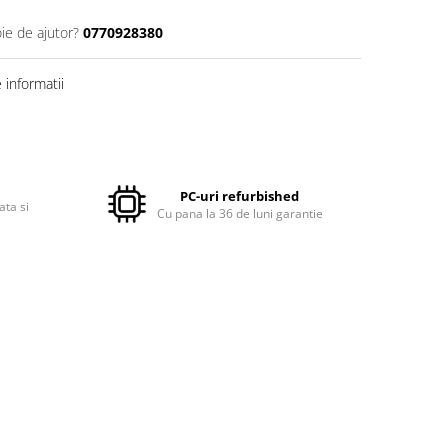
ie de ajutor?
0770928380
informatii
PC-uri refurbished
ata si
Cu pana la 36 de luni garantie