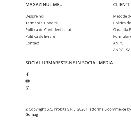
MAGAZINUL MEU
CLIENTI
Componente All-in-One
Monitoare
Despre noi
Metode de
Monitoare NOI
Termeni si Conditii
Politica d
Politica de Confidentialitate
Garantia 
Monitoare Refurbished
Politica de livrare
Formular 
Monitoare Renew
Contact
ANPC
ANPC - SA
Monitoare Second-Hand
Servere
SOCIAL
URMARESTE-NE IN SOCIAL MEDIA
Hard Disk-uri SERVER
Accesorii server
Cabinete metalice
Carcase server
Memorii RAM Server
©Copyright S.C. Probitz S.R.L. 2026
Platforma E-commerce b
Procesoare server
Gomag
Sisteme server
Stabilizatoare de tensiune