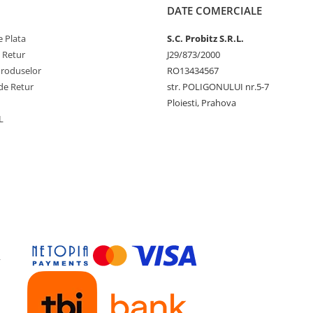
DATE COMERCIALE
 Plata
S.C. Probitz S.R.L.
e Retur
J29/873/2000
Produselor
RO13434567
de Retur
str. POLIGONULUI nr.5-7
Ploiesti, Prahova
L
y