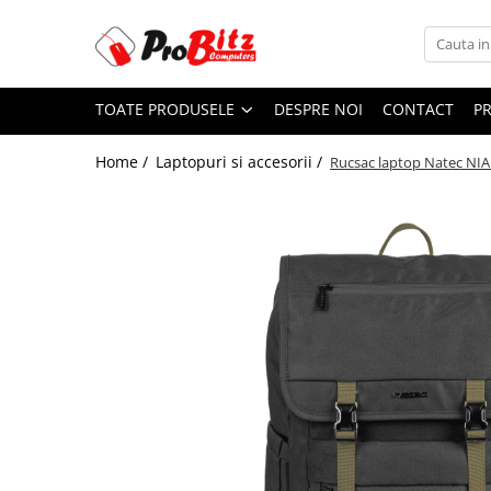
Toate Produsele
TOATE PRODUSELE
DESPRE NOI
CONTACT
P
Laptopuri si accesorii
Laptopuri
Home /
Laptopuri si accesorii /
Rucsac laptop Natec NIA
Laptopuri Noi
Laptopuri Renew
Laptopuri Refurbished
Laptopuri Second-hand
Componente NOI Laptop
Memorii laptop
Baterii laptop
Componente REFURBISHED Laptop
Hard Disk-uri Refurbished
Accesorii Laptop
Docking stations