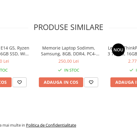
PRODUSE SIMILARE
 E14 G5, Ryzen
Memorie Laptop Sodimm,
Lenovo ThinkP
NOU
56GB SSD, Win
Samsung, 8GB, DDR4, PC4-
3 7330U, 16GB
ro
2400, bulk
1
0 Lei
250,00 Lei
2.77
STOC
IN STOC
COS
ADAUGA IN COS
ADAUGA I
la mai multe in
Politica de Confidentialitate