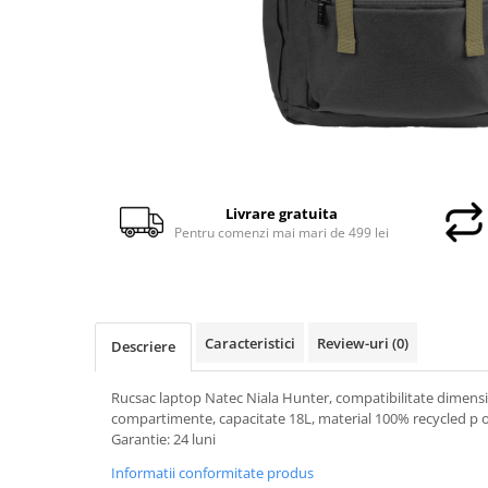
Genti Laptop
Incarcatoare laptop
Incarcatoare laptop refurbished
Standuri și Coolere Laptop
Alte accesorii
Card reader
PC, Componente & Software
Livrare gratuita
Calculatoare
Pentru comenzi mai mari de 499 lei
Calculatoare NOI
Calculatoare Mini NOI
Calculatoare SECOND-HAND
Calculatoare GAMING
Caracteristici
Review-uri
(0)
Descriere
Calculatoare REFURBISHED
Calculatoare RENEW
Rucsac laptop Natec Niala Hunter, compatibilitate dimensi
compartimente, capacitate 18L, material 100% recycled p 
Calculatoare WORKSTATION
Garantie: 24 luni
Componente PC NOI
Informatii conformitate produs
Hard Disk-uri Desktop