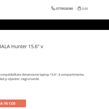
0770928380
0,00
IALA Hunter 15.6" v
compatibilitate dimensiune laptop 15.6", 4 compartimente,
led p olyester, negru/verde
A IN COS