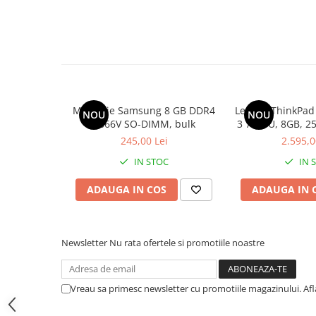
Memorii PC
Procesoare
Placi video
SSD
Coolere
Surse PC
Memorie Samsung 8 GB DDR4
Lenovo ThinkPad
NOU
NOU
2666V SO-DIMM, bulk
3 7330U, 8GB, 2
Carcase
11 P
245,00 Lei
2.595,0
Placi de baza
IN STOC
IN 
Ventilatoare carcasa
Componente Renew/Refurbished
ADAUGA IN COS
ADAUGA IN 
Placi de baza REFURBISHED
Procesoare
Placi VIDEO
Newsletter
Nu rata ofertele si promotiile noastre
PC All-in-One
Calculatoare All-in-One NOI
Vreau sa primesc newsletter cu promotiile magazinului. Af
All-in-One REFURBISHED
Calculatoare All-in-One RENEW