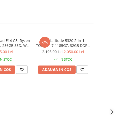
ad E14 G5, Ryzen
Dell Latitude 5320 2-in-1
Memorie 
-7%
, 256GB SSD, Win
TOUCH, i7-1185G7, 32GB DDR4,
2133 M
1 Pro
512GB SSD, Win 11 Pro
5,00 Lei
2.195,00 Lei
2.050,00 Lei
IN STOC
IN STOC
N COS
ADAUGA IN COS
ADAUG