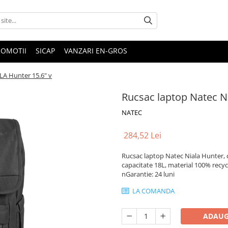
ROMOTII
SICAP
VANZARI EN-GROS
LA Hunter 15.6" v
Rucsac laptop Natec N
NATEC
284,52 Lei
Rucsac laptop Natec Niala Hunter, 
capacitate 18L, material 100% recyc
nGarantie: 24 luni
LA COMANDA
ADAUG