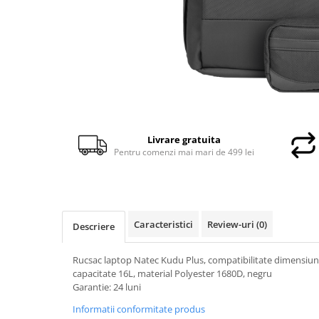
Docking stations
Genti Laptop
Incarcatoare laptop
Incarcatoare laptop refurbished
Standuri și Coolere Laptop
Alte accesorii
Card reader
Livrare gratuita
PC, Componente & Software
Pentru comenzi mai mari de 499 lei
Calculatoare
Calculatoare NOI
Calculatoare Mini NOI
Calculatoare SECOND-HAND
Caracteristici
Review-uri
(0)
Descriere
Calculatoare GAMING
Calculatoare REFURBISHED
Rucsac laptop Natec Kudu Plus, compatibilitate dimensiun
capacitate 16L, material Polyester 1680D, negru
Calculatoare RENEW
Garantie: 24 luni
Calculatoare WORKSTATION
Informatii conformitate produs
Componente PC NOI