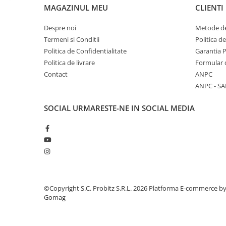
MAGAZINUL MEU
CLIENTI
Calculatoare All-in-One RENEW
Componente All-in-One
Despre noi
Metode de
Monitoare
Termeni si Conditii
Politica d
Politica de Confidentialitate
Garantia 
Monitoare NOI
Politica de livrare
Formular 
Monitoare Refurbished
Contact
ANPC
Monitoare Renew
ANPC - SA
Monitoare Second-Hand
SOCIAL
URMARESTE-NE IN SOCIAL MEDIA
Servere
Hard Disk-uri SERVER
Accesorii server
Cabinete metalice
Carcase server
©Copyright S.C. Probitz S.R.L. 2026
Platforma E-commerce b
Memorii RAM Server
Gomag
Procesoare server
Sisteme server