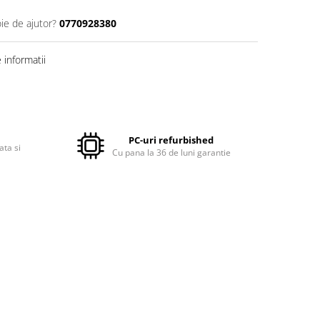
ie de ajutor?
0770928380
informatii
PC-uri refurbished
ata si
Cu pana la 36 de luni garantie