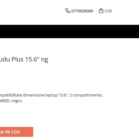
0770928380
0,00
udu Plus 15.6" ng
patibilitate dimensiune laptop 15.6", 2 compartimente,
1680D, negru
A IN COS