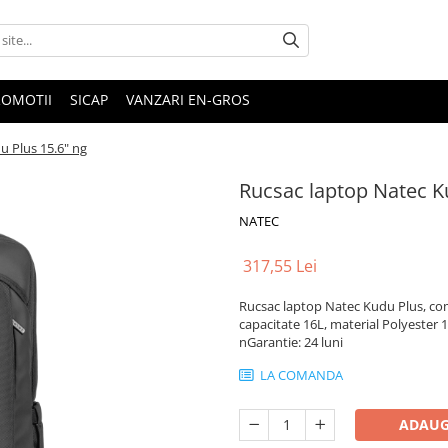
ROMOTII
SICAP
VANZARI EN-GROS
u Plus 15.6" ng
Rucsac laptop Natec K
NATEC
317,55 Lei
Rucsac laptop Natec Kudu Plus, com
capacitate 16L, material Polyester 
nGarantie: 24 luni
LA COMANDA
ADAUG