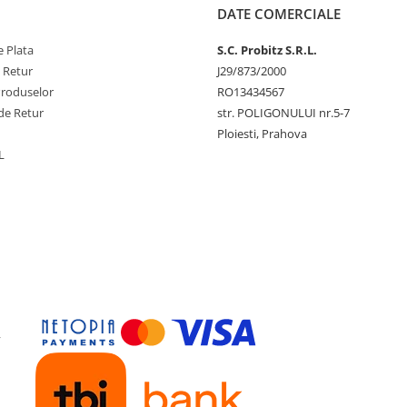
DATE COMERCIALE
 Plata
S.C. Probitz S.R.L.
e Retur
J29/873/2000
Produselor
RO13434567
de Retur
str. POLIGONULUI nr.5-7
Ploiesti, Prahova
L
y