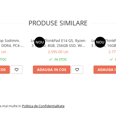
PRODUSE SIMILARE
op Sodimm,
Lenovo ThinkPad E14 G5, Ryzen
Lenovo ThinkP
NOU
NOU
 DDR4, PC4-
3 7330U, 8GB, 256GB SSD, Win
3 7330U, 16GB
bulk
11 Pro
1
 Lei
2.595,00 Lei
2.77
STOC
IN STOC
COS
ADAUGA IN COS
ADAUGA I
la mai multe in
Politica de Confidentialitate