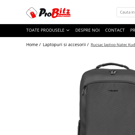
Toate Produsele
TOATE PRODUSELE
DESPRE NOI
CONTACT
P
Laptopuri si accesorii
Laptopuri
Home /
Laptopuri si accesorii /
Rucsac laptop Natec Kud
Laptopuri Noi
Laptopuri Renew
Laptopuri Refurbished
Laptopuri Second-hand
Componente NOI Laptop
Memorii laptop
Hard Disk-uri laptop
Baterii laptop
Componente REFURBISHED Laptop
Hard Disk-uri Refurbished
Accesorii Laptop