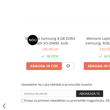
Hard Disk-uri Desktop
Memorii PC
Procesoare
Placi video
SSD
Coolere
Memorie Samsung 8 GB DDR4
Memorie Lapt
NOU
2666V SO-DIMM, bulk
Samsung, 8GB,
Surse PC
2400, 
245,00 Lei
250,00
Carcase
IN STOC
IN 
Placi de baza
Ventilatoare carcasa
ADAUGA IN COS
ADAUGA IN 
Componente Renew/Refurbished
Placi de baza REFURBISHED
Procesoare
Newsletter
Nu rata ofertele si promotiile noastre
Placi VIDEO
PC All-in-One
Vreau sa primesc newsletter cu promotiile magazinului. Af
Calculatoare All-in-One NOI
All-in-One REFURBISHED