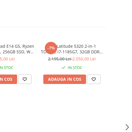
ad E14 G5, Ryzen
Dell Latitude 5320 2-in-1
Memorie 
-7%
, 256GB SSD, Win
TOUCH, i7-1185G7, 32GB DDR4,
2133 M
1 Pro
512GB SSD, Win 11 Pro
5,00 Lei
2.195,00 Lei
2.050,00 Lei
IN STOC
IN STOC
N COS
ADAUGA IN COS
ADAUG