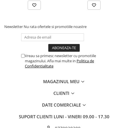
Stabilizatoare de tensiune
Periferice
Periferice PC
Newsletter
Nu rata ofertele si promotiile noastre
Hard Disk-uri & SSD-uri externe
Tastaturi
Mouse
UPS-uri
Vreau sa primesc newsletter cu promotiile
magazinului. Afla mai multe in
Politica de
Accesorii UPS-uri
Confidentialitate
Statii GRAFICE
Statii GRAFICE NOI
MAGAZINUL MEU
Statii GRAFICE Refurbished
CLIENTI
Imprimante&Consumabile
Tonere
DATE COMERCIALE
Accesorii Printing
SUPORT CLIENTI
LUNI - VINERI 09.00 - 17.30
Cartuse cerneala