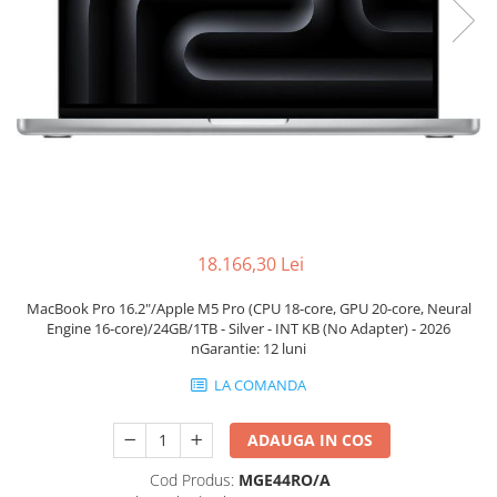
Docking stations
Genti Laptop
Incarcatoare laptop
Incarcatoare laptop refurbished
Standuri și Coolere Laptop
Alte accesorii
Card reader
PC, Componente & Software
Calculatoare
18.166,30 Lei
Calculatoare NOI
MacBook Pro 16.2"/Apple M5 Pro (CPU 18-core, GPU 20-core, Neural
Calculatoare Mini NOI
Engine 16-core)/24GB/1TB - Silver - INT KB (No Adapter) - 2026
Calculatoare SECOND-HAND
nGarantie: 12 luni
Calculatoare GAMING
LA COMANDA
Calculatoare REFURBISHED
Calculatoare RENEW
ADAUGA IN COS
Calculatoare WORKSTATION
Cod Produs:
MGE44RO/A
Componente PC NOI