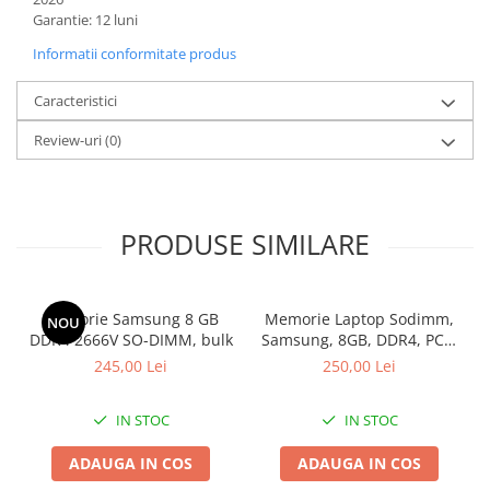
Garantie: 12 luni
Calculatoare All-in-One RENEW
Informatii conformitate produs
Componente All-in-One
Monitoare
Caracteristici
Monitoare NOI
Review-uri
(0)
Monitoare Refurbished
Monitoare Renew
Monitoare Second-Hand
PRODUSE SIMILARE
Servere
Hard Disk-uri SERVER
Accesorii server
Memorie Samsung 8 GB
Memorie Laptop Sodimm,
NOU
DDR4 2666V SO-DIMM, bulk
Samsung, 8GB, DDR4, PC4-
Cabinete metalice
2400, bulk
245,00 Lei
250,00 Lei
Carcase server
Memorii RAM Server
IN STOC
IN STOC
Procesoare server
ADAUGA IN COS
ADAUGA IN COS
Sisteme server