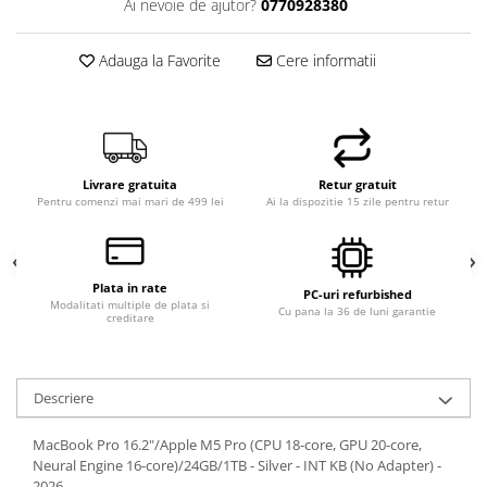
Ai nevoie de ajutor?
0770928380
Hard Disk-uri Desktop
Memorii PC
Adauga la Favorite
Cere informatii
Procesoare
Placi video
SSD
Coolere
Livrare gratuita
Retur gratuit
Surse PC
Pentru comenzi mai mari de 499 lei
Ai la dispozitie 15 zile pentru retur
Carcase
Placi de baza
Ventilatoare carcasa
Plata in rate
PC-uri refurbished
Componente Renew/Refurbished
Modalitati multiple de plata si
Cu pana la 36 de luni garantie
creditare
Placi de baza REFURBISHED
Procesoare
Placi VIDEO
Descriere
PC All-in-One
MacBook Pro 16.2"/Apple M5 Pro (CPU 18-core, GPU 20-core,
Calculatoare All-in-One NOI
Neural Engine 16-core)/24GB/1TB - Silver - INT KB (No Adapter) -
2026
All-in-One REFURBISHED