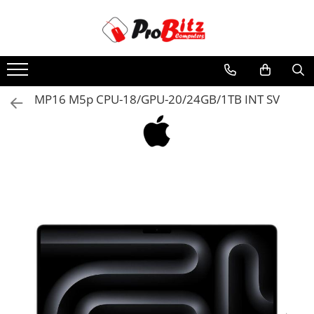
Toate Produsele
Laptopuri si accesorii
Laptopuri
MP16 M5p CPU-18/GPU-20/24GB/1TB INT SV
Laptopuri Noi
Laptopuri Renew
Laptopuri Refurbished
Laptopuri Second-hand
Componente NOI Laptop
Memorii laptop
Hard Disk-uri laptop
Baterii laptop
Componente REFURBISHED Laptop
Hard Disk-uri Refurbished
Accesorii Laptop