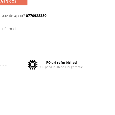
A IN COS
evoie de ajutor?
0770928380
informatii
PC-uri refurbished
ata si
Cu pana la 36 de luni garantie