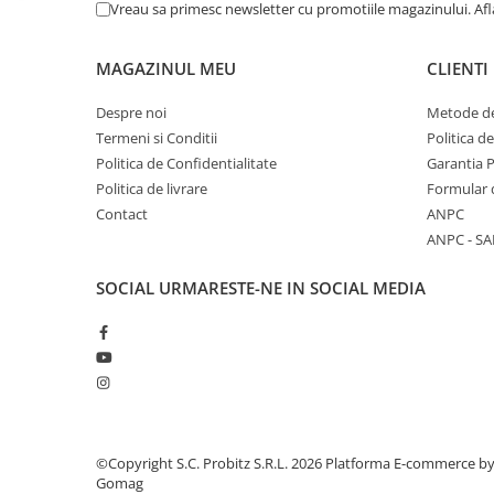
Vreau sa primesc newsletter cu promotiile magazinului. Af
Calculatoare All-in-One RENEW
Componente All-in-One
MAGAZINUL MEU
CLIENTI
Monitoare
Despre noi
Metode de
Monitoare NOI
Termeni si Conditii
Politica d
Monitoare Refurbished
Politica de Confidentialitate
Garantia 
Monitoare Renew
Politica de livrare
Formular 
Contact
ANPC
Monitoare Second-Hand
ANPC - SA
Servere
Hard Disk-uri SERVER
SOCIAL
URMARESTE-NE IN SOCIAL MEDIA
Accesorii server
Cabinete metalice
Carcase server
Memorii RAM Server
Procesoare server
©Copyright S.C. Probitz S.R.L. 2026
Platforma E-commerce b
Gomag
Sisteme server