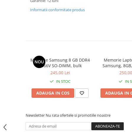
Garantie: 12 luni
Hard Disk-uri Desktop
Informatii conformitate produs
Memorii PC
Procesoare
Placi video
SSD
Coolere
Surse PC
Carcase
Memorie Samsung 8 GB DDR4
Memorie Lapt
NOU
2666V SO-DIMM, bulk
Samsung, 8GB,
Placi de baza
2400, 
245,00 Lei
250,00
Ventilatoare carcasa
IN STOC
IN 
Componente Renew/Refurbished
Placi de baza REFURBISHED
ADAUGA IN COS
ADAUGA IN 
Procesoare
Placi VIDEO
PC All-in-One
Newsletter
Nu rata ofertele si promotiile noastre
Calculatoare All-in-One NOI
All-in-One REFURBISHED