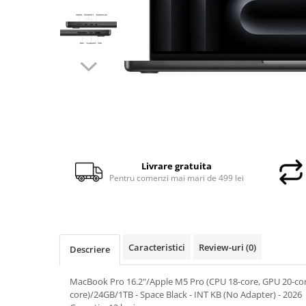
Docking stations
Genti Laptop
Incarcatoare laptop
Incarcatoare laptop refurbished
Standuri și Coolere Laptop
Alte accesorii
Card reader
PC, Componente & Software
Calculatoare
Livrare gratuita
Calculatoare NOI
Pentru comenzi mai mari de 499 lei
Calculatoare Mini NOI
Calculatoare SECOND-HAND
Calculatoare GAMING
Calculatoare REFURBISHED
Caracteristici
Review-uri
(0)
Descriere
Calculatoare RENEW
Calculatoare WORKSTATION
MacBook Pro 16.2"/Apple M5 Pro (CPU 18-core, GPU 20-cor
core)/24GB/1TB - Space Black - INT KB (No Adapter) - 2026
Componente PC NOI