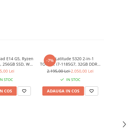
ad E14 G5, Ryzen
Dell Latitude 5320 2-in-1
Memorie 
-7%
, 256GB SSD, Win
TOUCH, i7-1185G7, 32GB DDR4,
2133 M
1 Pro
512GB SSD, Win 11 Pro
5,00 Lei
2.195,00 Lei
2.050,00 Lei
IN STOC
IN STOC
N COS
ADAUGA IN COS
ADAUG