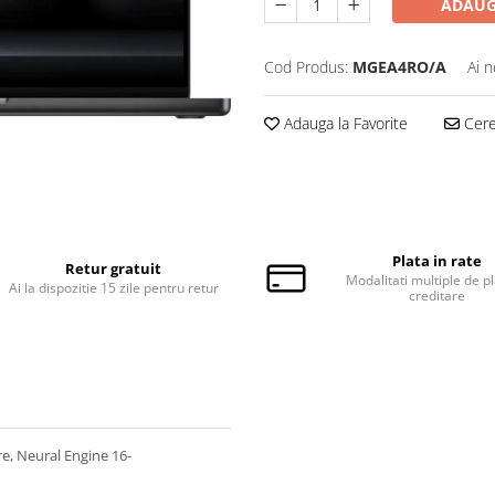
ADAUG
Cod Produs:
MGEA4RO/A
Ai n
Adauga la Favorite
Cere 
Plata in rate
Retur gratuit
Modalitati multiple de pl
Ai la dispozitie 15 zile pentru retur
creditare
e, Neural Engine 16-