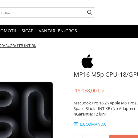
ROMOTII
SICAP
VANZARI EN-GROS
0/24GB/1TB INT BK
MP16 M5p CPU-18/GPU
18.158,00 Lei
MacBook Pro 16.2"/Apple M5 Pro (C
Space Black - INT KB (No Adapter) -
nGarantie: 12 luni
LA COMANDA