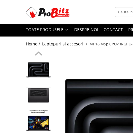
Toate Produsele
TOATE PRODUSELE
DESPRE NOI
CONTACT
P
Laptopuri si accesorii
Laptopuri
Home /
Laptopuri si accesorii /
MP16 M5p CPU-18/GPU-2
Laptopuri Noi
Laptopuri Renew
Laptopuri Refurbished
Laptopuri Second-hand
Componente NOI Laptop
Memorii laptop
Hard Disk-uri laptop
Baterii laptop
Componente REFURBISHED Laptop
Hard Disk-uri Refurbished
Accesorii Laptop