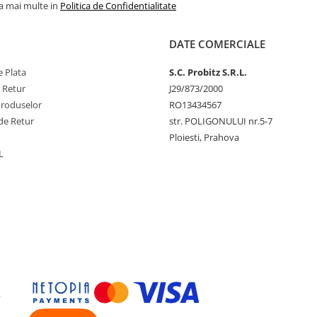
la mai multe in
Politica de Confidentialitate
DATE COMERCIALE
 Plata
S.C. Probitz S.R.L.
e Retur
J29/873/2000
Produselor
RO13434567
de Retur
str. POLIGONULUI nr.5-7
Ploiesti, Prahova
L
y