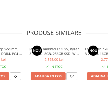
PRODUSE SIMILARE
op Sodimm,
Lenovo ThinkPad E14 G5, Ryzen
Lenovo ThinkP
NOU
NOU
 DDR4, PC4-
3 7330U, 8GB, 256GB SSD, Win
3 7330U, 16GB
bulk
11 Pro
1
 Lei
2.595,00 Lei
2.77
STOC
IN STOC
COS
ADAUGA IN COS
ADAUGA I