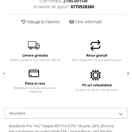
Cod Produs:
Z1ML0015W
Ai nevoie de ajutor?
0770928380
Adauga la Favorite
Cere informatii
Livrare gratuita
Retur gratuit
Pentru comenzi mai mari de 499 lei
Ai la dispozitie 15 zile pentru retur
Plata in rate
PC-uri refurbished
Modalitati multiple de plata si
Cu pana la 36 de luni garantie
creditare
Descriere
MacBook Pro 14.2"/Apple M5 Pro (CPU 18-core, GPU 20-core,
Neural Engine 16-core)/24GB/1TB - Space Black - INT KB (No