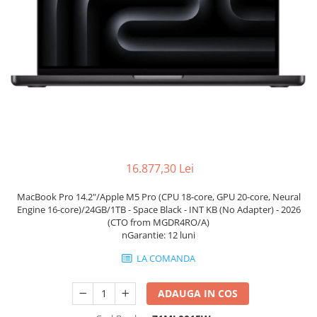
Genti Laptop
Coolere
Incarcatoare laptop
Surse PC
Incarcatoare laptop refurbished
Carcase
Standuri și Coolere Laptop
Placi de baza
Alte accesorii
Ventilatoare carcasa
Card reader
Componente Renew/Refurbished
Placi de baza REFURBISHED
Procesoare
16.877,30 Lei
Placi VIDEO
PC All-in-One
MacBook Pro 14.2"/Apple M5 Pro (CPU 18-core, GPU 20-core, Neural
Calculatoare All-in-One NOI
Engine 16-core)/24GB/1TB - Space Black - INT KB (No Adapter) - 2026
(CTO from MGDR4RO/A)
All-in-One REFURBISHED
nGarantie: 12 luni
Calculatoare All-in-One RENEW
LA COMANDA
Componente All-in-One
ADAUGA IN COS