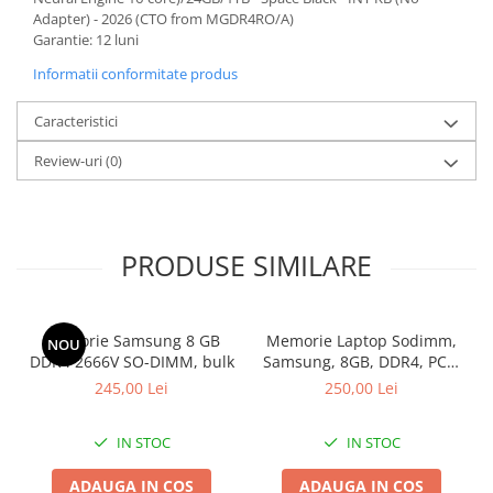
Adapter) - 2026 (CTO from MGDR4RO/A)
Garantie: 12 luni
Informatii conformitate produs
Caracteristici
Review-uri
(0)
PRODUSE SIMILARE
Memorie Samsung 8 GB
Memorie Laptop Sodimm,
NOU
DDR4 2666V SO-DIMM, bulk
Samsung, 8GB, DDR4, PC4-
2400, bulk
245,00 Lei
250,00 Lei
IN STOC
IN STOC
ADAUGA IN COS
ADAUGA IN COS