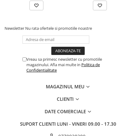
Periferice
Periferice PC
Hard Disk-uri & SSD-uri externe
Newsletter
Nu rata ofertele si promotiile noastre
Tastaturi
Mouse
UPS-uri
Accesorii UPS-uri
Vreau sa primesc newsletter cu promotiile
magazinului. Afla mai multe in
Politica de
Statii GRAFICE
Confidentialitate
Statii GRAFICE NOI
Statii GRAFICE Refurbished
MAGAZINUL MEU
Imprimante&Consumabile
CLIENTI
Tonere
DATE COMERCIALE
Accesorii Printing
Cartuse cerneala
SUPORT CLIENTI
LUNI - VINERI 09.00 - 17.30
Drum