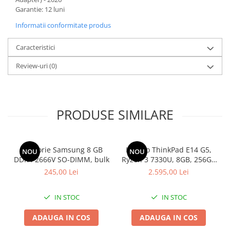
Garantie: 12 luni
Componente All-in-One
Informatii conformitate produs
Monitoare
Monitoare NOI
Caracteristici
Monitoare Refurbished
Review-uri
(0)
Monitoare Renew
Monitoare Second-Hand
Servere
PRODUSE SIMILARE
Hard Disk-uri SERVER
Accesorii server
Cabinete metalice
Memorie Samsung 8 GB
Lenovo ThinkPad E14 G5,
NOU
NOU
DDR4 2666V SO-DIMM, bulk
Ryzen 3 7330U, 8GB, 256GB
Carcase server
SSD, Win 11 Pro
245,00 Lei
2.595,00 Lei
Memorii RAM Server
Procesoare server
IN STOC
IN STOC
Sisteme server
ADAUGA IN COS
ADAUGA IN COS
Stabilizatoare de tensiune