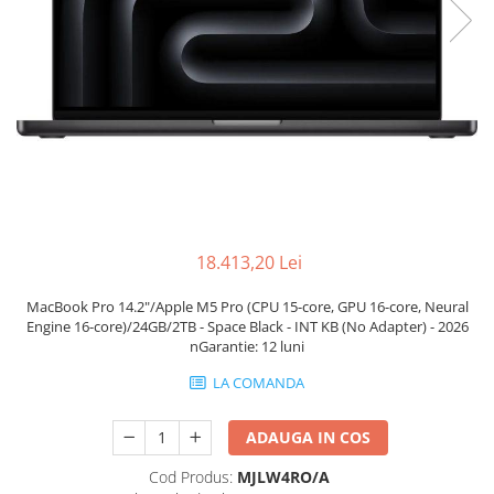
Genti Laptop
Incarcatoare laptop
Incarcatoare laptop refurbished
Standuri și Coolere Laptop
Alte accesorii
Card reader
PC, Componente & Software
Calculatoare
Calculatoare NOI
18.413,20 Lei
Calculatoare Mini NOI
MacBook Pro 14.2"/Apple M5 Pro (CPU 15-core, GPU 16-core, Neural
Calculatoare SECOND-HAND
Engine 16-core)/24GB/2TB - Space Black - INT KB (No Adapter) - 2026
Calculatoare GAMING
nGarantie: 12 luni
Calculatoare REFURBISHED
LA COMANDA
Calculatoare RENEW
Calculatoare WORKSTATION
ADAUGA IN COS
Componente PC NOI
Cod Produs:
MJLW4RO/A
Hard Disk-uri Desktop