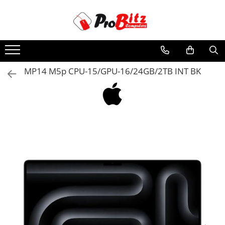
Toate Produsele
Laptopuri si accesorii
Laptopuri
MP14 M5p CPU-15/GPU-16/24GB/2TB INT BK
Laptopuri Noi
Laptopuri Renew
Laptopuri Refurbished
Laptopuri Second-hand
Componente NOI Laptop
Memorii laptop
Baterii laptop
Componente REFURBISHED Laptop
Hard Disk-uri Refurbished
Accesorii Laptop
Docking stations