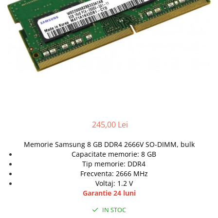
Genti Laptop
Coolere
Incarcatoare laptop
Surse PC
Incarcatoare laptop refurbished
Carcase
Standuri și Coolere Laptop
Placi de baza
Alte accesorii
Ventilatoare carcasa
Card reader
Componente Renew/Refurbished
Placi de baza REFURBISHED
Procesoare
Placi VIDEO
245,00 Lei
PC All-in-One
Calculatoare All-in-One NOI
Memorie Samsung 8 GB DDR4 2666V SO-DIMM, bulk
Capacitate memorie: 8 GB
All-in-One REFURBISHED
Tip memorie: DDR4
Calculatoare All-in-One RENEW
Frecventa: 2666 MHz
Componente All-in-One
Voltaj: 1.2 V
Garantie 24 luni
IN STOC