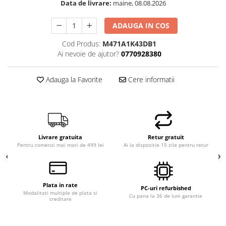
Data de livrare:
maine, 08.08.2026
ADAUGA IN COS
Cod Produs:
M471A1K43DB1
Ai nevoie de ajutor?
0770928380
Adauga la Favorite
Cere informatii
Livrare gratuita
Retur gratuit
Pentru comenzi mai mari de 499 lei
Ai la dispozitie 15 zile pentru retur
Plata in rate
PC-uri refurbished
Modalitati multiple de plata si
Cu pana la 36 de luni garantie
creditare