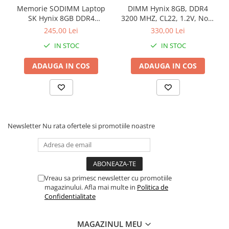
Memorie SODIMM Laptop
DIMM Hynix 8GB, DDR4
SK Hynix 8GB DDR4
3200 MHZ, CL22, 1.2V, Non-
2400MHz, bulk
ECC, bulk
245,00 Lei
330,00 Lei
IN STOC
IN STOC
ADAUGA IN COS
ADAUGA IN COS
Newsletter
Nu rata ofertele si promotiile noastre
Vreau sa primesc newsletter cu promotiile
magazinului. Afla mai multe in
Politica de
Confidentialitate
MAGAZINUL MEU