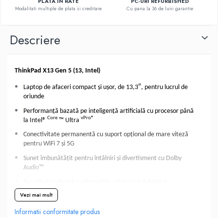
PLATA IN RATE
PC-URI REFURBISHED
Modalitati multiple de plata si creditare
Cu pana la 36 de luni garantie
Descriere
ThinkPad X13 Gen 5 (13, Intel)
Laptop de afaceri compact și ușor, de 13,3″, pentru lucrul de
oriunde
Performanță bazată pe inteligență artificială cu procesor până
Core
vPro®
la Intel®
™ Ultra
Conectivitate permanentă cu suport opțional de mare viteză
pentru WiFi 7 și 5G
Sunet îmbunătățit pentru întâlniri și divertisment cu Dolby
Audio™
Securitate robustă cu biometrie, criptare a datelor și
detectare a prezenței umane
Vezi mai mult
Informatii conformitate produs