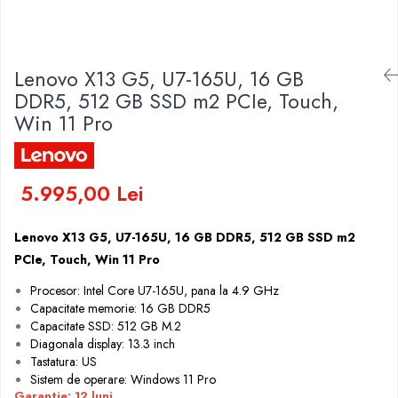
Genti Laptop
Coolere
Incarcatoare laptop
Surse PC
Incarcatoare laptop refurbished
Carcase
Lenovo X13 G5, U7-165U, 16 GB
Standuri și Coolere Laptop
Placi de baza
DDR5, 512 GB SSD m2 PCIe, Touch,
Alte accesorii
Ventilatoare carcasa
Win 11 Pro
Card reader
Componente Renew/Refurbished
Placi de baza REFURBISHED
Procesoare
5.995,00 Lei
Placi VIDEO
PC All-in-One
Lenovo X13 G5, U7-165U, 16 GB DDR5, 512 GB SSD m2
PCIe, Touch, Win 11 Pro
Calculatoare All-in-One NOI
All-in-One REFURBISHED
Procesor: Intel Core U7-165U, pana la 4.9 GHz
Calculatoare All-in-One RENEW
Capacitate memorie: 16 GB DDR5
Capacitate SSD: 512 GB M.2
Componente All-in-One
Diagonala display: 13.3 inch
Tastatura: US
Sistem de operare: Windows 11 Pro
Garantie: 12 luni