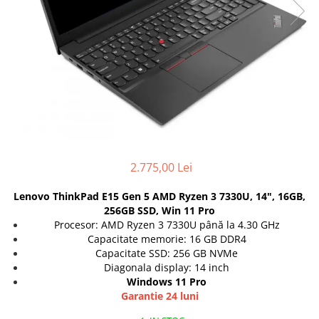
Genti Laptop
Coolere
Incarcatoare laptop
Surse PC
Incarcatoare laptop refurbished
Carcase
Standuri și Coolere Laptop
Placi de baza
Alte accesorii
Ventilatoare carcasa
Card reader
Componente Renew/Refurbished
Placi de baza REFURBISHED
Procesoare
2.775,00 Lei
Placi VIDEO
PC All-in-One
Lenovo ThinkPad E15 Gen 5 AMD Ryzen 3 7330U, 14", 16GB,
Calculatoare All-in-One NOI
256GB SSD, Win 11 Pro
Procesor: AMD Ryzen 3 7330U până la 4.30 GHz
All-in-One REFURBISHED
Capacitate memorie: 16 GB DDR4
Calculatoare All-in-One RENEW
Capacitate SSD: 256 GB NVMe
Componente All-in-One
Diagonala display: 14 inch
Windows 11 Pro
Garantie 24 luni