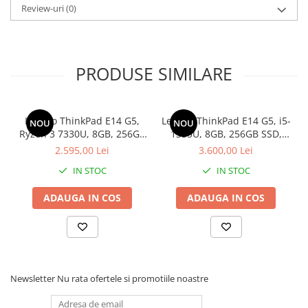
Review-uri
(0)
PRODUSE SIMILARE
Lenovo ThinkPad E14 G5,
Lenovo ThinkPad E14 G5, i5-
NOU
NOU
Ryzen 3 7330U, 8GB, 256GB
1335U, 8GB, 256GB SSD,
SSD, Win 11 Pro
Win 11 Pro
2.595,00 Lei
3.600,00 Lei
IN STOC
IN STOC
ADAUGA IN COS
ADAUGA IN COS
Newsletter
Nu rata ofertele si promotiile noastre