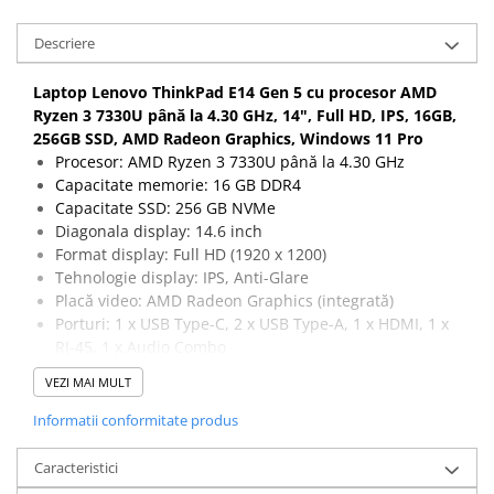
Descriere
Laptop Lenovo ThinkPad E14 Gen 5 cu procesor AMD
Ryzen 3 7330U până la 4.30 GHz, 14", Full HD, IPS, 16GB,
256GB SSD, AMD Radeon Graphics, Windows 11 Pro
Procesor: AMD Ryzen 3 7330U până la 4.30 GHz
Capacitate memorie: 16 GB DDR4
Capacitate SSD: 256 GB NVMe
Diagonala display: 14.6 inch
Format display: Full HD (1920 x 1200)
Tehnologie display: IPS, Anti-Glare
Placă video: AMD Radeon Graphics (integrată)
Porturi: 1 x USB Type-C, 2 x USB Type-A, 1 x HDMI, 1 x
RJ-45, 1 x Audio Combo
Conectivitate: 802.11 a/b/g/n/ac, Bluetooth 5.1
VEZI MAI MULT
Camera web: HD 720p
Tastatură: US-International
Informatii conformitate produs
Dimensiuni: 368 x 245 x 18.9 mm (aproximat)
Greutate: ~1.7 kg
Caracteristici
Windows 11 Pro