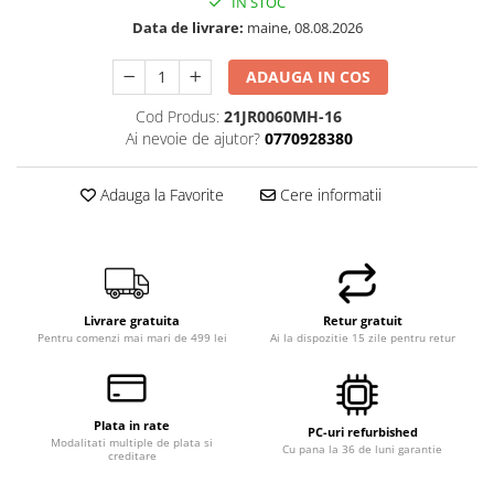
IN STOC
Data de livrare:
maine, 08.08.2026
ADAUGA IN COS
Cod Produs:
21JR0060MH-16
Ai nevoie de ajutor?
0770928380
Adauga la Favorite
Cere informatii
Livrare gratuita
Retur gratuit
Pentru comenzi mai mari de 499 lei
Ai la dispozitie 15 zile pentru retur
Plata in rate
PC-uri refurbished
Modalitati multiple de plata si
Cu pana la 36 de luni garantie
creditare