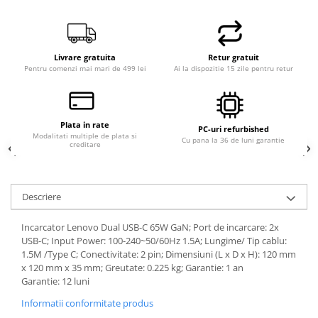
Livrare gratuita
Retur gratuit
Pentru comenzi mai mari de 499 lei
Ai la dispozitie 15 zile pentru retur
Plata in rate
PC-uri refurbished
Modalitati multiple de plata si
Cu pana la 36 de luni garantie
creditare
Descriere
Incarcator Lenovo Dual USB-C 65W GaN; Port de incarcare: 2x
USB-C; Input Power: 100-240~50/60Hz 1.5A; Lungime/ Tip cablu:
1.5M /Type C; Conectivitate: 2 pin; Dimensiuni (L x D x H): 120 mm
x 120 mm x 35 mm; Greutate: 0.225 kg; Garantie: 1 an
Garantie: 12 luni
Informatii conformitate produs