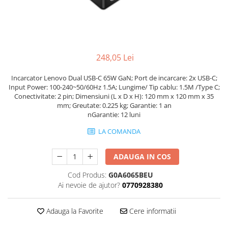
Incarcatoare laptop
Coolere
Incarcatoare laptop refurbished
Surse PC
Standuri și Coolere Laptop
Carcase
Alte accesorii
Placi de baza
248,05 Lei
Card reader
Ventilatoare carcasa
Incarcator Lenovo Dual USB-C 65W GaN; Port de incarcare: 2x USB-C;
Componente Renew/Refurbished
Input Power: 100-240~50/60Hz 1.5A; Lungime/ Tip cablu: 1.5M /Type C;
Placi de baza REFURBISHED
Conectivitate: 2 pin; Dimensiuni (L x D x H): 120 mm x 120 mm x 35
mm; Greutate: 0.225 kg; Garantie: 1 an
Procesoare
nGarantie: 12 luni
Placi VIDEO
LA COMANDA
PC All-in-One
Calculatoare All-in-One NOI
ADAUGA IN COS
All-in-One REFURBISHED
Cod Produs:
G0A6065BEU
Calculatoare All-in-One RENEW
Ai nevoie de ajutor?
0770928380
Componente All-in-One
Adauga la Favorite
Cere informatii