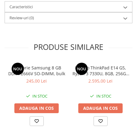
Caracteristici
Review-uri
(0)
PRODUSE SIMILARE
Memorie Samsung 8 GB
Lenovo ThinkPad E14 G5,
NOU
NOU
DDR4 2666V SO-DIMM, bulk
Ryzen 3 7330U, 8GB, 256GB
SSD, Win 11 Pro
245,00 Lei
2.595,00 Lei
IN STOC
IN STOC
ADAUGA IN COS
ADAUGA IN COS