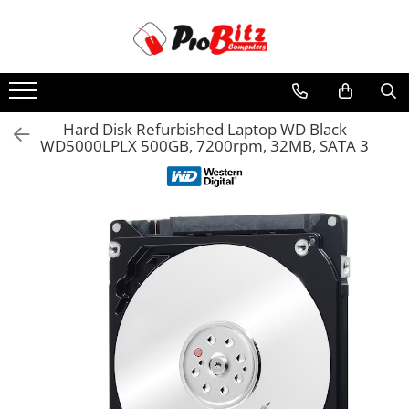
Toate Produsele
Laptopuri si accesorii
Laptopuri
Hard Disk Refurbished Laptop WD Black
WD5000LPLX 500GB, 7200rpm, 32MB, SATA 3
Laptopuri Noi
Laptopuri Renew
Laptopuri Refurbished
Laptopuri Second-hand
Componente NOI Laptop
Memorii laptop
Hard Disk-uri laptop
Baterii laptop
Componente REFURBISHED Laptop
Hard Disk-uri Refurbished
Accesorii Laptop