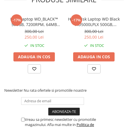
Stabilizatoare de tensiune
Periferice
HDD Laptop WD_BLACK™
Hard Disk Laptop WD Black
-17%
-17%
Periferice PC
500GB, 7200RPM, 64MB
WD5000LPLX 500GB,
cache, SATA-III
7200rpm, 32MB, SATA 3
300,00 Lei
300,00 Lei
Hard Disk-uri & SSD-uri externe
250,00 Lei
250,00 Lei
Tastaturi
IN STOC
IN STOC
Mouse
UPS-uri
ADAUGA IN COS
ADAUGA IN COS
Accesorii UPS-uri
Statii GRAFICE
Statii GRAFICE NOI
Statii GRAFICE Refurbished
Newsletter
Nu rata ofertele si promotiile noastre
Imprimante&Consumabile
Tonere
Accesorii Printing
Vreau sa primesc newsletter cu promotiile
Cartuse cerneala
magazinului. Afla mai multe in
Politica de