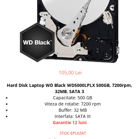
Docking stations
Genti Laptop
Incarcatoare laptop
Incarcatoare laptop refurbished
Standuri și Coolere Laptop
Alte accesorii
Card reader
PC, Componente & Software
Calculatoare
105,00 Lei
Calculatoare NOI
Hard Disk Laptop WD Black WD5000LPLX 500GB, 7200rpm,
Calculatoare Mini NOI
32MB, SATA 3
Calculatoare SECOND-HAND
Capacitate: 500 GB
Calculatoare GAMING
Viteza de rotatie: 7200 rpm
Buffer: 32 MB
Calculatoare REFURBISHED
Interfata: SATA III
Calculatoare RENEW
Garantie 12 luni
Calculatoare WORKSTATION
STOC EPUIZAT
Componente PC NOI