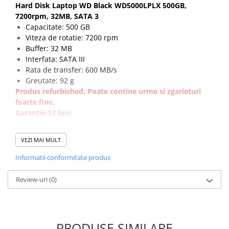
Hard Disk Laptop WD Black WD5000LPLX 500GB,
Calculatoare All-in-One RENEW
7200rpm, 32MB, SATA 3
Componente All-in-One
Capacitate: 500 GB
Viteza de rotatie: 7200 rpm
Monitoare
Buffer: 32 MB
Monitoare NOI
Interfata: SATA III
Monitoare Refurbished
Rata de transfer: 600 MB/s
Greutate: 92 g
Monitoare Renew
Produs refurbished. Poate contine urme si zgarieturi
Monitoare Second-Hand
foarte fine.
Garantie 12 luni
Servere
Hard Disk-uri SERVER
VEZI MAI MULT
Accesorii server
Informatii conformitate produs
Cabinete metalice
Carcase server
Review-uri
(0)
Memorii RAM Server
Procesoare server
PRODUSE SIMILARE
Sisteme server