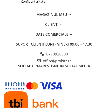
Confidentialitate
Drum
Imprimante de format mare
MAGAZINUL MEU
Imprimante Foto
CLIENTI
Imprimante Inkjet
Imprimante laser
DATE COMERCIALE
Multifunctionale Inkjet
SUPORT CLIENTI
LUNI - VINERI 09.00 - 17.30
Multifunctionale laser
0770928380
Scannere
office@probitz.ro
Retelistica
SOCIAL
URMARESTE-NE IN SOCIAL MEDIA
Accesorii switch-uri
Switch-uri
Adaptoare PowerLAN
Alte accesorii retea
Access Points & Range Extendere
Placi de retea