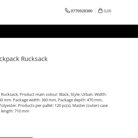
0770928380
0,00
ackpack Rucksack
Rucksack, Product main colour: Black, Style: Urban. Width:
40 mm. Package width: 360 mm, Package depth: 470 mm,
olyester. Products per pallet: 120 pc(s), Master (outer) case
e length: 710 mm