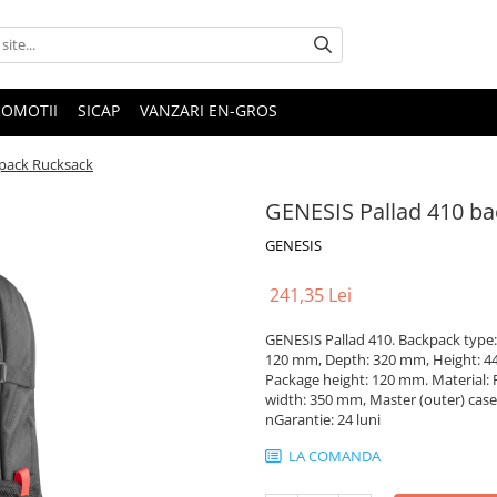
ROMOTII
SICAP
VANZARI EN-GROS
kpack Rucksack
GENESIS Pallad 410 b
GENESIS
241,35 Lei
GENESIS Pallad 410. Backpack type: 
120 mm, Depth: 320 mm, Height: 4
Package height: 120 mm. Material: P
width: 350 mm, Master (outer) cas
nGarantie: 24 luni
LA COMANDA