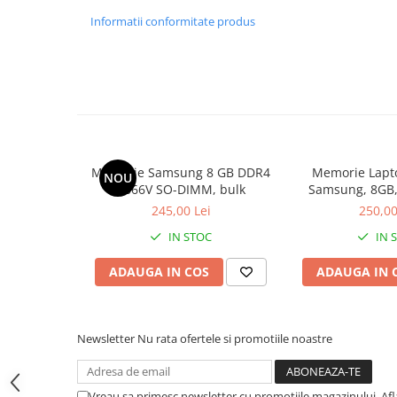
Hard Disk-uri Desktop
Informatii conformitate produs
Memorii PC
Procesoare
Placi video
SSD
Coolere
Surse PC
Memorie Samsung 8 GB DDR4
Memorie Lapt
NOU
Carcase
2666V SO-DIMM, bulk
Samsung, 8GB,
Placi de baza
2400, 
245,00 Lei
250,00
Ventilatoare carcasa
IN STOC
IN 
Componente Renew/Refurbished
ADAUGA IN COS
ADAUGA IN 
Placi de baza REFURBISHED
Procesoare
Placi VIDEO
Newsletter
Nu rata ofertele si promotiile noastre
PC All-in-One
Calculatoare All-in-One NOI
Vreau sa primesc newsletter cu promotiile magazinului. Af
All-in-One REFURBISHED