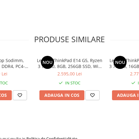
PRODUSE SIMILARE
op Sodimm,
Lenovo ThinkPad E14 G5, Ryzen
Lenovo ThinkP
NOU
NOU
 DDR4, PC4-
3 7330U, 8GB, 256GB SSD, Win
3 7330U, 16GB
bulk
11 Pro
1
 Lei
2.595,00 Lei
2.77
STOC
IN STOC
COS
ADAUGA IN COS
ADAUGA I
la mai multe in
Politica de Confidentialitate