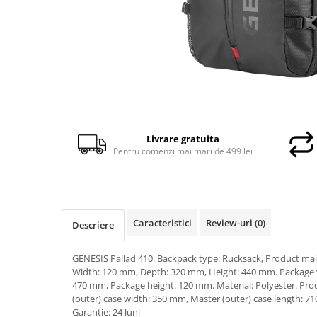
Docking stations
Genti Laptop
Incarcatoare laptop
Incarcatoare laptop refurbished
Standuri și Coolere Laptop
Alte accesorii
Card reader
Livrare gratuita
PC, Componente & Software
Pentru comenzi mai mari de 499 lei
Calculatoare
Calculatoare NOI
Calculatoare Mini NOI
Calculatoare SECOND-HAND
Caracteristici
Review-uri
(0)
Descriere
Calculatoare GAMING
Calculatoare REFURBISHED
GENESIS Pallad 410. Backpack type: Rucksack, Product main 
Width: 120 mm, Depth: 320 mm, Height: 440 mm. Package 
Calculatoare RENEW
470 mm, Package height: 120 mm. Material: Polyester. Produ
Calculatoare WORKSTATION
(outer) case width: 350 mm, Master (outer) case length: 
Componente PC NOI
Garantie: 24 luni