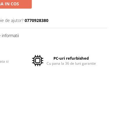
A IN COS
ie de ajutor?
0770928380
informatii
PC-uri refurbished
ata si
Cu pana la 36 de luni garantie