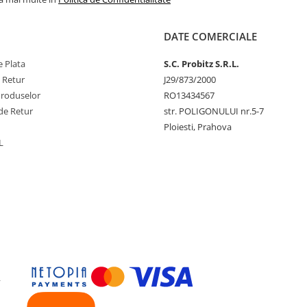
DATE COMERCIALE
 Plata
S.C. Probitz S.R.L.
e Retur
J29/873/2000
Produselor
RO13434567
de Retur
str. POLIGONULUI nr.5-7
Ploiesti, Prahova
L
y