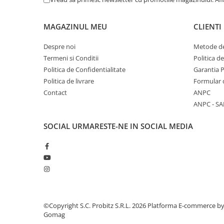
Calculatoare All-in-One RENEW
Componente All-in-One
MAGAZINUL MEU
CLIENTI
Monitoare
Despre noi
Metode de
Monitoare NOI
Termeni si Conditii
Politica d
Monitoare Refurbished
Politica de Confidentialitate
Garantia 
Politica de livrare
Formular 
Monitoare Renew
Contact
ANPC
Monitoare Second-Hand
ANPC - SA
Servere
SOCIAL
URMARESTE-NE IN SOCIAL MEDIA
Hard Disk-uri SERVER
Accesorii server
Cabinete metalice
Carcase server
Memorii RAM Server
Procesoare server
©Copyright S.C. Probitz S.R.L. 2026
Platforma E-commerce b
Gomag
Sisteme server