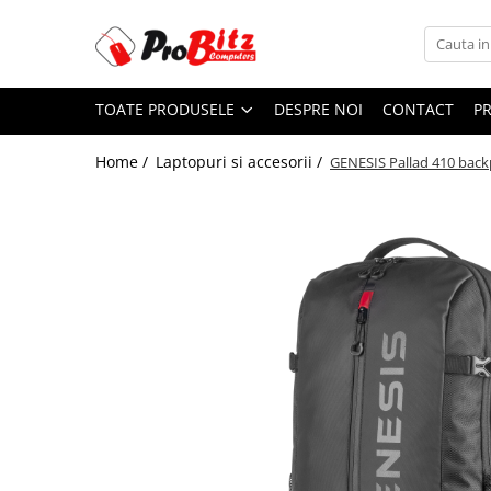
Toate Produsele
TOATE PRODUSELE
DESPRE NOI
CONTACT
P
Laptopuri si accesorii
Laptopuri
Home /
Laptopuri si accesorii /
GENESIS Pallad 410 bac
Laptopuri Noi
Laptopuri Renew
Laptopuri Refurbished
Laptopuri Second-hand
Componente NOI Laptop
Memorii laptop
Hard Disk-uri laptop
Baterii laptop
Componente REFURBISHED Laptop
Hard Disk-uri Refurbished
Accesorii Laptop