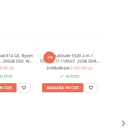
ad E14 G5, Ryzen
Dell Latitude 5320 2-in-1
Memorie 
-7%
, 256GB SSD, Win
TOUCH, i7-1185G7, 32GB DDR4,
2133 M
1 Pro
512GB SSD, Win 11 Pro
5,00 Lei
2.195,00 Lei
2.050,00 Lei
IN STOC
IN STOC
N COS
ADAUGA IN COS
ADAUG