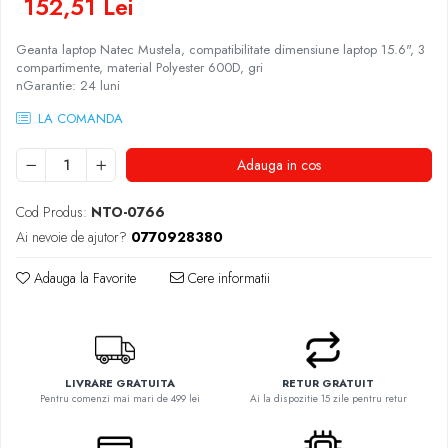
152,51 Lei
Genti Laptop
Coolere
Incarcatoare laptop
Surse PC
Geanta laptop Natec Mustela, compatibilitate dimensiune laptop 15.6", 3
Incarcatoare laptop refurbished
compartimente, material Polyester 600D, gri
Carcase
Standuri și Coolere Laptop
nGarantie: 24 luni
Placi de baza
Alte accesorii
LA COMANDA
Ventilatoare carcasa
Card reader
Componente Renew/Refurbished
Adauga in cos
Placi de baza REFURBISHED
Procesoare
Cod Produs:
NTO-0766
Placi VIDEO
Ai nevoie de ajutor?
0770928380
PC All-in-One
Adauga la Favorite
Cere informatii
Calculatoare All-in-One NOI
All-in-One REFURBISHED
Calculatoare All-in-One RENEW
Componente All-in-One
LIVRARE GRATUITA
RETUR GRATUIT
Pentru comenzi mai mari de 499 lei
Ai la dispozitie 15 zile pentru retur