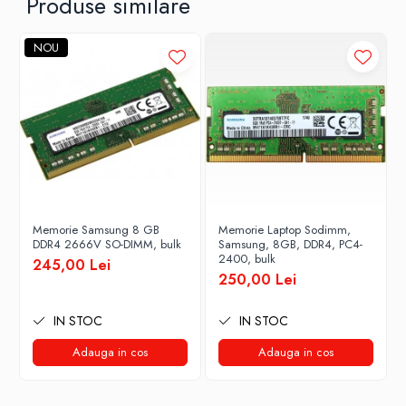
Produse similare
NOU
Memorie Samsung 8 GB
Memorie Laptop Sodimm,
DDR4 2666V SO-DIMM, bulk
Samsung, 8GB, DDR4, PC4-
2400, bulk
245,00 Lei
250,00 Lei
IN STOC
IN STOC
Adauga in cos
Adauga in cos