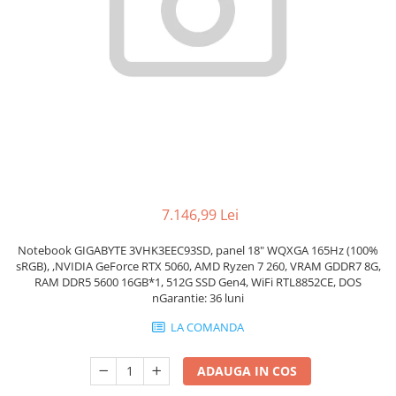
Genti Laptop
Coolere
Incarcatoare laptop
Surse PC
Incarcatoare laptop refurbished
Carcase
Standuri și Coolere Laptop
Placi de baza
Alte accesorii
Ventilatoare carcasa
Card reader
Componente Renew/Refurbished
Placi de baza REFURBISHED
Procesoare
Placi VIDEO
7.146,99 Lei
PC All-in-One
Notebook GIGABYTE 3VHK3EEC93SD, panel 18" WQXGA 165Hz (100%
Calculatoare All-in-One NOI
sRGB), ,NVIDIA GeForce RTX 5060, AMD Ryzen 7 260, VRAM GDDR7 8G,
All-in-One REFURBISHED
RAM DDR5 5600 16GB*1, 512G SSD Gen4, WiFi RTL8852CE, DOS
nGarantie: 36 luni
Calculatoare All-in-One RENEW
LA COMANDA
Componente All-in-One
ADAUGA IN COS