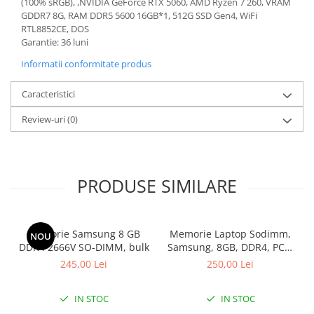
(100% sRGB), ,NVIDIA GeForce RTX 5060, AMD Ryzen 7 260, VRAM
GDDR7 8G, RAM DDR5 5600 16GB*1, 512G SSD Gen4, WiFi
RTL8852CE, DOS
Garantie: 36 luni
Informatii conformitate produs
Caracteristici
Review-uri
(0)
PRODUSE SIMILARE
Memorie Samsung 8 GB
Memorie Laptop Sodimm,
NOU
DDR4 2666V SO-DIMM, bulk
Samsung, 8GB, DDR4, PC4-
2400, bulk
245,00 Lei
250,00 Lei
IN STOC
IN STOC