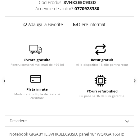
Cod Produs:
3VHK3EEC93SD
Ai nevoie de ajutor?
0770928380
Adauga la Favorite
Cere informatii
Livrare gratuita
Retur gratuit
Pentru comenzi mai mari de 499 lei
Ai la dispozitie 15 zile pentru retur
Plata in rate
PC-uri refurbished
Modalitati multiple de plata si
Cu pana la 36 de luni garantie
creditare
Descriere
Notebook GIGABYTE 3VHK3EEC93SD, panel 18" WQXGA 165Hz