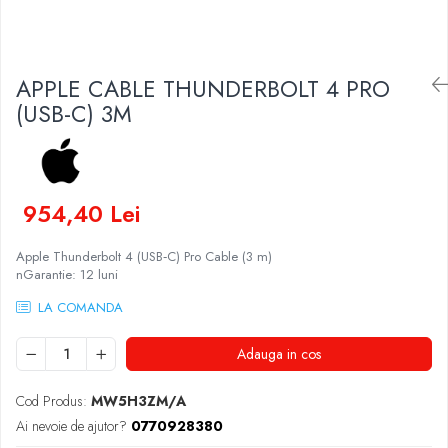
Docking stations
Genti Laptop
Incarcatoare laptop
APPLE CABLE THUNDERBOLT 4 PRO
Incarcatoare laptop refurbished
(USB-C) 3M
Standuri și Coolere Laptop
Alte accesorii
Card reader
PC, Componente & Software
954,40 Lei
Calculatoare
Apple Thunderbolt 4 (USB‑C) Pro Cable (3 m)
Calculatoare NOI
nGarantie: 12 luni
Calculatoare Mini NOI
LA COMANDA
Calculatoare SECOND-HAND
Calculatoare GAMING
Adauga in cos
Calculatoare REFURBISHED
Calculatoare RENEW
Cod Produs:
MW5H3ZM/A
Calculatoare WORKSTATION
Ai nevoie de ajutor?
0770928380
Componente PC NOI