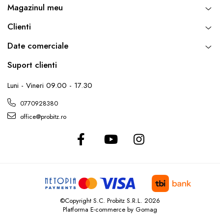
Drum
Magazinul meu
Imprimante de format mare
Clienti
Imprimante Foto
Date comerciale
Imprimante Inkjet
Suport clienti
Imprimante laser
Multifunctionale Inkjet
Luni - Vineri 09.00 - 17.30
Multifunctionale laser
0770928380
Scannere
office@probitz.ro
Retelistica
Accesorii switch-uri
Switch-uri
Adaptoare PowerLAN
Alte accesorii retea
Access Points & Range Extendere
©Copyright S.C. Probitz S.R.L. 2026
Platforma E-commerce by Gomag
Placi de retea