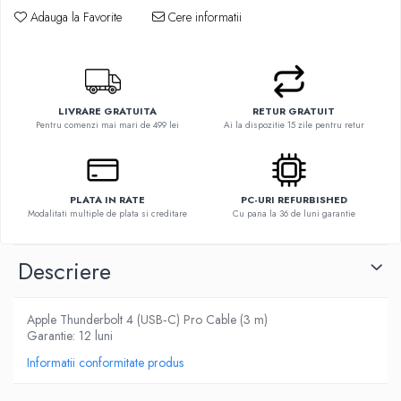
Adauga la Favorite
Cere informatii
Hard Disk-uri Desktop
Memorii PC
Procesoare
Placi video
LIVRARE GRATUITA
RETUR GRATUIT
SSD
Pentru comenzi mai mari de 499 lei
Ai la dispozitie 15 zile pentru retur
Coolere
Surse PC
Carcase
PLATA IN RATE
PC-URI REFURBISHED
Placi de baza
Modalitati multiple de plata si creditare
Cu pana la 36 de luni garantie
Ventilatoare carcasa
Componente Renew/Refurbished
Descriere
Placi de baza REFURBISHED
Procesoare
Apple Thunderbolt 4 (USB‑C) Pro Cable (3 m)
Placi VIDEO
Garantie: 12 luni
PC All-in-One
Informatii conformitate produs
Calculatoare All-in-One NOI