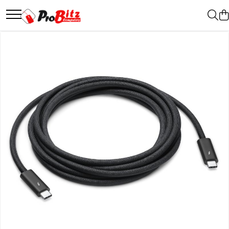
Toate Produsele
Laptopuri si accesorii
Laptopuri
Laptopuri Noi
Laptopuri Renew
Laptopuri Refurbished
Laptopuri Second-hand
Componente NOI Laptop
Memorii laptop
Hard Disk-uri laptop
Baterii laptop
Componente REFURBISHED Laptop
Hard Disk-uri Refurbished
Accesorii Laptop