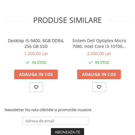
PRODUSE SIMILARE
Desktop i5-9400, 8GB DDR4,
Sistem Dell Optiplex Micro
256 GB SSD
7080, Intel Core i3-10100T,
16 GB RAM, 512 GB SSD,
1.200,00 Lei
2.000,00 Lei
Win 11 Pro
IN STOC
IN STOC
ADAUGA IN COS
ADAUGA IN COS
Newsletter
Nu rata ofertele si promotiile noastre