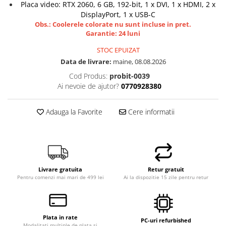
Placa video: RTX 2060, 6 GB, 192-bit, 1 x DVI, 1 x HDMI, 2 x
DisplayPort, 1 x USB-C
Obs.: Coolerele colorate nu sunt incluse in pret.
Garantie: 24 luni
STOC EPUIZAT
Data de livrare:
maine, 08.08.2026
Cod Produs:
probit-0039
Ai nevoie de ajutor?
0770928380
Adauga la Favorite
Cere informatii
Livrare gratuita
Retur gratuit
Pentru comenzi mai mari de 499 lei
Ai la dispozitie 15 zile pentru retur
Plata in rate
PC-uri refurbished
Modalitati multiple de plata si