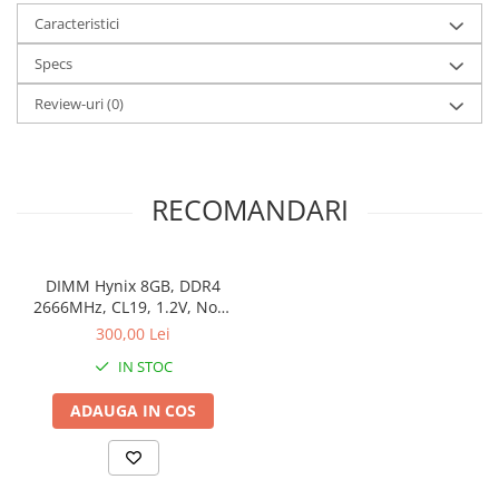
Caracteristici
Specs
Review-uri
(0)
RECOMANDARI
DIMM Hynix 8GB, DDR4
2666MHz, CL19, 1.2V, Non-
ECC, bulk
300,00 Lei
IN STOC
ADAUGA IN COS