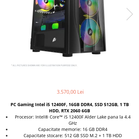
Genti Laptop
Coolere
Incarcatoare laptop
Surse PC
Incarcatoare laptop refurbished
Carcase
Standuri și Coolere Laptop
Placi de baza
Alte accesorii
Ventilatoare carcasa
Card reader
Componente Renew/Refurbished
Placi de baza REFURBISHED
Procesoare
Placi VIDEO
PC All-in-One
Calculatoare All-in-One NOI
3.570,00 Lei
All-in-One REFURBISHED
PC Gaming Intel i5 12400F, 16GB DDR4, SSD 512GB, 1 TB
Calculatoare All-in-One RENEW
HDD, RTX 2060 6GB
Componente All-in-One
Procesor: Intel® Core™ i5 12400F Alder Lake pana la 4.4
GHz
Capacitate memorie: 16 GB DDR4
Capacitate stocare: 512 GB SSD M.2 + 1 TB HDD