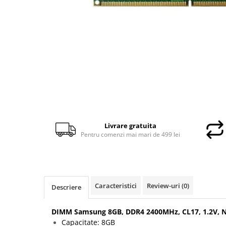
Docking stations
Genti Laptop
Incarcatoare laptop
Incarcatoare laptop refurbished
Standuri și Coolere Laptop
Alte accesorii
Card reader
PC, Componente & Software
Calculatoare
Livrare gratuita
Calculatoare NOI
Pentru comenzi mai mari de 499 lei
Calculatoare Mini NOI
Calculatoare SECOND-HAND
Calculatoare GAMING
Calculatoare REFURBISHED
Caracteristici
Review-uri
(0)
Descriere
Calculatoare RENEW
Calculatoare WORKSTATION
DIMM Samsung 8GB, DDR4 2400MHz, CL17, 1.2V, N
Componente PC NOI
Capacitate: 8GB