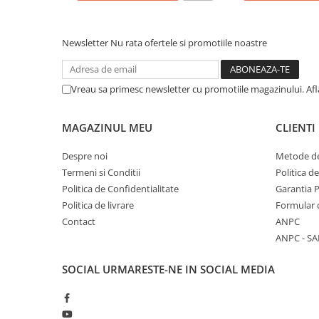
Calculatoare All-in-One RENEW
Componente All-in-One
Newsletter
Nu rata ofertele si promotiile noastre
Monitoare
Monitoare NOI
Vreau sa primesc newsletter cu promotiile magazinului. Af
Monitoare Refurbished
Monitoare Renew
MAGAZINUL MEU
CLIENTI
Monitoare Second-Hand
Despre noi
Metode de
Servere
Termeni si Conditii
Politica d
Hard Disk-uri SERVER
Politica de Confidentialitate
Garantia 
Accesorii server
Politica de livrare
Formular 
Contact
ANPC
Cabinete metalice
ANPC - SA
Carcase server
SOCIAL
URMARESTE-NE IN SOCIAL MEDIA
Memorii RAM Server
Procesoare server
Sisteme server