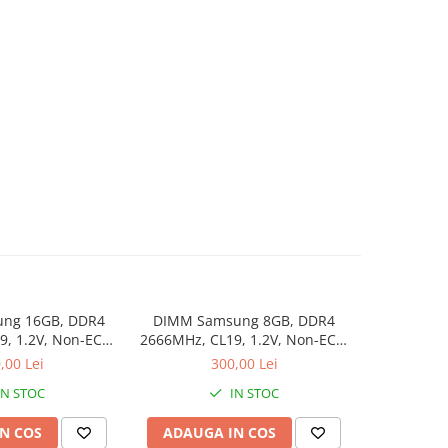
ng 16GB, DDR4
DIMM Samsung 8GB, DDR4
, 1.2V, Non-ECC,
2666MHz, CL19, 1.2V, Non-ECC,
bulk
bulk
,00 Lei
300,00 Lei
IN STOC
IN STOC
N COS
ADAUGA IN COS