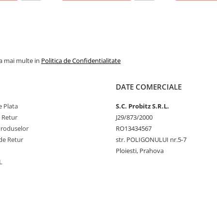
la mai multe in
Politica de Confidentialitate
DATE COMERCIALE
 Plata
S.C. Probitz S.R.L.
e Retur
J29/873/2000
Produselor
RO13434567
de Retur
str. POLIGONULUI nr.5-7
Ploiesti, Prahova
L