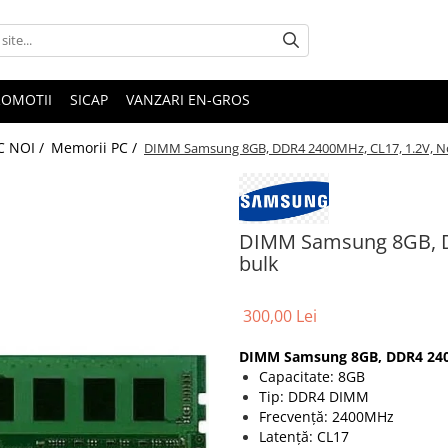
ROMOTII
SICAP
VANZARI EN-GROS
C NOI /
Memorii PC /
DIMM Samsung 8GB, DDR4 2400MHz, CL17, 1.2V, N
DIMM Samsung 8GB, D
bulk
300,00 Lei
DIMM Samsung 8GB, DDR4 2400
Capacitate: 8GB
Tip: DDR4 DIMM
Frecvență: 2400MHz
Latență: CL17