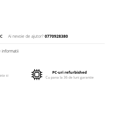
RC
Ai nevoie de ajutor?
0770928380
informatii
PC-uri refurbished
ata si
Cu pana la 36 de luni garantie