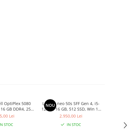
ll OptiPlex 5080
Lenovo neo 50s SFF Gen 4, i5-
Dell Opt
NOU
NOU
, 16 GB DDR4, 256
12500, 16 GB, 512 SSD, Win 11
10500T, 16
 Win 11 Pro
Pro
5,00 Lei
2.950,00 Lei
2
IN STOC
IN STOC