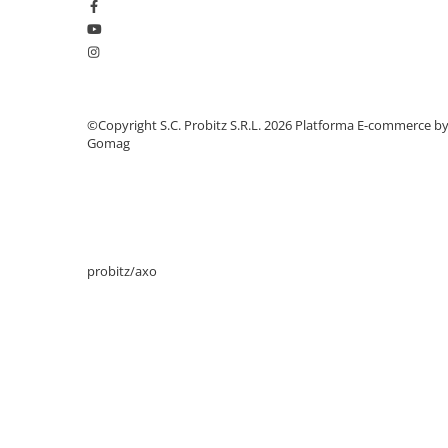
Stabilizatoare de tensiune
Periferice
Periferice PC
Hard Disk-uri & SSD-uri externe
©Copyright S.C. Probitz S.R.L. 2026
Platforma E-commerce b
Tastaturi
Gomag
Mouse
UPS-uri
Accesorii UPS-uri
Statii GRAFICE
probitz/axo
Statii GRAFICE NOI
Statii GRAFICE Refurbished
Imprimante&Consumabile
Tonere
Accesorii Printing
Cartuse cerneala