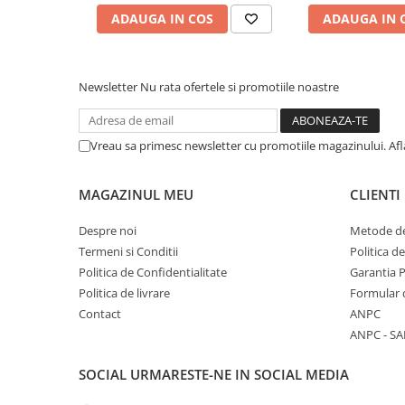
ADAUGA IN COS
ADAUGA IN 
Calculatoare All-in-One RENEW
Componente All-in-One
Monitoare
Newsletter
Nu rata ofertele si promotiile noastre
Monitoare NOI
Monitoare Refurbished
Vreau sa primesc newsletter cu promotiile magazinului. Af
Monitoare Renew
Monitoare Second-Hand
MAGAZINUL MEU
CLIENTI
Servere
Hard Disk-uri SERVER
Despre noi
Metode de
Termeni si Conditii
Politica d
Accesorii server
Politica de Confidentialitate
Garantia 
Cabinete metalice
Politica de livrare
Formular 
Carcase server
Contact
ANPC
ANPC - SA
Memorii RAM Server
Procesoare server
SOCIAL
URMARESTE-NE IN SOCIAL MEDIA
Sisteme server