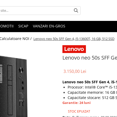
ROMOTII
SICAP
VANZARI EN-GROS
Calculatoare NOI /
Lenovo neo 50s SFF Gen 4, i5-13600T, 16 GB, 512 SSD
Lenovo neo 50s SFF Ge
3.150,00 Lei
Lenovo neo 50s SFF Gen 4, i5-
Procesor: Intel® Core™ i5-1
Capacitate memorie: 16 GB
Capacitate stocare: 512 GB 
Garantie: 24 luni
STOC EPUIZAT