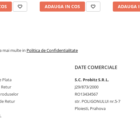
COS
ADAUGA IN COS
ADAUGA I
la mai multe in
Politica de Confidentialitate
DATE COMERCIALE
 Plata
S.C. Probitz S.R.L.
e Retur
J29/873/2000
Produselor
RO13434567
de Retur
str. POLIGONULUI nr.5-7
Ploiesti, Prahova
L