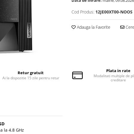
Data de livrare:
maine, 09.08.2026
Cod Produs:
12JE00XT00-NOOS
Adauga la Favorite
Cere 
Plata in rate
Retur gratuit
Modalitati multiple de pl
Ai la dispozitie 15 zile pentru retur
creditare
SSD
a la 4.8 GHz