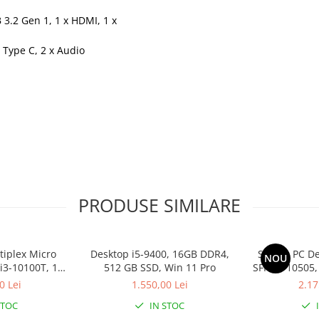
B 3.2 Gen 1, 1 x HDMI, 1 x
1 Type C, 2 x Audio
PRODUSE SIMILARE
tiplex Micro
Desktop i5-9400, 16GB DDR4,
Sistem PC De
NOU
 i3-10100T, 16
512 GB SSD, Win 11 Pro
SFF, i5-10505
 SSD, Win 11
GB SSD,
0 Lei
1.550,00 Lei
2.17
o
STOC
IN STOC