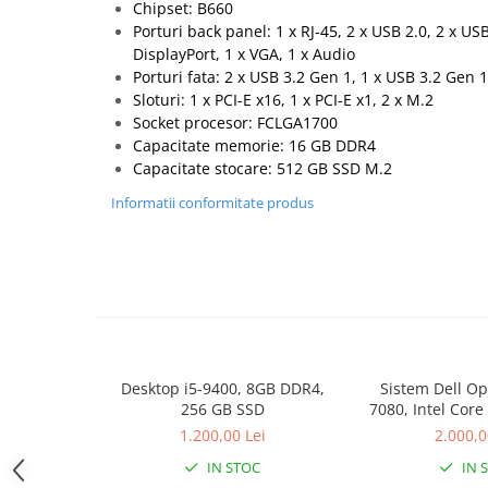
Chipset: B660
Hard Disk-uri Desktop
Porturi back panel: 1 x RJ-45, 2 x USB 2.0, 2 x US
Memorii PC
DisplayPort, 1 x VGA, 1 x Audio
Porturi fata: 2 x USB 3.2 Gen 1, 1 x USB 3.2 Gen 
Procesoare
Sloturi: 1 x PCI-E x16, 1 x PCI-E x1, 2 x M.2
Placi video
Socket procesor: FCLGA1700
SSD
Capacitate memorie: 16 GB DDR4
Coolere
Capacitate stocare: 512 GB SSD M.2
Surse PC
Informatii conformitate produs
Carcase
Placi de baza
Ventilatoare carcasa
Componente Renew/Refurbished
Placi de baza REFURBISHED
Procesoare
Desktop i5-9400, 8GB DDR4,
Sistem Dell Op
Placi VIDEO
256 GB SSD
7080, Intel Core
PC All-in-One
GB RAM, 512 GB
1.200,00 Lei
2.000,0
Pr
Calculatoare All-in-One NOI
IN STOC
IN 
All-in-One REFURBISHED