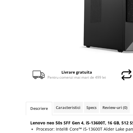
Docking stations
Genti Laptop
Incarcatoare laptop
Incarcatoare laptop refurbished
Standuri și Coolere Laptop
Alte accesorii
Card reader
PC, Componente & Software
Calculatoare
Livrare gratuita
Calculatoare NOI
Pentru comenzi mai mari de 499 lei
Calculatoare Mini NOI
Calculatoare SECOND-HAND
Calculatoare GAMING
Calculatoare REFURBISHED
Caracteristici
Specs
Review-uri
(0)
Descriere
Calculatoare RENEW
Calculatoare WORKSTATION
Lenovo neo 50s SFF Gen 4, i5-13600T, 16 GB, 512 
Procesor: Intel® Core™ i5-13600T Alder Lake pan
Componente PC NOI