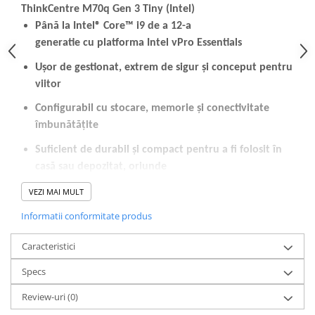
ThinkCentre M70q Gen 3 Tiny (Intel)
Până la Intel® Core™ i9 de a 12-a
generatie cu platforma Intel vPro Essentials
Ușor de gestionat, extrem de sigur și conceput pentru
viitor
Configurabil cu stocare, memorie și conectivitate
îmbunătățite
Suficient de durabil și compact pentru a fi folosit în
casă sau depozitat, oriunde
Ideal pentru orice spațiu de lucru, inclusiv front/back
VEZI MAI MULT
office, magazine și asistență medicală
Informatii conformitate produs
Caracteristici
Compact, dar plin de posibilități
ThinkCentre M70q Gen 3 Tiny (Intel) este plin de putere,
Specs
viteză și potențial la nivel de întreprindere. Datorită
Review-uri
(0)
procesorului Intel vPro cu procesoare Intel® Core™ de a 12-
a generație , acest PC compact vă oferă performanțe