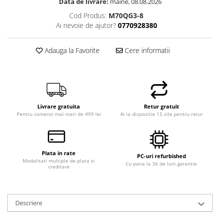
Data de livrare:
maine, 08.08.2026
Cod Produs:
M70QG3-8
Ai nevoie de ajutor?
0770928380
Adauga la Favorite
Cere informatii
Livrare gratuita
Retur gratuit
Pentru comenzi mai mari de 499 lei
Ai la dispozitie 15 zile pentru retur
Plata in rate
PC-uri refurbished
Modalitati multiple de plata si
Cu pana la 36 de luni garantie
creditare
Descriere