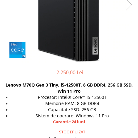
Genti Laptop
Coolere
Incarcatoare laptop
Surse PC
Incarcatoare laptop refurbished
Carcase
Standuri și Coolere Laptop
Placi de baza
Alte accesorii
Ventilatoare carcasa
Card reader
Componente Renew/Refurbished
Placi de baza REFURBISHED
Procesoare
2.250,00 Lei
Placi VIDEO
PC All-in-One
Lenovo M70Q Gen 3 Tiny, i5-12500T, 8 GB DDR4, 256 GB SSD,
Calculatoare All-in-One NOI
Win 11 Pro
Procesor: Intel® Core™ i5-12500T
All-in-One REFURBISHED
Memorie RAM: 8 GB DDR4
Calculatoare All-in-One RENEW
Capacitate SSD: 256 GB
Componente All-in-One
Sistem de operare: Windows 11 Pro
Garantie 24 luni
STOC EPUIZAT